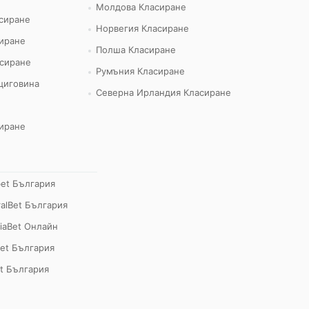
Молдова Класиране
сиране
Норвегия Класиране
иране
Полша Класиране
сиране
Румъния Класиране
циговина
Северна Ирландия Класиране
иране
bet България
alBet България
iaBet Онлайн
et България
t България