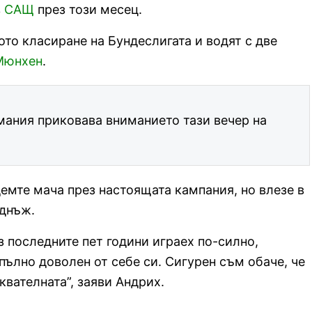
в
САЩ
през този месец.
ото класиране на Бундеслигата и водят с две
Мюнхен
.
ания приковава вниманието тази вечер на
демте мача през настоящата кампания, но влезе в
еднъж.
з последните пет години играех по-силно,
пълно доволен от себе си. Сигурен съм обаче, че
вателната”, заяви Андрих.