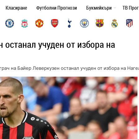
Класиране
Футболни Прогнози
Букмейкъри
ТВ Про
н останал учуден от избора на
грач на Байер Леверкузен останал учуден от избора на Наг