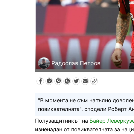
Радослав Петров
"В момента не съм напълно доволен
повиквателната", сподели Роберт А
Полузащитникът на
Байер Леверкуз
изненадан от повиквателната за нац