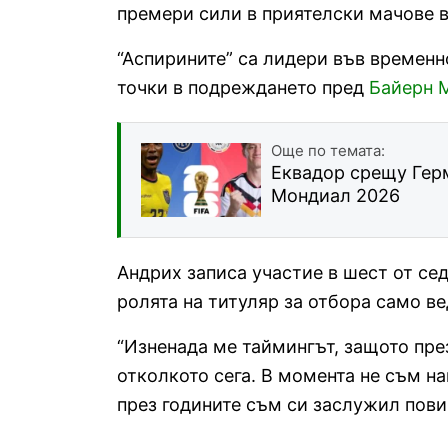
премери сили в приятелски мачове 
“Аспирините” са лидери във временн
точки в подреждането пред
Байерн 
Още по темата:
Еквадор срещу Герм
Мондиал 2026
Андрих записа участие в шест от се
ролята на титуляр за отбора само в
“Изненада ме таймингът, защото пре
отколкото сега. В момента не съм на
през годините съм си заслужил повик