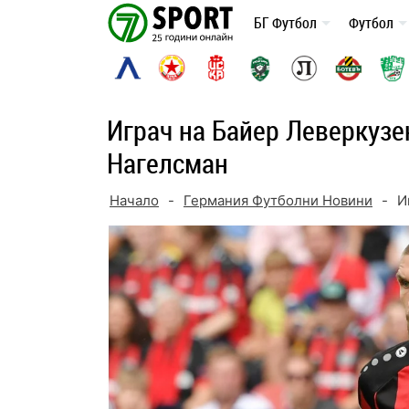
Skip
БГ Футбол
Футбол
to
content
Играч на Байер Леверкузе
Нагелсман
Начало
-
Германия Футболни Новини
-
И