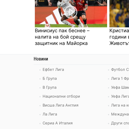
Винисиус пак беснее –
Кристиа
налита на бой срещу
години 
защитник на Майорка
Животът
Новини
Ефбет Лига
Футбол С
Б Група
Лига 1 Ф
В Група
Уефа Шам
Национални отбори
Уефа Лиг
Висша Лига Англия
Лига на 
Ла Лига
Междуна
Сериа А Италия
Други сп