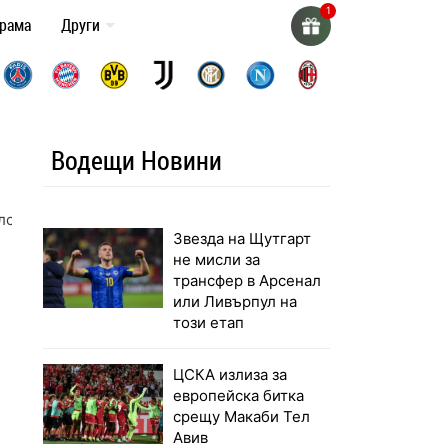
грама
Други
Водещи Новини
елсман
Звезда на Щутгарт
не мисли за
трансфер в Арсенал
или Ливърпул на
този етап
ЦСКА излиза за
европейска битка
срещу Макаби Тел
Авив