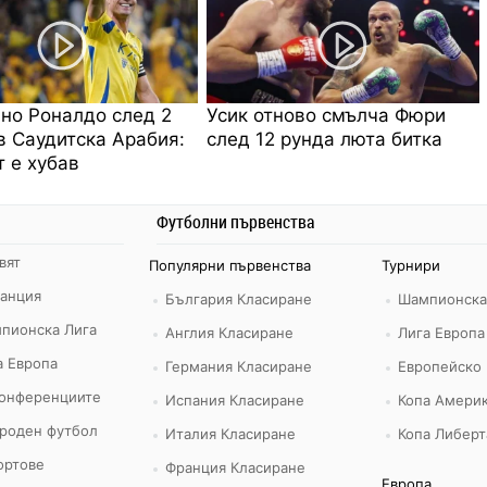
но Роналдо след 2
Усик отново смълча Фюри
в Саудитска Арабия:
след 12 рунда люта битка
 е хубав
Футболни първенства
вят
Популярни първенства
Турнири
ранция
България Класиране
Шампионска
пионска Лига
Англия Класиране
Лига Европа
а Европа
Германия Класиране
Европейско
конференциите
Испания Класиране
Копа Америк
роден футбол
Италия Класиране
Копа Либерт
ортове
Франция Класиране
Европа