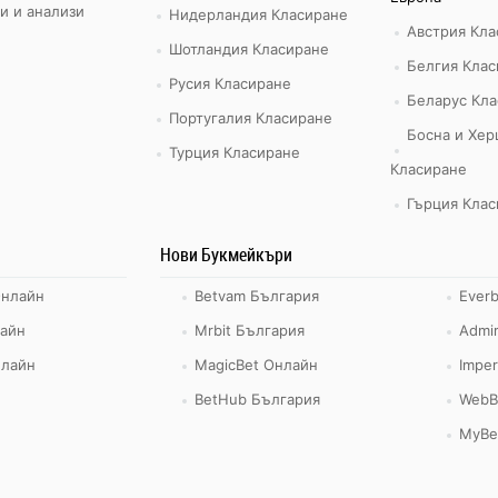
и и анализи
Нидерландия Класиране
Австрия Кла
Шотландия Класиране
Белгия Клас
Русия Класиране
Беларус Кла
Португалия Класиране
Босна и Хер
Турция Класиране
Класиране
Гърция Клас
Нови Букмейкъри
Онлайн
Betvam България
Ever
айн
Mrbit България
Admir
нлайн
MagicBet Онлайн
Imper
BetHub България
WebB
MyBe