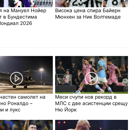
я на Мануел Нойер
Висока цена спира Байерн
т в Бундестима
Мюнхен за Ник Волтемаде
Мондиал 2026
частен самолет на
Меси счупи нов рекорд в
но Роналдо –
МЛС с две асистенции срещу
и и лукс
Ню Йорк