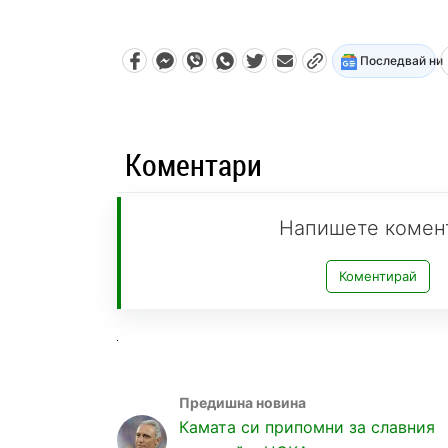
Последвай ни
Коментари
Напишете комен
Коментирай
Камата си припомни за славния