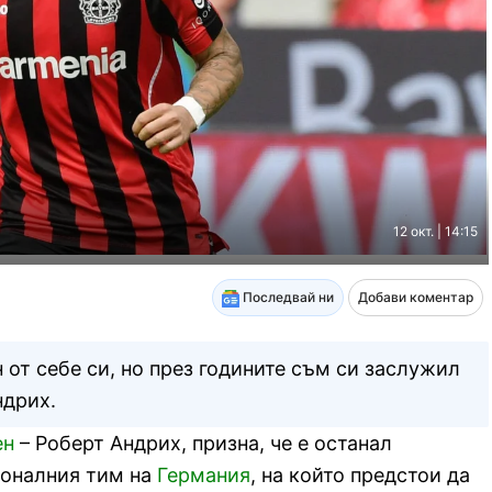
12 окт. | 14:15
Последвай ни
Добави коментар
 от себе си, но през годините съм си заслужил
ндрих.
ен
– Роберт Андрих, призна, че е останал
ионалния тим на
Германия
, на който предстои да