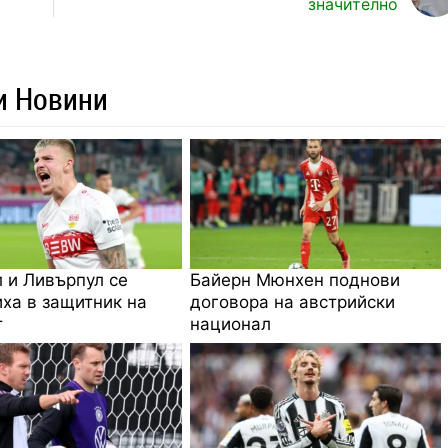
значително
и Новини
 и Ливърпул се
Байерн Мюнхен поднови
ха в защитник на
договора на австрийски
т
национал