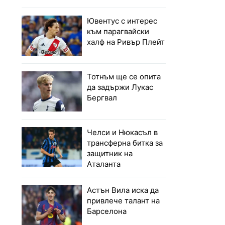
Ювентус с интерес
към парагвайски
халф на Ривър Плейт
Тотнъм ще се опита
да задържи Лукас
Бергвал
Челси и Нюкасъл в
трансферна битка за
защитник на
Аталанта
Астън Вила иска да
привлече талант на
Барселона