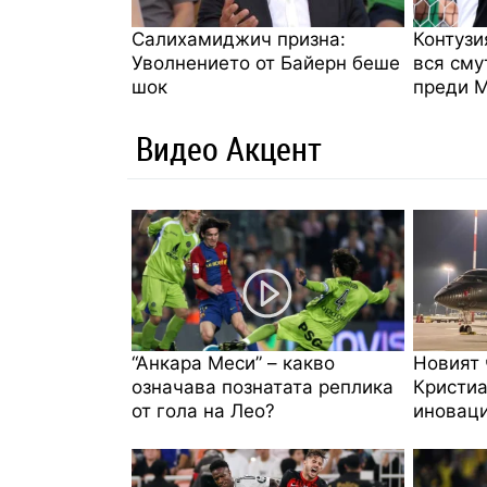
Салихамиджич призна:
Контузи
Уволнението от Байерн беше
вся сму
шок
преди 
Видео Акцент
“Анкара Меси” – какво
Новият 
означава познатата реплика
Кристиа
от гола на Лео?
иноваци