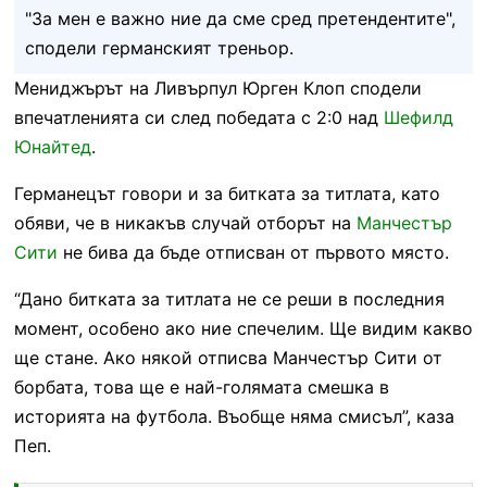
"За мен е важно ние да сме сред претендентите",
сподели германският треньор.
Мениджърът на Ливърпул Юрген Клоп сподели
впечатленията си след победата с 2:0 над
Шефилд
Юнайтед
.
Германецът говори и за битката за титлата, като
обяви, че в никакъв случай отборът на
Манчестър
Сити
не бива да бъде отписван от първото място.
“Дано битката за титлата не се реши в последния
момент, особено ако ние спечелим. Ще видим какво
ще стане. Ако някой отписва Манчестър Сити от
борбата, това ще е най-голямата смешка в
историята на футбола. Въобще няма смисъл”, каза
Пеп.