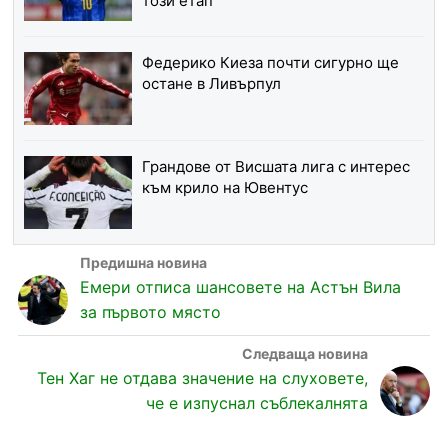
този етап
Федерико Киеза почти сигурно ще
остане в Ливърпул
Грандове от Висшата лига с интерес
към крило на Ювентус
Емери отписа шансовете на Астън Вила
за първото място
Тен Хаг не отдава значение на слуховете,
че е изпуснал съблекалнята