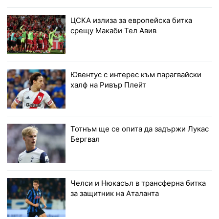
ЦСКА излиза за европейска битка
срещу Макаби Тел Авив
Ювентус с интерес към парагвайски
халф на Ривър Плейт
Тотнъм ще се опита да задържи Лукас
Бергвал
Челси и Нюкасъл в трансферна битка
за защитник на Аталанта