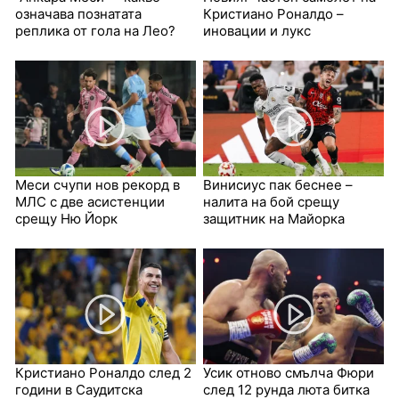
означава познатата
Кристиано Роналдо –
реплика от гола на Лео?
иновации и лукс
Меси счупи нов рекорд в
Винисиус пак беснее –
МЛС с две асистенции
налита на бой срещу
срещу Ню Йорк
защитник на Майорка
Кристиано Роналдо след 2
Усик отново смълча Фюри
години в Саудитска
след 12 рунда люта битка