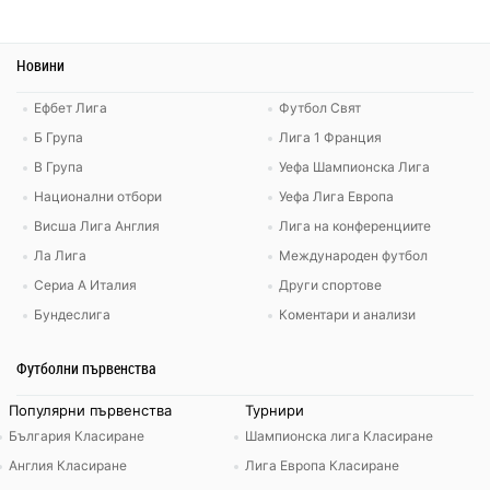
Новини
Ефбет Лига
Футбол Свят
Б Група
Лига 1 Франция
В Група
Уефа Шампионска Лига
Национални отбори
Уефа Лига Европа
Висша Лига Англия
Лига на конференциите
Ла Лига
Международен футбол
Сериа А Италия
Други спортове
Бундеслига
Коментари и анализи
Футболни първенства
Популярни първенства
Турнири
България Класиране
Шампионска лига Класиране
Англия Класиране
Лига Европа Класиране