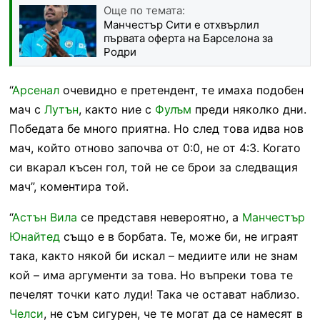
Още по темата:
Манчестър Сити е отхвърлил
първата оферта на Барселона за
Родри
“
Арсенал
очевидно е претендент, те имаха подобен
мач с
Лутън
, както ние с
Фулъм
преди няколко дни.
Победата бе много приятна. Но след това идва нов
мач, който отново започва от 0:0, не от 4:3. Когато
си вкарал късен гол, той не се брои за следващия
мач”, коментира той.
“
Астън Вила
се представя невероятно, а
Манчестър
Юнайтед
също е в борбата. Те, може би, не играят
така, както някой би искал – медиите или не знам
кой – има аргументи за това. Но въпреки това те
печелят точки като луди! Така че остават наблизо.
Челси
, не съм сигурен, че те могат да се намесят в