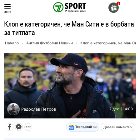
Skip
to
меню
content
Клоп е категоричен, че Ман Сити е в борбата
за титлата
Начало
-
Англия Футболни Новини
-
Клоп е категоричен, че Ман Сити
Радослав Петров
7 дек. | 14:09
Последвай ни
Добави коментар