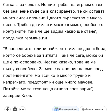
битката за челото. Но ние трябва да играем с тях
без значение къде са в класирането, те си остават
много силен опонент. Цялото първенство е много
силно. Трябва да имаш и малко късмет, особено с
контузиите, така че ще видим какво ще стане”,
продължи германецът.
“В последните години най-често имаше два отбора,
които се бореха за титлата. Така че сега, може би
ще е по-оспорвано. Честно казано, това не ме
вълнува особено. За мен е важно ние да сме сред
претендентите. Но всичко е много трудно и
напрегнато, предстоят ни още много мачове.
Питайте ме за тези неща отново през април”,
завърши Клоп.
Последвай ни
Добави коментар