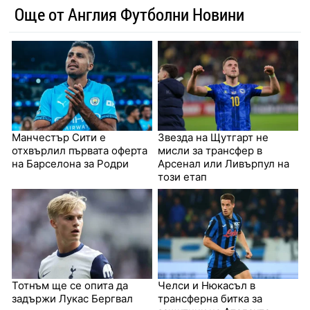
Още от Англия Футболни Новини
Манчестър Сити е
Звезда на Щутгарт не
отхвърлил първата оферта
мисли за трансфер в
на Барселона за Родри
Арсенал или Ливърпул на
този етап
Тотнъм ще се опита да
Челси и Нюкасъл в
задържи Лукас Бергвал
трансферна битка за