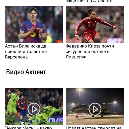
защитник на Аталанта
Астън Вила иска да
Федерико Киеза почти
привлече талант на
сигурно ще остане в
Барселона
Ливърпул
Видео Акцент
“Анкара Меси” – какво
Новият частен самолет на