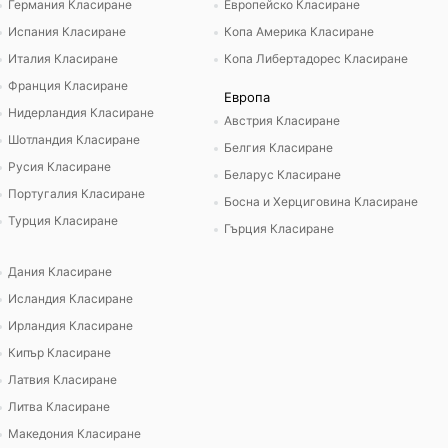
Германия Класиране
Европейско Класиране
Испания Класиране
Копа Америка Класиране
Италия Класиране
Копа Либертадорес Класиране
Франция Класиране
Европа
Нидерландия Класиране
Австрия Класиране
Шотландия Класиране
Белгия Класиране
Русия Класиране
Беларус Класиране
Португалия Класиране
Босна и Херциговина Класиране
Турция Класиране
Гърция Класиране
Дания Класиране
Исландия Класиране
Ирландия Класиране
Кипър Класиране
Латвия Класиране
Литва Класиране
Македония Класиране