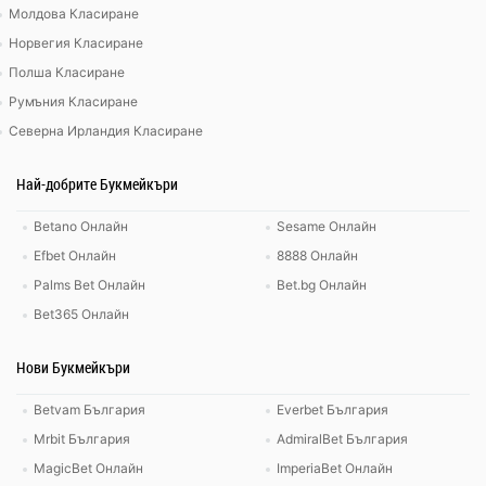
Молдова Класиране
Норвегия Класиране
Полша Класиране
Румъния Класиране
Северна Ирландия Класиране
Най-добрите Букмейкъри
Betano Онлайн
Sesame Онлайн
Efbet Онлайн
8888 Онлайн
Palms Bet Онлайн
Bet.bg Онлайн
Bet365 Онлайн
Нови Букмейкъри
Betvam България
Everbet България
Mrbit България
AdmiralBet България
MagicBet Онлайн
ImperiaBet Онлайн