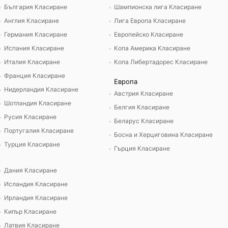
България Класиране
Шампионска лига Класиране
Англия Класиране
Лига Европа Класиране
Германия Класиране
Европейско Класиране
Испания Класиране
Копа Америка Класиране
Италия Класиране
Копа Либертадорес Класиране
Франция Класиране
Европа
Нидерландия Класиране
Австрия Класиране
Шотландия Класиране
Белгия Класиране
Русия Класиране
Беларус Класиране
Португалия Класиране
Босна и Херциговина Класиране
Турция Класиране
Гърция Класиране
Дания Класиране
Исландия Класиране
Ирландия Класиране
Кипър Класиране
Латвия Класиране