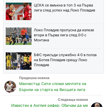
ЦСКА се вмъкна в топ 3 на Първа
лига след успех над Локо Пловдив
Локо Пловдив пропусна да излезе
втори в Първа лига след 0:0 с
Монтана
БФС присъди служебно 4:0 в полза
на Ботев Пловдив срещу Локо
Пловдив
Манчестър Сити сломи мечтите на
Бърнли на старта на Висшата лига
Известен в Англия рефер: Обичам да ме