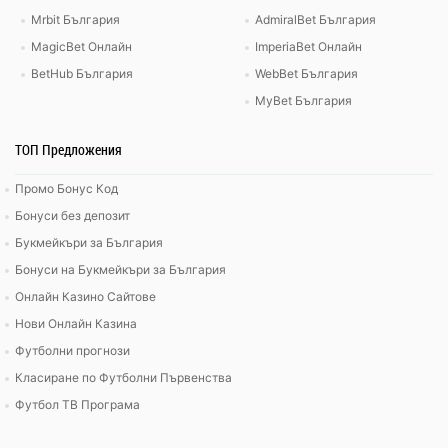
Mrbit България
AdmiralBet България
MagicBet Онлайн
ImperiaBet Онлайн
BetHub България
WebBet България
MyBet България
ТОП Предложения
Промо Бонус Код
Бонуси без депозит
Букмейкъри за България
Бонуси на Букмейкъри за България
Онлайн Казино Сайтове
Нови Онлайн Казина
Футболни прогнози
Класиране по Футболни Първенства
Футбол ТВ Програма