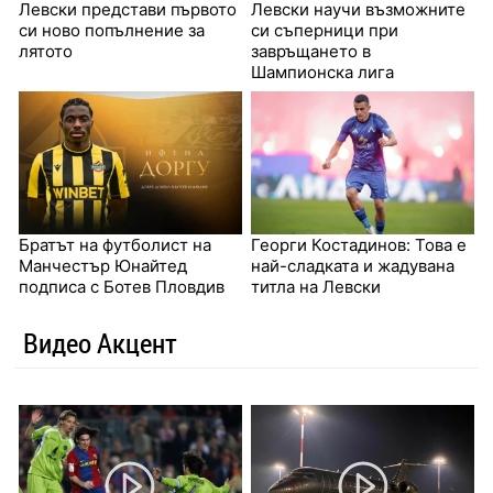
Левски представи първото
Левски научи възможните
си ново попълнение за
си съперници при
лятото
завръщането в
Шампионска лига
Братът на футболист на
Георги Костадинов: Това е
Манчестър Юнайтед
най-сладката и жадувана
подписа с Ботев Пловдив
титла на Левски
Видео Акцент