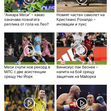
“Анкара Меси” – какво
Новият частен самолет на
означава познатата
Кристиано Роналдо –
реплика от гола на Лео?
иновации и лукс
Меси счупи нов рекорд в
Винисиус пак беснее –
МЛС с две асистенции
налита на бой срещу
срещу Ню Йорк
защитник на Майорка