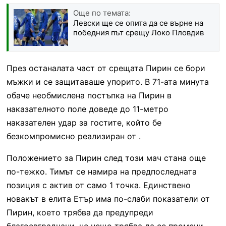
Още по темата:
Левски ще се опита да се върне на
победния път срещу Локо Пловдив
През останалата част от срещата Пирин се бори
мъжки и се защитаваше упорито. В 71-ата минута
обаче необмислена постъпка на Пирин в
наказателното поле доведе до 11-метро
наказателен удар за гостите, който бе
безкомпромисно реализиран от .
Положението за Пирин след този мач стана още
по-тежко. Тимът се намира на предпоследната
позиция с актив от само 1 точка. Единствено
новакът в елита Етър има по-слаби показатели от
Пирин, което трябва да предупреди
благоевградчани, че нещо трябва да се промени.