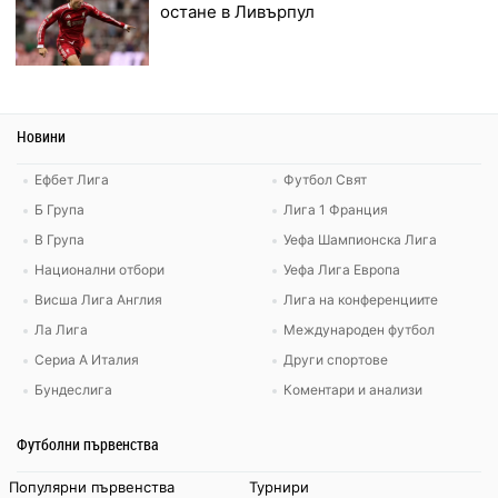
остане в Ливърпул
Новини
Ефбет Лига
Футбол Свят
Б Група
Лига 1 Франция
В Група
Уефа Шампионска Лига
Национални отбори
Уефа Лига Европа
Висша Лига Англия
Лига на конференциите
Ла Лига
Международен футбол
Сериа А Италия
Други спортове
Бундеслига
Коментари и анализи
Футболни първенства
Популярни първенства
Турнири