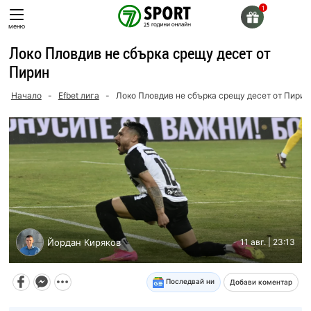
Skip
to
меню
content
Локо Пловдив не сбърка срещу десет от
Пирин
Начало
-
Efbet лига
-
Локо Пловдив не сбърка срещу десет от Пирин
Йордан Киряков
11 авг. | 23:13
Последвай ни
Добави коментар