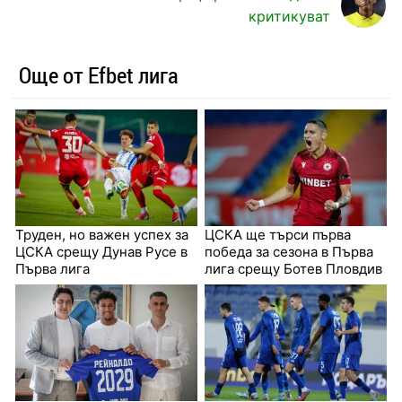
критикуват
Още от Efbet лига
Труден, но важен успех за
ЦСКА ще търси първа
ЦСКА срещу Дунав Русе в
победа за сезона в Първа
Първа лига
лига срещу Ботев Пловдив