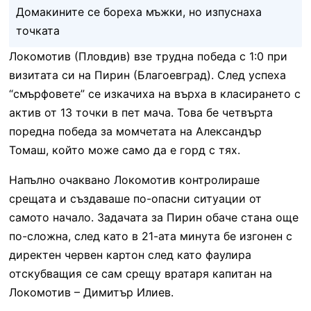
Домакините се бореха мъжки, но изпуснаха
точката
Локомотив (Пловдив) взе трудна победа с 1:0 при
визитата си на Пирин (Благоевград). След успеха
“смърфовете” се изкачиха на върха в класирането с
актив от 13 точки в пет мача. Това бе четвърта
поредна победа за момчетата на Александър
Томаш, който може само да е горд с тях.
Напълно очаквано Локомотив контролираше
срещата и създаваше по-опасни ситуации от
самото начало. Задачата за Пирин обаче стана още
по-сложна, след като в 21-ата минута бе изгонен с
директен червен картон след като фаулира
отскубващия се сам срещу вратаря капитан на
Локомотив – Димитър Илиев.