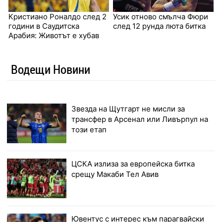
Кристиано Роналдо след 2
Усик отново смълча Фюри
години в Саудитска
след 12 рунда люта битка
Арабия: Животът е хубав
Водещи Новини
Звезда на Щутгарт не мисли за
трансфер в Арсенал или Ливърпул на
този етап
ЦСКА излиза за европейска битка
срещу Макаби Тел Авив
Ювентус с интерес към парагвайски