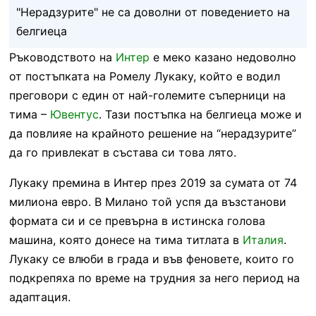
"Нерадзурите" не са доволни от поведението на
белгиеца
Ръководството на
Интер
е меко казано недоволно
от постъпката на Ромелу Лукаку, който е водил
преговори с един от най-големите съперници на
тима –
Ювентус
. Тази постъпка на белгиеца може и
да повлияе на крайното решение на “нерадзурите”
да го привлекат в състава си това лято.
Лукаку премина в Интер през 2019 за сумата от 74
милиона евро. В Милано той успя да възстанови
формата си и се превърна в истинска голова
машина, която донесе на тима титлата в
Италия
.
Лукаку се влюби в града и във феновете, които го
подкрепяха по време на трудния за него период на
адаптация.