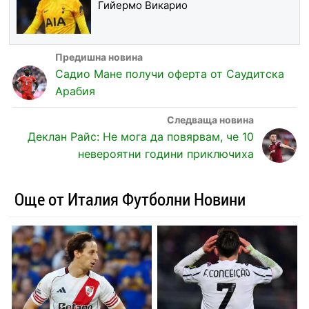
Гийермо Викарио
Садио Мане получи оферта от Саудитска
Арабия
Деклан Райс: Не мога да повярвам, че 10
невероятни години приключиха
Още от Италия Футболни Новини