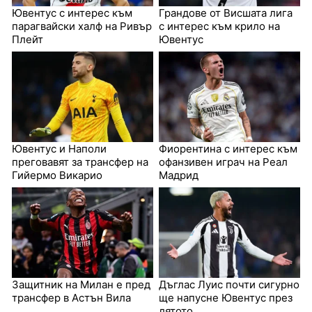
Ювентус с интерес към
Грандове от Висшата лига
парагвайски халф на Ривър
с интерес към крило на
Плейт
Ювентус
Ювентус и Наполи
Фиорентина с интерес към
преговавят за трансфер на
офанзивен играч на Реал
Гийермо Викарио
Мадрид
Защитник на Милан е пред
Дъглас Луис почти сигурно
трансфер в Астън Вила
ще напусне Ювентус през
лятото