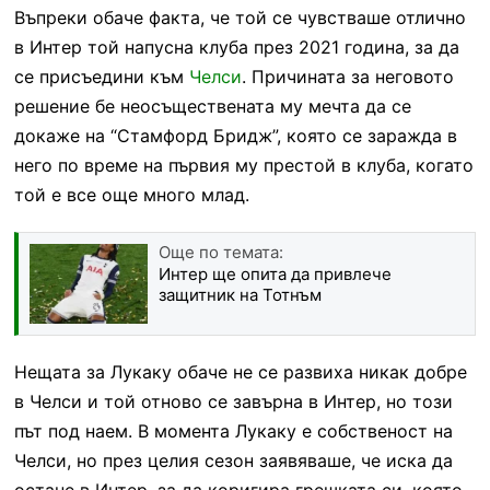
Въпреки обаче факта, че той се чувстваше отлично
в Интер той напусна клуба през 2021 година, за да
се присъедини към
Челси
. Причината за неговото
решение бе неосъществената му мечта да се
докаже на “Стамфорд Бридж”, която се заражда в
него по време на първия му престой в клуба, когато
той е все още много млад.
Още по темата:
Интер ще опита да привлече
защитник на Тотнъм
Нещата за Лукаку обаче не се развиха никак добре
в Челси и той отново се завърна в Интер, но този
път под наем. В момента Лукаку е собственост на
Челси, но през целия сезон заявяваше, че иска да
остане в Интер, за да коригира грешката си, която