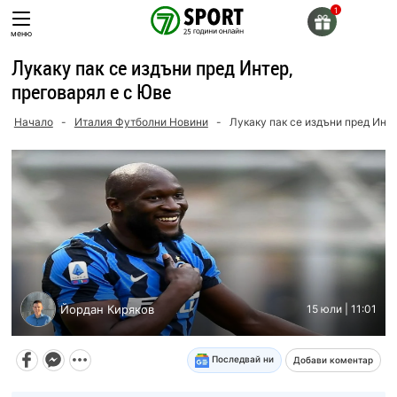
Skip
to
меню
content
Лукаку пак се издъни пред Интер,
преговарял е с Юве
Начало
-
Италия Футболни Новини
-
Лукаку пак се издъни пред Инте
Йордан Киряков
15 юли | 11:01
Последвай ни
Добави коментар