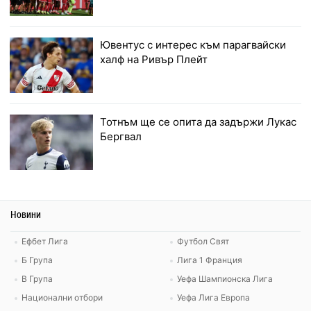
Ювентус с интерес към парагвайски
халф на Ривър Плейт
Тотнъм ще се опита да задържи Лукас
Бергвал
Новини
Ефбет Лига
Футбол Свят
Б Група
Лига 1 Франция
В Група
Уефа Шампионска Лига
Национални отбори
Уефа Лига Европа