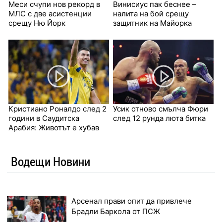
Меси счупи нов рекорд в
Винисиус пак беснее –
МЛС с две асистенции
налита на бой срещу
срещу Ню Йорк
защитник на Майорка
Кристиано Роналдо след 2
Усик отново смълча Фюри
години в Саудитска
след 12 рунда люта битка
Арабия: Животът е хубав
Водещи Новини
Арсенал прави опит да привлече
Брадли Баркола от ПСЖ