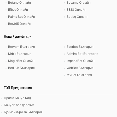
Betano Онлайн
Sesame Онлайн
Efbet Онлайн
8888 Онлайн
Palms Bet Онлайн
Bet.bg Онлайн
Bet365 Онлайн
Нови Букмейкъри
Betvam България
Everbet България
Mrbit България
AdmiralBet България
MagicBet Онлайн
ImperiaBet Онлайн
BetHub България
WebBet България
MyBet България
ТОП Предложения
Промо Бонус Код
Бонуси без депозит
Букмейкъри за България