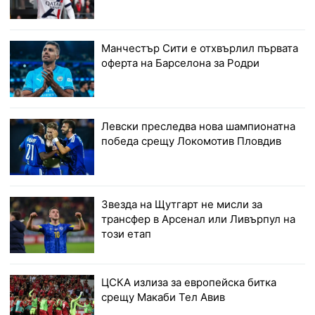
Манчестър Сити е отхвърлил първата
оферта на Барселона за Родри
Левски преследва нова шампионатна
победа срещу Локомотив Пловдив
Звезда на Щутгарт не мисли за
трансфер в Арсенал или Ливърпул на
този етап
ЦСКА излиза за европейска битка
срещу Макаби Тел Авив