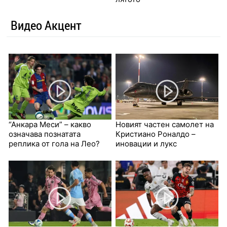
Видео Акцент
“Анкара Меси” – какво
Новият частен самолет на
означава познатата
Кристиано Роналдо –
реплика от гола на Лео?
иновации и лукс