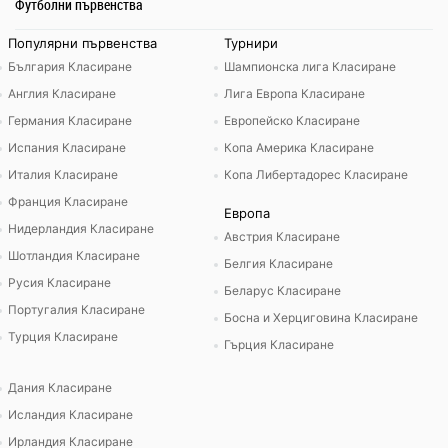
Футболни първенства
Популярни първенства
Турнири
България Класиране
Шампионска лига Класиране
Англия Класиране
Лига Европа Класиране
Германия Класиране
Европейско Класиране
Испания Класиране
Копа Америка Класиране
Италия Класиране
Копа Либертадорес Класиране
Франция Класиране
Европа
Нидерландия Класиране
Австрия Класиране
Шотландия Класиране
Белгия Класиране
Русия Класиране
Беларус Класиране
Португалия Класиране
Босна и Херциговина Класиране
Турция Класиране
Гърция Класиране
Дания Класиране
Исландия Класиране
Ирландия Класиране