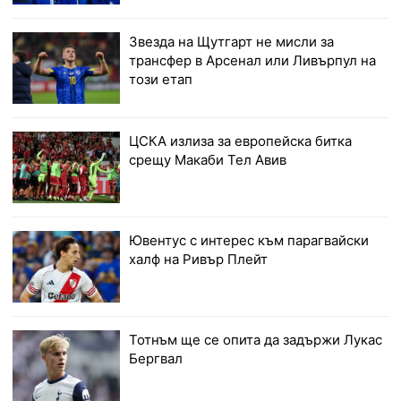
Звезда на Щутгарт не мисли за
трансфер в Арсенал или Ливърпул на
този етап
ЦСКА излиза за европейска битка
срещу Макаби Тел Авив
Ювентус с интерес към парагвайски
халф на Ривър Плейт
Тотнъм ще се опита да задържи Лукас
Бергвал