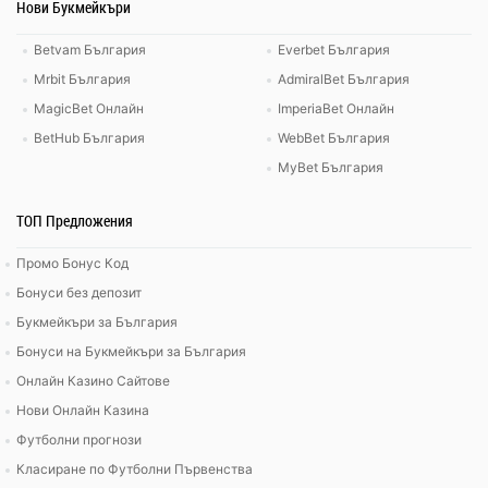
Нови Букмейкъри
Betvam България
Everbet България
Mrbit България
AdmiralBet България
MagicBet Онлайн
ImperiaBet Онлайн
BetHub България
WebBet България
MyBet България
ТОП Предложения
Промо Бонус Код
Бонуси без депозит
Букмейкъри за България
Бонуси на Букмейкъри за България
Онлайн Казино Сайтове
Нови Онлайн Казина
Футболни прогнози
Класиране по Футболни Първенства