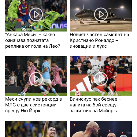
“Анкара Меси” – какво
Новият частен самолет на
означава познатата
Кристиано Роналдо –
реплика от гола на Лео?
иновации и лукс
Меси счупи нов рекорд в
Винисиус пак беснее –
МЛС с две асистенции
налита на бой срещу
срещу Ню Йорк
защитник на Майорка