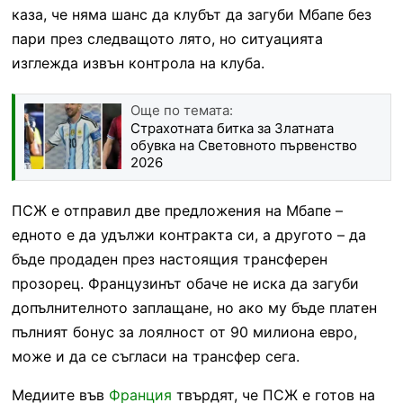
каза, че няма шанс да клубът да загуби Мбапе без
пари през следващото лято, но ситуацията
изглежда извън контрола на клуба.
Още по темата:
Страхотната битка за Златната
обувка на Световното първенство
2026
ПСЖ е отправил две предложения на Мбапе –
едното е да удължи контракта си, а другото – да
бъде продаден през настоящия трансферен
прозорец. Французинът обаче не иска да загуби
допълнителното заплащане, но ако му бъде платен
пълният бонус за лоялност от 90 милиона евро,
може и да се съгласи на трансфер сега.
Медиите във
Франция
твърдят, че ПСЖ е готов на