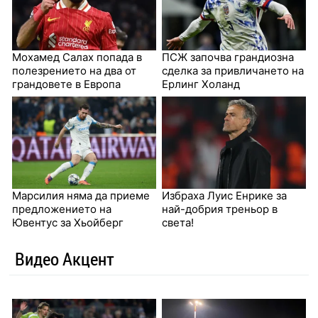
Мохамед Салах попада в
ПСЖ започва грандиозна
полезрението на два от
сделка за привличането на
грандовете в Европа
Ерлинг Холанд
Марсилия няма да приеме
Избраха Луис Енрике за
предложението на
най-добрия треньор в
Ювентyс за Хьойберг
света!
Видео Акцент