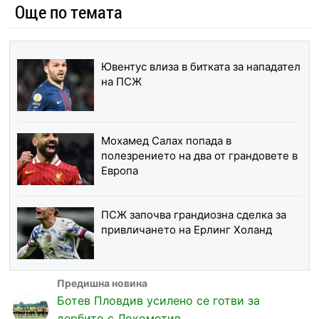
Още по темата
Ювентус влиза в битката за нападател
на ПСЖ
Мохамед Салах попада в
полезрението на два от грандовете в
Европа
ПСЖ започва грандиозна сделка за
привличането на Ерлинг Холанд
Ботев Пловдив усилено се готви за
дербито с Локомотив