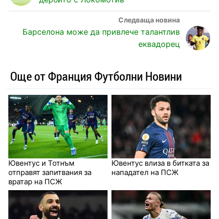
Барселона може да привлече талантлив
еквадорец
Още от Франция Футболни Новини
Ювентус и Тотнъм
Ювентус влиза в битката за
отправят запитвания за
нападател на ПСЖ
вратар на ПСЖ