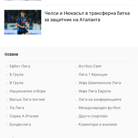
Челси и Нюкасъл в трансферна битка
за защитник на Аталанта
Новини
Ефбет Лига
Футбол Свят
Б Група
Лига 1 Франция
В Група
Уефа Шампионска Лига
Национални отбори
Уефа Лига Европа
Висша Лига Англия
Лига на конференциите
Ла Лига
Международен футбол
Сериа А Италия
Други спортове
Бундеслига
Коментари и анализи