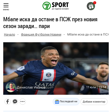
Skip
to
меню
content
Мбапе иска да остане в ПСЖ през новия
сезон заради… пари
Начало
-
Франция Футболни Новини
-
Мбапе иска да остане в ПСЖ 
Денислав Иванов
11 юли | 13:14
Последвай ни
Добави коментар