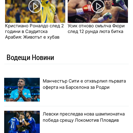
Кристиано Роналдо след 2
Усик отново смълча Фюри
години в Саудитска
след 12 рунда люта битка
Арабия: Животът е хубав
Водещи Новини
Манчестър Сити е отхвърлил първата
оферта на Барселона за Родри
Левски преследва нова шампионатна
победа срещу Локомотив Пловдив