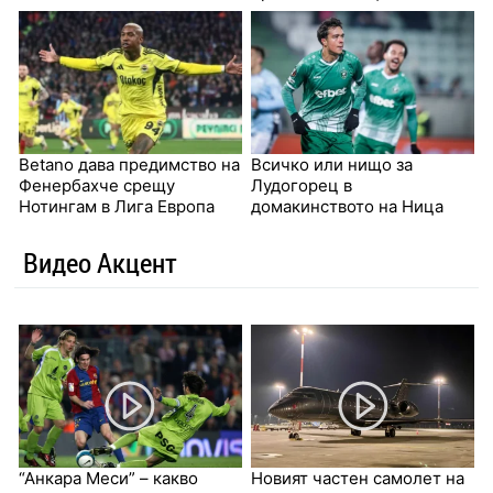
Betano дава предимство на
Всичко или нищо за
Фенербахче срещу
Лудогорец в
Нотингам в Лига Европа
домакинството на Ница
Видео Акцент
“Анкара Меси” – какво
Новият частен самолет на