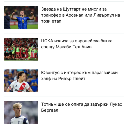
Звезда на Щутгарт не мисли за
трансфер в Арсенал или Ливърпул на
този етап
ЦСКА излиза за европейска битка
срещу Макаби Тел Авив
Ювентус с интерес към парагвайски
халф на Ривър Плейт
Тотнъм ще се опита да задържи Лукас
Бергвал