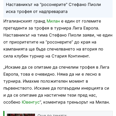
Наставникът на "росонерите" Стефано Пиоли
иска трофея от надпреварата
Италианският гранд
Милан
е един от големите
претеденти за трофея в турнира Лига Европа.
Наставникът на тима Стефано Пиоли заяви, че един
от приоритетите на “росонерите” до края на
кампанията ще бъде спечелването на втория по
сила клубен турнир на Стария Континент.
„Искаме да се опитаме да спечелим трофея в Лига
Европа, това е очевидно. Няма да ни е лесно в
турнира. Имахме положителен момент в
първенството. Искаме да потвърдим инерцията си
и да се опитаме да настигнем тези пред нас,
особено
Ювентус
“, коментира треньорът на Милан.
Още по темата: