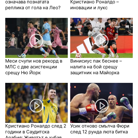
означава познатата
Кристиано Роналдо –
реплика от гола на Лео?
иновации и лукс
Меси счупи нов рекорд в
Винисиус пак беснее –
МЛС с две асистенции
налита на бой срещу
срещу Ню Йорк
защитник на Майорка
Кристиано Роналдо след 2
Усик отново смълча Фюри
години в Саудитска
след 12 рунда люта битка
Арабия: Животът е хубав