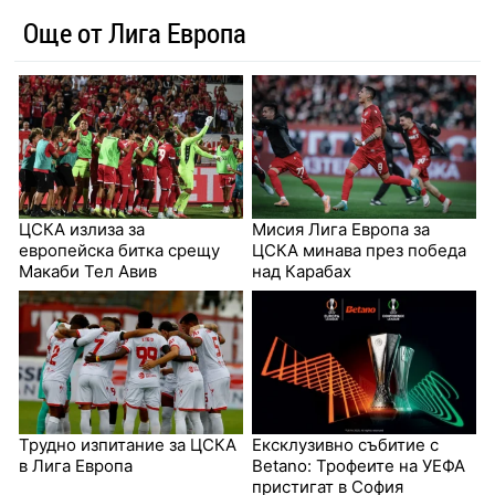
Още от Лига Европа
ЦСКА излиза за
Мисия Лига Европа за
европейска битка срещу
ЦСКА минава през победа
Макаби Тел Авив
над Карабах
Трудно изпитание за ЦСКА
Ексклузивно събитие с
в Лига Европа
Betanо: Трофеите на УЕФА
пристигат в София