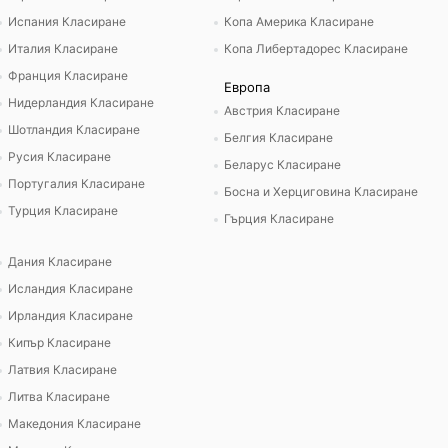
Испания Класиране
Копа Америка Класиране
Италия Класиране
Копа Либертадорес Класиране
Франция Класиране
Европа
Нидерландия Класиране
Австрия Класиране
Шотландия Класиране
Белгия Класиране
Русия Класиране
Беларус Класиране
Португалия Класиране
Босна и Херциговина Класиране
Турция Класиране
Гърция Класиране
Дания Класиране
Исландия Класиране
Ирландия Класиране
Кипър Класиране
Латвия Класиране
Литва Класиране
Македония Класиране