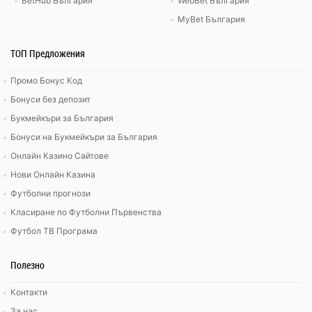
BetHub България
WebBet България
MyBet България
ТОП Предложения
Промо Бонус Код
Бонуси без депозит
Букмейкъри за България
Бонуси на Букмейкъри за България
Онлайн Казино Сайтове
Нови Онлайн Казина
Футболни прогнози
Класиране по Футболни Първенства
Футбол ТВ Програма
Полезно
Контакти
За нас