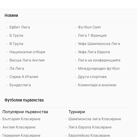
Новини
Ефбет Лига
Футбол Свят
Б Група
Лига 1 Франция
В Група
Уефа Шампионска Лига
Национални отбори
Уефа Лига Европа
Висша Лига Англия
Лига на конференциите
Ла Лига
Международен футбол
Сериа А Италия
Други спортове
Бундеслига
Коментари и анализи
Футболни първенства
Популярни първенства
Турнири
България Класиране
Шампионска лига Класиране
Англия Класиране
Лига Европа Класиране
Германия Класиране
Европейско Класиране