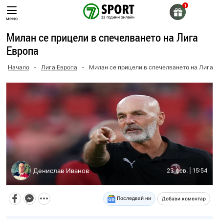
Skip
to
меню
content
Милан се прицели в спечелването на Лига
Европа
Начало
-
Лига Европа
-
Милан се прицели в спечелването на Лига 
Денислав Иванов
23 фев. | 15:54
Последвай ни
Добави коментар