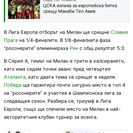
ЦСКА излиза за европейска битка
срещу Макаби Тел Авив
В Лига Европа отборът на Милан ще срещне
Славия
Прага
на 1/4-финалите. В 1/8-финалната фаза
“росонерите” елиминираха
Рен
с общ резултат 5:3.
В Серия А, тимът на Милан е трети в калсирането,
като има седем точки аванс пред четвъртия
Аталанта
, като двата тима се срещат в неделя.
Победа
ще гарантира почти сигурно място в топ 4
на “росонерите” и участие в Шампионска лига за
следващия сезон. Разбира се, триумф в Лига
Европа, също ще спечели място на Милан в най-
авторитетния клубен турнир за есента.