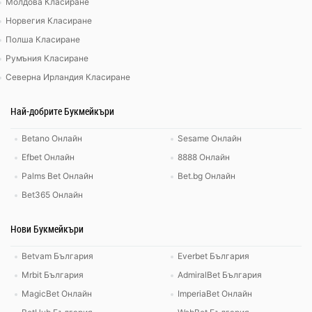
Молдова Класиране
Норвегия Класиране
Полша Класиране
Румъния Класиране
Северна Ирландия Класиране
Най-добрите Букмейкъри
Betano Онлайн
Sesame Онлайн
Efbet Онлайн
8888 Онлайн
Palms Bet Онлайн
Bet.bg Онлайн
Bet365 Онлайн
Нови Букмейкъри
Betvam България
Everbet България
Mrbit България
AdmiralBet България
MagicBet Онлайн
ImperiaBet Онлайн