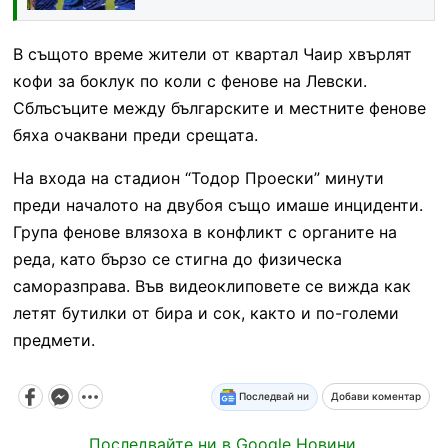
В същото време жители от квартал Чаир хвърлят
кофи за боклук по коли с фенове на Левски.
Сблъсъците между българските и местните фенове
бяха очаквани преди срещата.
На входа на стадион “Тодор Проески” минути
преди началото на двубоя също имаше инциденти.
Група фенове влязоха в конфликт с органите на
реда, като бързо се стигна до физическа
саморазправа. Във видеоклиповете се вижда как
летят бутилки от бира и сок, както и по-големи
предмети.
Последвай ни
Добави коментар
Последвайте ни в Google Новини.