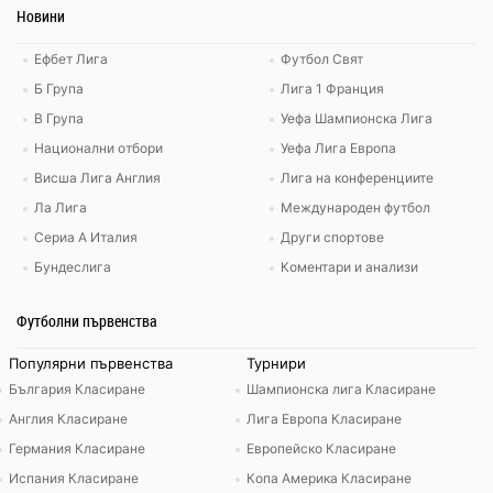
Новини
Ефбет Лига
Футбол Свят
Б Група
Лига 1 Франция
В Група
Уефа Шампионска Лига
Национални отбори
Уефа Лига Европа
Висша Лига Англия
Лига на конференциите
Ла Лига
Международен футбол
Сериа А Италия
Други спортове
Бундеслига
Коментари и анализи
Футболни първенства
Популярни първенства
Турнири
България Класиране
Шампионска лига Класиране
Англия Класиране
Лига Европа Класиране
Германия Класиране
Европейско Класиране
Испания Класиране
Копа Америка Класиране