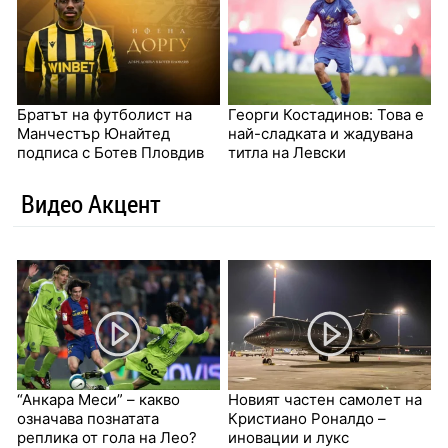
Братът на футболист на
Георги Костадинов: Това е
Манчестър Юнайтед
най-сладката и жадувана
подписа с Ботев Пловдив
титла на Левски
Видео Акцент
“Анкара Меси” – какво
Новият частен самолет на
означава познатата
Кристиано Роналдо –
реплика от гола на Лео?
иновации и лукс