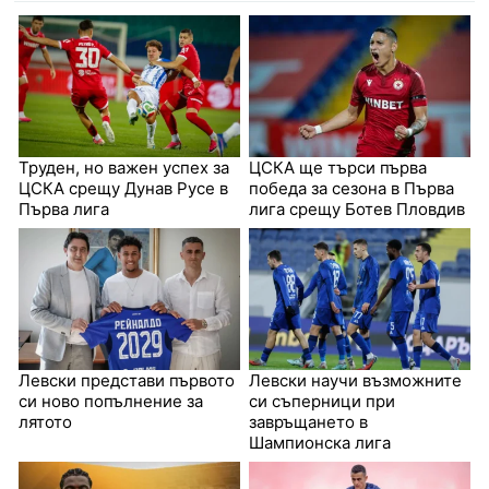
Труден, но важен успех за
ЦСКА ще търси първа
ЦСКА срещу Дунав Русе в
победа за сезона в Първа
Първа лига
лига срещу Ботев Пловдив
Левски представи първото
Левски научи възможните
си ново попълнение за
си съперници при
лятото
завръщането в
Шампионска лига