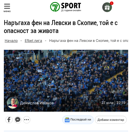
Skip
to
меню
content
Наръгаха фен на Левски в Скопие, той е с
опасност за живота
Начало
-
Efbet лига
-
Наръгаха фен на Левски в Скопие, той е с опас
Денислав Иванов
27 юли | 22:19
Последвай ни
Добави коментар