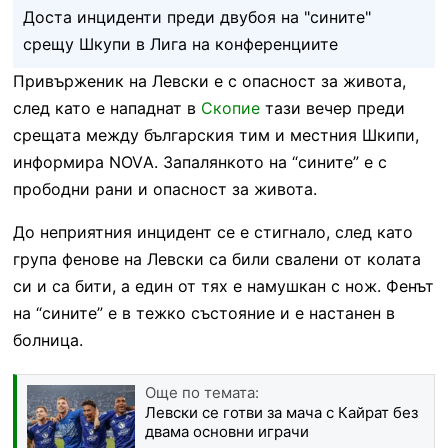
Доста инциденти преди двубоя на "сините"
срещу Шкупи в Лига на конференциите
Привърженик на Левски е с опасност за живота,
след като е нападнат в
Скопие
тази вечер преди
срещата между българския тим и местния Шкипи,
информира NOVА. Запалянкото на “сините” е с
прободни рани и опасност за живота.
До неприятния инцидент се е стигнало, след като
група фенове на Левски са били свалени от колата
си и са бити, а един от тях е намушкан с нож. Фенът
на “сините” е в тежко състояние и е настанен в
болница.
Още по темата:
Левски се готви за мача с Кайрат без
двама основни играчи