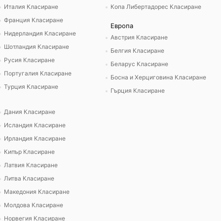
Италия Класиране
Копа Либертадорес Класиране
Франция Класиране
Европа
Нидерландия Класиране
Австрия Класиране
Шотландия Класиране
Белгия Класиране
Русия Класиране
Беларус Класиране
Португалия Класиране
Босна и Херциговина Класиране
Турция Класиране
Гърция Класиране
Дания Класиране
Исландия Класиране
Ирландия Класиране
Кипър Класиране
Латвия Класиране
Литва Класиране
Македония Класиране
Молдова Класиране
Норвегия Класиране