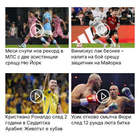
Меси счупи нов рекорд в
Винисиус пак беснее –
МЛС с две асистенции
налита на бой срещу
срещу Ню Йорк
защитник на Майорка
Кристиано Роналдо след 2
Усик отново смълча Фюри
години в Саудитска
след 12 рунда люта битка
Арабия: Животът е хубав