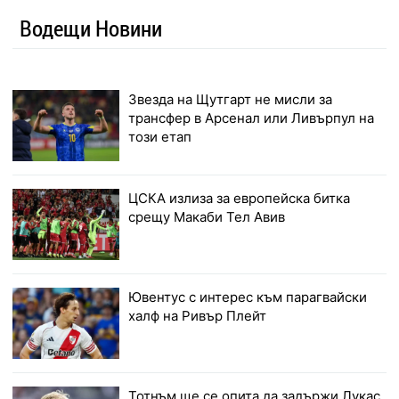
Водещи Новини
Звезда на Щутгарт не мисли за
трансфер в Арсенал или Ливърпул на
този етап
ЦСКА излиза за европейска битка
срещу Макаби Тел Авив
Ювентус с интерес към парагвайски
халф на Ривър Плейт
Тотнъм ще се опита да задържи Лукас