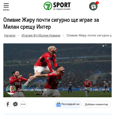
Skip
to
меню
content
Оливие Жиру почти сигурно ще играе за
Милан срещу Интер
Начало
-
Италия Футболни Новини
-
Оливие Жиру почти сигурно ще
Денислав Иванов
8 сеп. | 14:19
Последвай ни
Добави коментар