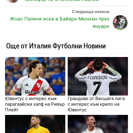
Жоао Палиня иска в Байерн Мюнхен през
януари
Още от Италия Футболни Новини
Ювентус с интерес към
Грандове от Висшата лига
парагвайски халф на Ривър
с интерес към крило на
Плейт
Ювентус