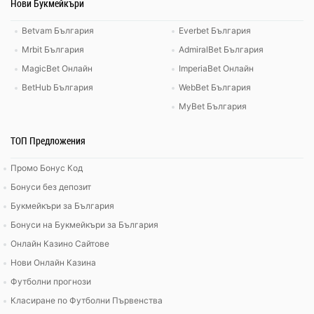
Нови Букмейкъри
Betvam България
Everbet България
Mrbit България
AdmiralBet България
MagicBet Онлайн
ImperiaBet Онлайн
BetHub България
WebBet България
MyBet България
ТОП Предложения
Промо Бонус Код
Бонуси без депозит
Букмейкъри за България
Бонуси на Букмейкъри за България
Онлайн Казино Сайтове
Нови Онлайн Казина
Футболни прогнози
Класиране по Футболни Първенства