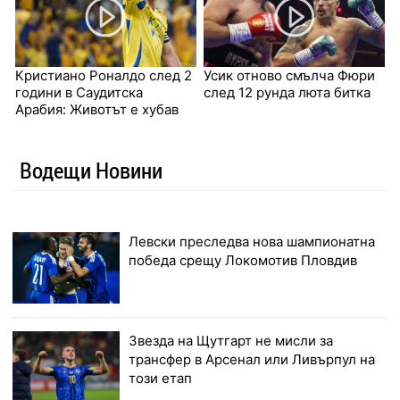
Кристиано Роналдо след 2
Усик отново смълча Фюри
години в Саудитска
след 12 рунда люта битка
Арабия: Животът е хубав
Водещи Новини
Левски преследва нова шампионатна
победа срещу Локомотив Пловдив
Звезда на Щутгарт не мисли за
трансфер в Арсенал или Ливърпул на
този етап