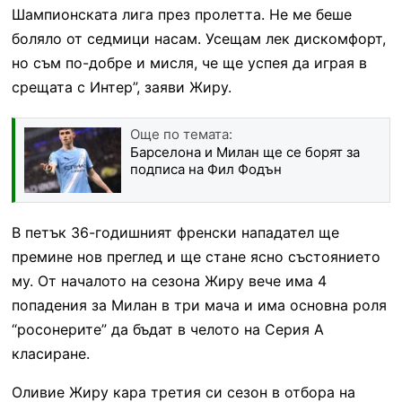
Шампионската лига през пролетта. Не ме беше
боляло от седмици насам. Усещам лек дискомфорт,
но съм по-добре и мисля, че ще успея да играя в
срещата с Интер”, заяви Жиру.
Още по темата:
Барселона и Милан ще се борят за
подписа на Фил Фодън
В петък 36-годишният френски нападател ще
премине нов преглед и ще стане ясно състоянието
му. От началото на сезона Жиру вече има 4
попадения за Милан в три мача и има основна роля
“росонерите” да бъдат в челото на Серия А
класиране.
Оливие Жиру кара третия си сезон в отбора на