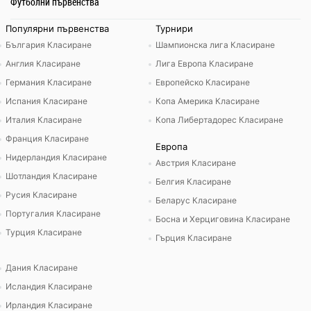
Футболни първенства
Популярни първенства
Турнири
България Класиране
Шампионска лига Класиране
Англия Класиране
Лига Европа Класиране
Германия Класиране
Европейско Класиране
Испания Класиране
Копа Америка Класиране
Италия Класиране
Копа Либертадорес Класиране
Франция Класиране
Европа
Нидерландия Класиране
Австрия Класиране
Шотландия Класиране
Белгия Класиране
Русия Класиране
Беларус Класиране
Португалия Класиране
Босна и Херциговина Класиране
Турция Класиране
Гърция Класиране
Дания Класиране
Исландия Класиране
Ирландия Класиране