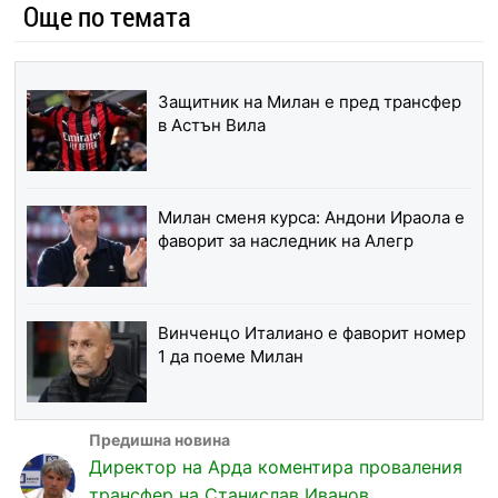
Още по темата
Защитник на Милан е пред трансфер
в Астън Вила
Милан сменя курса: Андони Ираола е
фаворит за наследник на Алегр
Винченцо Италиано е фаворит номер
1 да поеме Милан
Директор на Арда коментира проваления
трансфер на Станислав Иванов