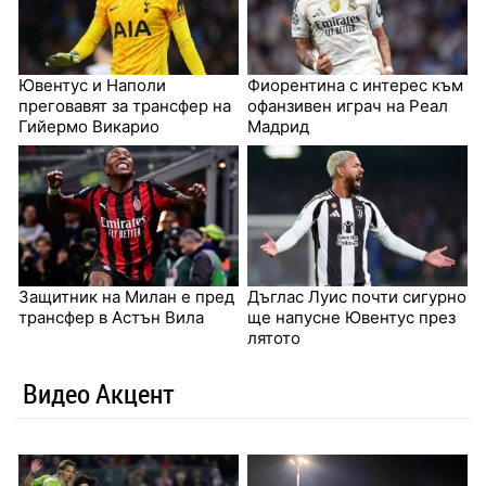
Ювентус и Наполи
Фиорентина с интерес към
преговавят за трансфер на
офанзивен играч на Реал
Гийермо Викарио
Мадрид
Защитник на Милан е пред
Дъглас Луис почти сигурно
трансфер в Астън Вила
ще напусне Ювентус през
лятото
Видео Акцент