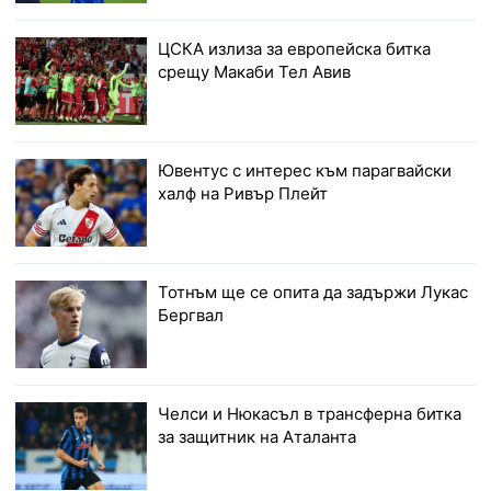
ЦСКА излиза за европейска битка
срещу Макаби Тел Авив
Ювентус с интерес към парагвайски
халф на Ривър Плейт
Тотнъм ще се опита да задържи Лукас
Бергвал
Челси и Нюкасъл в трансферна битка
за защитник на Аталанта