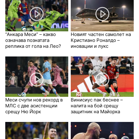
“Анкара Меси” – какво
Новият частен самолет на
означава познатата
Кристиано Роналдо –
реплика от гола на Лео?
иновации и лукс
Меси счупи нов рекорд в
Винисиус пак беснее –
МЛС с две асистенции
налита на бой срещу
срещу Ню Йорк
защитник на Майорка