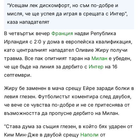
"Усещам лек дискомфорт, но съм по-добре и
мисля, че ще успея да играя в срещата с Интер",
каза нападателят
В четвъртък вечер
Франция
надви Република
Ирландия с 2:0 у дома в европейска квалификация,
като централният нападател Оливие Жиру получи
травма. Все пак опитният таран на
Милан
е убеден,
че ще бъде на линия за дербито с
Интер
на 16
септември.
Жиру бе заменен в мача срещу Ейре заради болки в
левия глезен. Футболистът коментира след двубоя,
че вече се чувства по-добре и не се притеснява от
възможността да пропусне дербито на Милан.
“Става дума за същия глезен, в който бях ударен от
Ким Мин-Дже в двубой срещу
Наполи
от