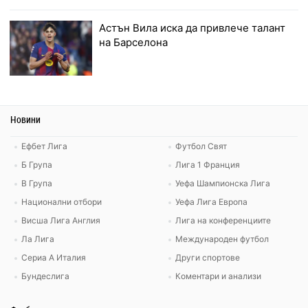
Астън Вила иска да привлече талант
на Барселона
Новини
Ефбет Лига
Футбол Свят
Б Група
Лига 1 Франция
В Група
Уефа Шампионска Лига
Национални отбори
Уефа Лига Европа
Висша Лига Англия
Лига на конференциите
Ла Лига
Международен футбол
Сериа А Италия
Други спортове
Бундеслига
Коментари и анализи