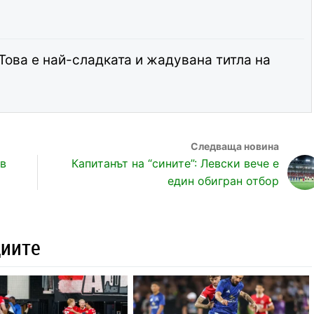
Това е най-сладката и жадувана титла на
 в
Капитанът на “сините”: Левски вече е
един обигран отбор
циите