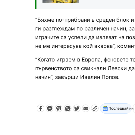
“Бяхме по-прибрани в среден блок и
ги разглеждам по различен начин, за
играчите са успели да излязат на поз
не ме интересува кой вкарва”, комен
“Когато играем в Европа, феновете те
първенството са свикнали Левски да
начин”, завърши Ивелин Попов.
Последвай ни