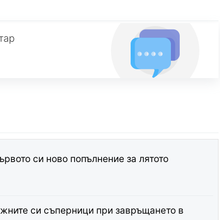
тар
ървото си ново попълнение за лятото
жните си съперници при завръщането в