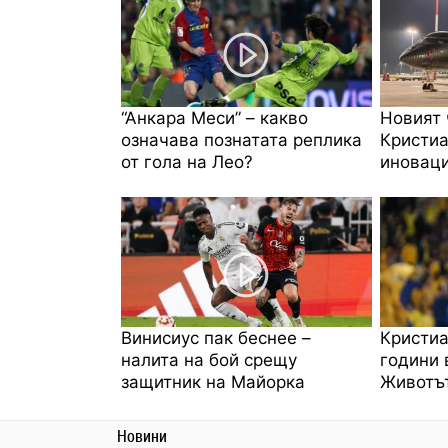
“Анкара Меси” – какво
Новият 
означава познатата реплика
Кристиа
от гола на Лео?
иноваци
Винисиус пак беснее –
Кристиа
налита на бой срещу
години 
защитник на Майорка
Животът
Новини