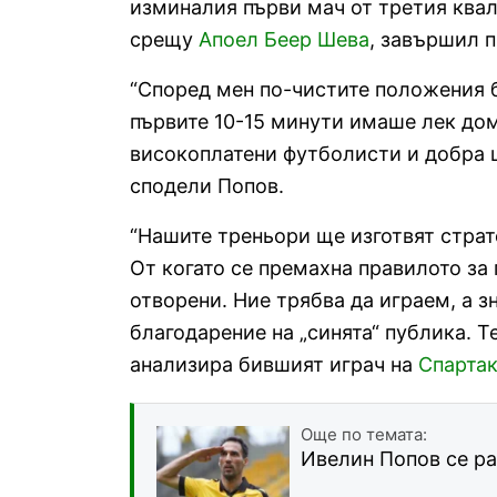
изминалия първи мач от третия квал
срещу
Апоел Беер Шева
, завършил п
“Според мен по-чистите положения б
първите 10-15 минути имаше лек дома
високоплатени футболисти и добра ш
сподели Попов.
“Нашите треньори ще изготвят страт
От когато се премахна правилото за 
отворени. Ние трябва да играем, а зн
благодарение на „синята“ публика. Т
анализира бившият играч на
Спарта
Още по темата:
Ивелин Попов се р