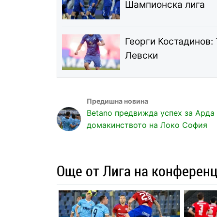
Шампионска лига
Георги Костадинов: 
Левски
Betano предвижда успех за Арда
домакинството на Локо София
Още от Лига на конферен