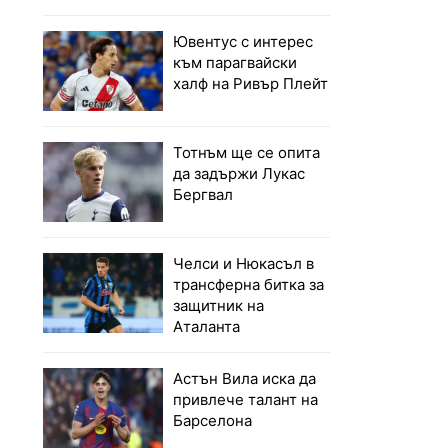
Ювентус с интерес
към парагвайски
халф на Ривър Плейт
Тотнъм ще се опита
да задържи Лукас
Бергвал
Челси и Нюкасъл в
трансферна битка за
защитник на
Аталанта
Астън Вила иска да
привлече талант на
Барселона