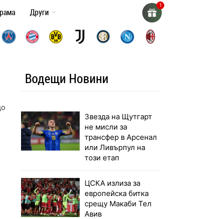
грама
Други
Водещи Новини
досват
Звезда на Щутгарт
не мисли за
трансфер в Арсенал
или Ливърпул на
този етап
ЦСКА излиза за
европейска битка
срещу Макаби Тел
Авив