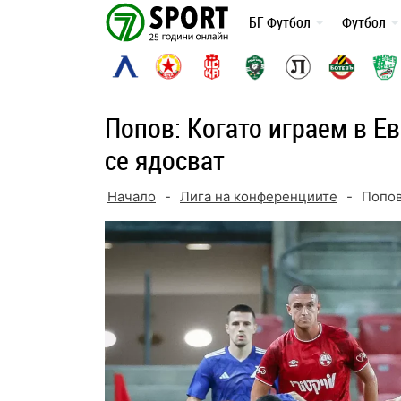
Skip
БГ Футбол
Футбол
to
content
Попов: Когато играем в Е
се ядосват
Начало
-
Лига на конференциите
-
Попов