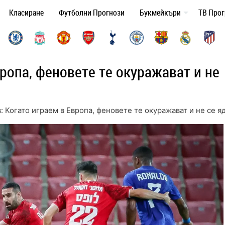
Класиране
Футболни Прогнози
Букмейкъри
ТВ Про
вропа, феновете те окуражават и не
: Когато играем в Европа, феновете те окуражават и не се я