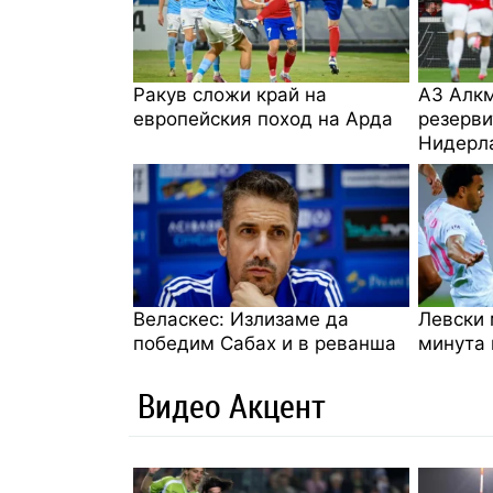
Ракув сложи край на
АЗ Алкм
европейския поход на Арда
резерви
Нидерл
Веласкес: Излизаме да
Левски 
победим Сабах и в реванша
минута 
Видео Акцент