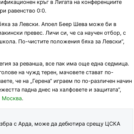
ификационен кръг в Лигата на конференциите
ри равенство 0:0.
яха за Левски. Апоел Беер Шева може би в
кински превес. Личи си, че са научен отбор, с
кола. По-чистите положения бяха за Левски”,
егия за реванша, все пак има още една седмица.
голове на чужд терен, мачовете стават по-
аете, че на „Герена“ играем по по-различен начин
ежестта падна днес на халфовете и защитата”,
к Москва
.
азбра с Арда, може да дебютира срещу ЦСКА