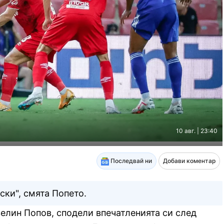
10 авг. | 23:40
Последвай ни
Добави коментар
ски", смята Попето.
велин Попов, сподели впечатленията си след