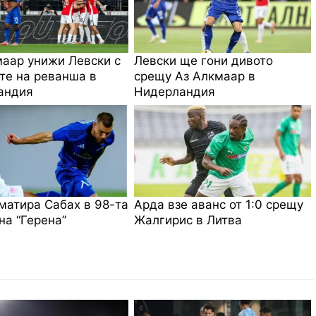
аар унижи Левски с
Левски ще гони дивото
те на реванша в
срещу Аз Алкмаар в
андия
Нидерландия
матира Сабах в 98-та
Арда взе аванс от 1:0 срещу
на “Герена”
Жалгирис в Литва