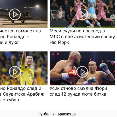
частен самолет на
Меси счупи нов рекорд в
но Роналдо –
МЛС с две асистенции срещу
и и лукс
Ню Йорк
но Роналдо след 2
Усик отново смълча Фюри
в Саудитска Арабия:
след 12 рунда люта битка
 е хубав
Футболни първенства