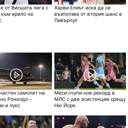
е от Висшата лига с
Харви Елиът иска да се
 към крило на
възползва от втория шанс в
с
Ливърпул
частен самолет на
Меси счупи нов рекорд в
но Роналдо –
МЛС с две асистенции срещу
и и лукс
Ню Йорк