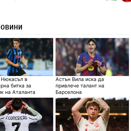
Новини
 Нюкасъл в
Астън Вила иска да
рна битка за
привлече талант на
к на Аталанта
Барселона