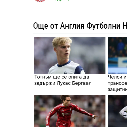
Още от Англия Футболни 
Тотнъм ще се опита да
Челси и
задържи Лукас Бергвал
трансфе
защитни