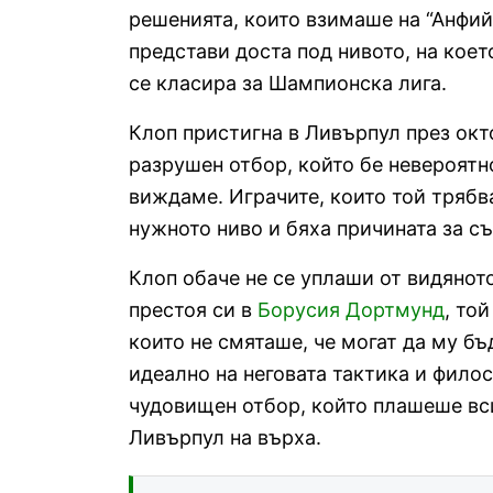
решенията, които взимаше на “Анфий
представи доста под нивото, на коет
се класира за Шампионска лига.
Клоп пристигна в Ливърпул през окт
разрушен отбор, който бе невероятно
виждаме. Играчите, които той трябва
нужното ниво и бяха причината за с
Клоп обаче не се уплаши от видяното
престоя си в
Борусия Дортмунд
, то
които не смяташе, че могат да му бъ
идеално на неговата тактика и филос
чудовищен отбор, който плашеше вси
Ливърпул на върха.