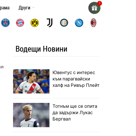
грама
Други
Водещи Новини
Ливърпул
Ювентус с интерес
към парагвайски
халф на Ривър Плейт
Тотнъм ще се опита
да задържи Лукас
Бергвал