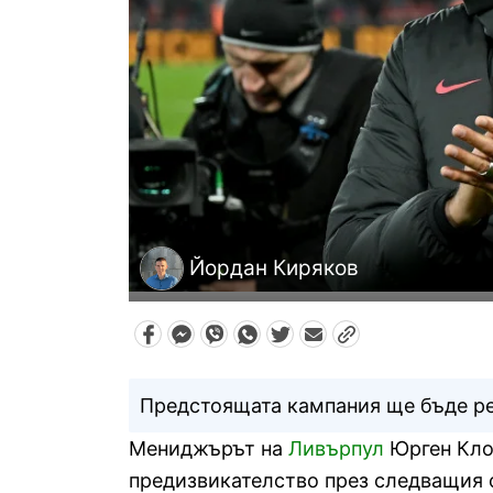
Йордан Киряков
Предстоящата кампания ще бъде р
Мениджърът на
Ливърпул
Юрген Кло
предизвикателство през следващия 