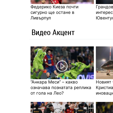
Федерико Киеза почти
Грандов
сигурно ще остане в
интерес
Ливърпул
Ювенту
Видео Акцент
“Анкара Меси” – какво
Новият 
означава познатата реплика
Кристиа
от гола на Лео?
иноваци