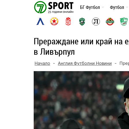
Skip
БГ Футбол
Футбол
to
content
Прераждане или край на е
в Ливърпул
Начало
-
Англия Футболни Новини
-
Прер