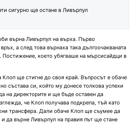
ти сигурно ще остане в Ливърпул
оби върна Ливърпул на върха. Първо
ръх, а след това върнаха така дългоочакваната
”. Постижение, което убягваше на мърсисайдци в
а Клоп ще стигне до своя край. Въпросът е обаче
но съставa си, който му донесе толкова успехи
да на директорите и ще бъде оставен да
зглежда, че Клоп получава подкрепа, тъй като
ни трансфера. Дали обаче Клоп ще съумее да
 и да върне Ливърпул на правия път ще стане