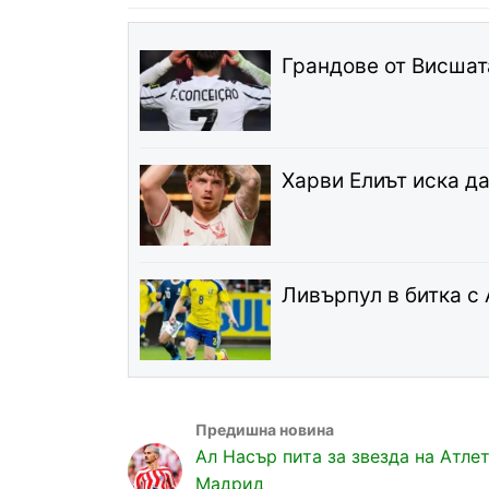
Грандове от Висшат
Харви Елиът иска д
Ливърпул в битка с
Ал Насър пита за звезда на Атле
Мадрид