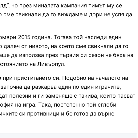
лд”, но през миналата кампания тимът му се
о сме свикнали да го виждаме и дори не успя да
омври 2015 година. Тогава той наследи един
 далеч от нивото, на което сме свикнали да го
ше да използва през първия си сезон не бяха на
ъстоянието на Ливърпул.
 при пристигането си. Подобно на началото на
й започна да разкарва един по един играчите,
дат полезни и ги заменяше с такива, които пасват
офия на игра. Така, постепенно той сглоби
чките си противници и бе готов да върне