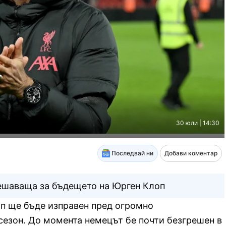
30 юли | 14:30
Последвай ни
Добави коментар
ешаваща за бъдещето на Юрген Клоп
п ще бъде изправен пред огромно
сезон. До момента немецът бе почти безгрешен в