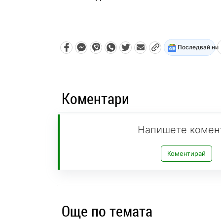
Последвай ни
Коментари
Напишете комен
Коментирай
Още по темата