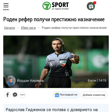
Skip
to
меню
content
Роден рефер получи престижно назначение
Начало
-
Efbet лига
-
Роден рефер получи престижно назначение
Йордан Киряков
6 юли | 14:15
Последвай ни
Добави коментар
Радослав Гидженов се ползва с доверието на