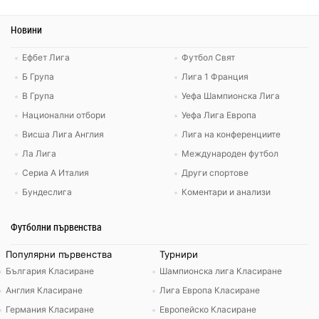
Новини
Ефбет Лига
Футбол Свят
Б Група
Лига 1 Франция
В Група
Уефа Шампионска Лига
Национални отбори
Уефа Лига Европа
Висша Лига Англия
Лига на конференциите
Ла Лига
Международен футбол
Сериа А Италия
Други спортове
Бундеслига
Коментари и анализи
Футболни първенства
Популярни първенства
Турнири
България Класиране
Шампионска лига Класиране
Англия Класиране
Лига Европа Класиране
Германия Класиране
Европейско Класиране