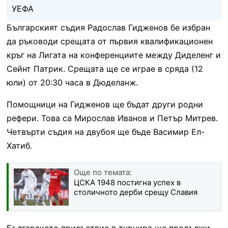
УЕФА
Българският съдия Радослав Гидженов бе избран
да ръководи срещата от първия квалификационен
кръг на Лигата на конференциите между Диделенг и
Сейнт Патрик. Срещата ще се играе в сряда (12
юли) от 20:30 часа в Дюделанж.
Помощници на Гидженов ще бъдат други родни
рефери. Това са Мирослав Иванов и Петър Митрев.
Четвърти съдия на двубоя ще бъде Васимир Ел-
Хатиб.
Още по темата:
ЦСКА 1948 постигна успех в
столичното дерби срещу Славия
Българското присъствие в турнира ще продължи