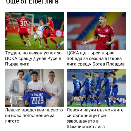
Още от Efbet лига
Труден, но важен успех за
ЦСКА ще търси първа
ЦСКА срещу Дунав Русе в
победа за сезона в Първа
Първа лига
лига срещу Ботев Пловдив
Левски представи първото
Левски научи възможните
си ново попълнение за
си съперници при
лятото
завръщането в
Шампионска лига