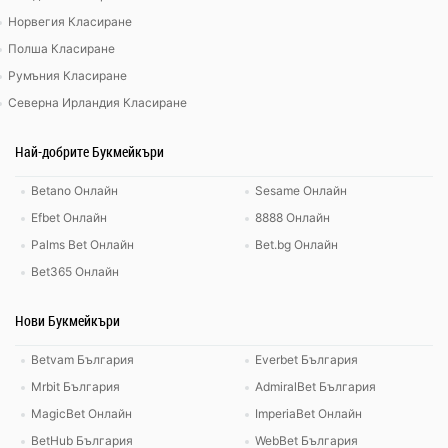
Норвегия Класиране
Полша Класиране
Румъния Класиране
Северна Ирландия Класиране
Най-добрите Букмейкъри
Betano Онлайн
Sesame Онлайн
Efbet Онлайн
8888 Онлайн
Palms Bet Онлайн
Bet.bg Онлайн
Bet365 Онлайн
Нови Букмейкъри
Betvam България
Everbet България
Mrbit България
AdmiralBet България
MagicBet Онлайн
ImperiaBet Онлайн
BetHub България
WebBet България