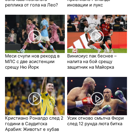
реплика от гола на Лео?
иновации и лукс
Меси счупи нов рекорд в
Винисиус пак беснее –
МЛС с две асистенции
налита на бой срещу
срещу Ню Йорк
защитник на Майорка
Кристиано Роналдо след 2
Усик отново смълча Фюри
години в Саудитска
след 12 рунда люта битка
Арабия: Животът е хубав