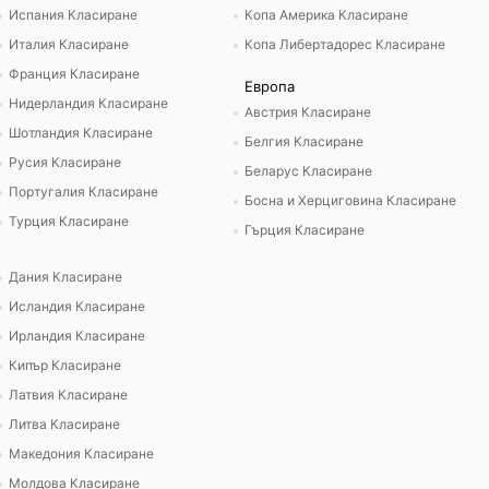
Испания Класиране
Копа Америка Класиране
Италия Класиране
Копа Либертадорес Класиране
Франция Класиране
Европа
Нидерландия Класиране
Австрия Класиране
Шотландия Класиране
Белгия Класиране
Русия Класиране
Беларус Класиране
Португалия Класиране
Босна и Херциговина Класиране
Турция Класиране
Гърция Класиране
Дания Класиране
Исландия Класиране
Ирландия Класиране
Кипър Класиране
Латвия Класиране
Литва Класиране
Македония Класиране
Молдова Класиране