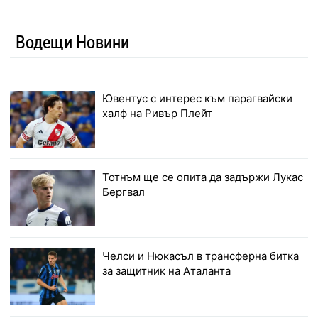
Водещи Новини
Ювентус с интерес към парагвайски
халф на Ривър Плейт
Тотнъм ще се опита да задържи Лукас
Бергвал
Челси и Нюкасъл в трансферна битка
за защитник на Аталанта