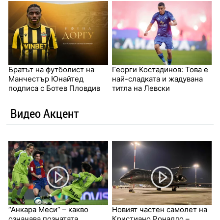
Братът на футболист на
Георги Костадинов: Това е
Манчестър Юнайтед
най-сладката и жадувана
подписа с Ботев Пловдив
титла на Левски
Видео Акцент
“Анкара Меси” – какво
Новият частен самолет на
означава познатата
Кристиано Роналдо –