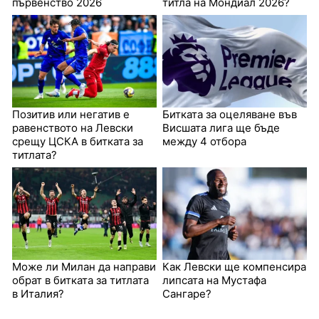
първенство 2026
титла на Мондиал 2026?
Позитив или негатив е
Битката за оцеляване във
равенството на Левски
Висшата лига ще бъде
срещу ЦСКА в битката за
между 4 отбора
титлата?
Може ли Милан да направи
Как Левски ще компенсира
обрат в битката за титлата
липсата на Мустафа
в Италия?
Сангаре?