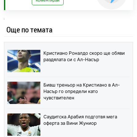
Коментирай
Още по темата
Кристиано Роналдо скоро ще обяви
раздялата си с Ал-Насър
Бивш треньор на Кристиано в Ал-
Насър го определи като
чувствителен
Саудитска Арабия подготвя мега
оферта за Вини Жуниор