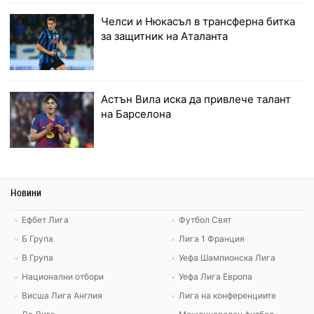
Челси и Нюкасъл в трансферна битка
за защитник на Аталанта
Астън Вила иска да привлече талант
на Барселона
Новини
Ефбет Лига
Футбол Свят
Б Група
Лига 1 Франция
В Група
Уефа Шампионска Лига
Национални отбори
Уефа Лига Европа
Висша Лига Англия
Лига на конференциите