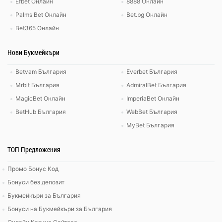
Efbet Онлайн
8888 Онлайн
Palms Bet Онлайн
Bet.bg Онлайн
Bet365 Онлайн
Нови Букмейкъри
Betvam България
Everbet България
Mrbit България
AdmiralBet България
MagicBet Онлайн
ImperiaBet Онлайн
BetHub България
WebBet България
MyBet България
ТОП Предложения
Промо Бонус Код
Бонуси без депозит
Букмейкъри за България
Бонуси на Букмейкъри за България