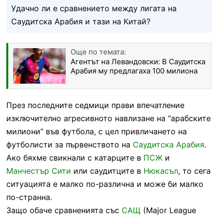
Удачно ли е сравнението между лигата на
Саудитска Арабия и тази на Китай?
Още по темата:
Агентът на Левандовски: В Саудитска
Арабия му предлагаха 100 милиона
През последните седмици прави впечатление
изключително агресивното навлизане на “арабските
милиони” във футбола, с цел привличането на
футболисти за първенството на
Саудитска Арабия
.
Ако бяхме свикнали с катарците в
ПСЖ
и
Манчестър Сити
или саудитците в
Нюкасъл
, то сега
ситуацията е малко по-различна и може би малко
по-странна.
Защо обаче сравненията със
САЩ
(Major League