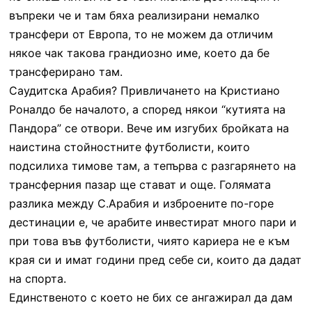
въпреки че и там бяха реализирани немалко
трансфери от Европа, то не можем да отличим
някое чак такова грандиозно име, което да бе
трансферирано там.
Саудитска Арабия? Привличането на Кристиано
Роналдо бе началото, а според някои “кутията на
Пандора” се отвори. Вече им изгубих бройката на
наистина стойностните футболисти, които
подсилиха тимове там, а тепърва с разгарянето на
трансферния пазар ще стават и още. Голямата
разлика между С.Арабия и изброените по-горе
дестинации е, че арабите инвестират много пари и
при това във футболисти, чиято кариера не е към
края си и имат години пред себе си, които да дадат
на спорта.
Единственото с което не бих се ангажирал да дам