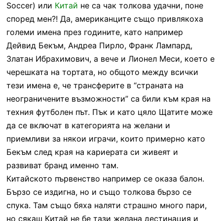
Soccer) или
Китай
не са чак толкова удачни, поне
според мен?! Да, американците също привлякоха
големи имена през годините, като например
Дейвид Бекъм, Андреа Пирло, Франк Лампард,
Златан Ибрахимович, а вече и Лионел Меси, което е
черешката на тортата, но общото между всички
тези имена е, че трансферите в “страната на
неограничените възможности” са били към края на
техния футболен път. Пък и като цяло Щатите може
да се включат в категорията на желани и
приемливи за някои играчи, които примерно като
Бекъм след края на кариерата си живеят и
развиват бранд именно там.
Китайското първенство например се оказа балон.
Бързо се издигна, но и също толкова бързо се
спука. Там също бяха наляти страшно много пари,
но сякаш Китай не бе тази желана дестинация и