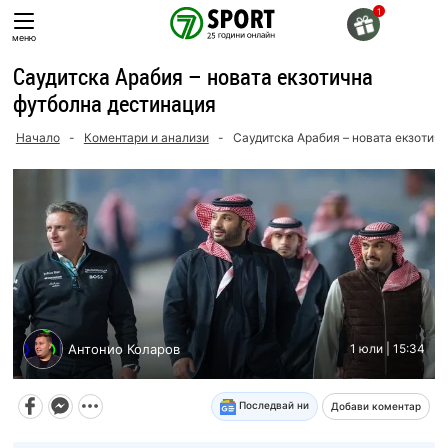
Skip
to
меню
content
Саудитска Арабия – новата екзотична
футболна дестинация
Начало
-
Коментари и анализи
-
Саудитска Арабия – новата екзотич
Антонио Коларов
1 юли | 15:34
Последвай ни
Добави коментар