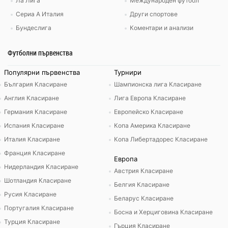
Ла Лига
Международен футбол
Сериа А Италия
Други спортове
Бундеслига
Коментари и анализи
Футболни първенства
Популярни първенства
Турнири
България Класиране
Шампионска лига Класиране
Англия Класиране
Лига Европа Класиране
Германия Класиране
Европейско Класиране
Испания Класиране
Копа Америка Класиране
Италия Класиране
Копа Либертадорес Класиране
Франция Класиране
Европа
Нидерландия Класиране
Австрия Класиране
Шотландия Класиране
Белгия Класиране
Русия Класиране
Беларус Класиране
Португалия Класиране
Босна и Херциговина Класиране
Турция Класиране
Гърция Класиране