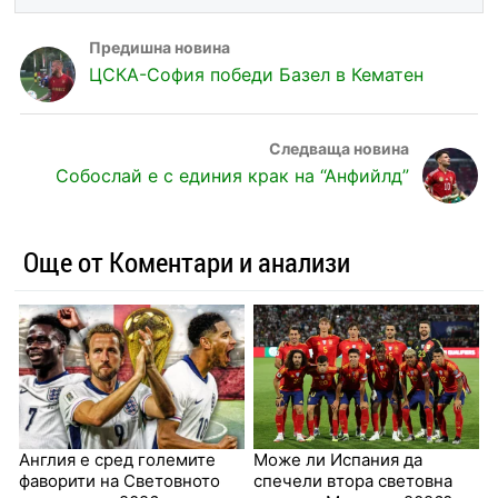
ЦСКА-София победи Базел в Кематен
Собослай е с единия крак на “Анфийлд”
Още от Коментари и анализи
Англия е сред големите
Може ли Испания да
фаворити на Световното
спечели втора световна