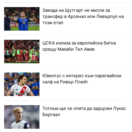
Звезда на Щутгарт не мисли за
трансфер в Арсенал или Ливърпул на
този етап
ЦСКА излиза за европейска битка
срещу Макаби Тел Авив
Ювентус с интерес към парагвайски
халф на Ривър Плейт
Тотнъм ще се опита да задържи Лукас
Бергвал