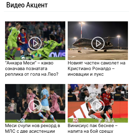
Видео Акцент
“Анкара Меси” – какво
Новият частен самолет на
означава познатата
Кристиано Роналдо –
реплика от гола на Лео?
иновации и лукс
Меси счупи нов рекорд в
Винисиус пак беснее –
МЛС с две асистенции
налита на бой срещу