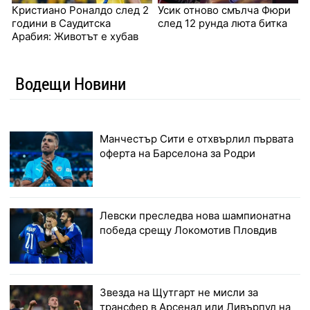
Кристиано Роналдо след 2
Усик отново смълча Фюри
години в Саудитска
след 12 рунда люта битка
Арабия: Животът е хубав
Водещи Новини
Манчестър Сити е отхвърлил първата
оферта на Барселона за Родри
Левски преследва нова шампионатна
победа срещу Локомотив Пловдив
Звезда на Щутгарт не мисли за
трансфер в Арсенал или Ливърпул на