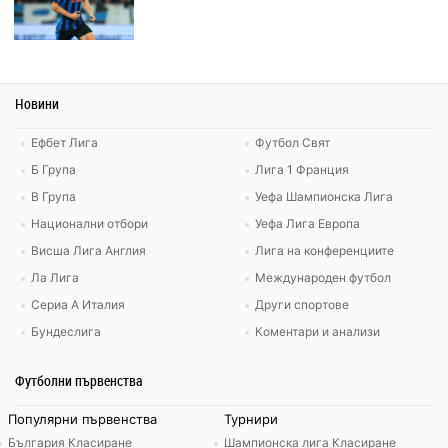
Новини
Ефбет Лига
Футбол Свят
Б Група
Лига 1 Франция
В Група
Уефа Шампионска Лига
Национални отбори
Уефа Лига Европа
Висша Лига Англия
Лига на конференциите
Ла Лига
Международен футбол
Сериа А Италия
Други спортове
Бундеслига
Коментари и анализи
Футболни първенства
Популярни първенства
Турнири
България Класиране
Шампионска лига Класиране