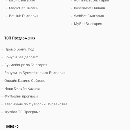
Mrbit България
AdmiralBet България
MagicBet Онлайн
ImperiaBet Онлайн
BetHub България
WebBet България
MyBet България
ТОП Предложения
Промо Бонус Код
Бонуси без депозит
Букмейкъри за България
Бонуси на Букмейкъри за България
Онлайн Казино Сайтове
Нови Онлайн Казина
Футболни прогнози
Класиране по Футболни Първенства
Футбол ТВ Програма
Полезно