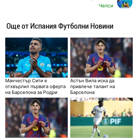
Челси
Още от Испания Футболни Новини
Манчестър Сити е
Астън Вила иска да
отхвърлил първата оферта
привлече талант на
на Барселона за Родри
Барселона