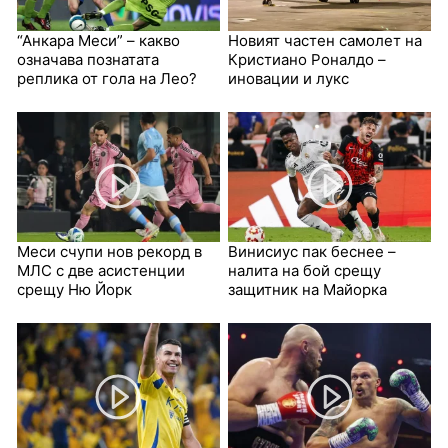
“Анкара Меси” – какво
Новият частен самолет на
означава познатата
Кристиано Роналдо –
реплика от гола на Лео?
иновации и лукс
Меси счупи нов рекорд в
Винисиус пак беснее –
МЛС с две асистенции
налита на бой срещу
срещу Ню Йорк
защитник на Майорка