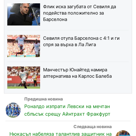
Флик иска загубата от Севиля да
подейства положително за
Барселона
Севиля отупа Барселона с 4:1 и ги
спря за върха в Ла Лига
Манчестър Юнайтед намира
алтернатива на Карлос Балеба
Роналдо изпрати Левски на мечтан
сблъсък срещу Айнтрахт Фракфурт
Нюкасъл набеляза талантлив защитник на