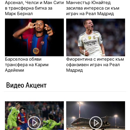
Арсенал, Челси и Ман Сити
Манчестър Юнайтед
в трансферна битка за
засилва интереса си към
Марк Бернал
играч на Реал Мадрид
Барселона обяви
Фиорентина с интерес към
трансфера на Карим
офанзивен играч на Реал
Адейеми
Мадрид
Видео Акцент