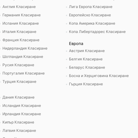
Англия Класиране
Лига Европа Класиране
Германия Класиране
Европейско Класиране
Испания Класиране
Копа Америка Класиране
Италия Класиране
Копа Либертадорес Класиране
Франция Класиране
Европа
Нидерландия Класиране
Австрия Класиране
Шотландия Класиране
Белгия Класиране
Русия Класиране
Беларус Класиране
Португалия Класиране
Босна и Херциговина Класиране
Турция Класиране
Гърция Класиране
Дания Класиране
Исландия Класиране
Ирландия Класиране
Кипър Класиране
Латвия Класиране