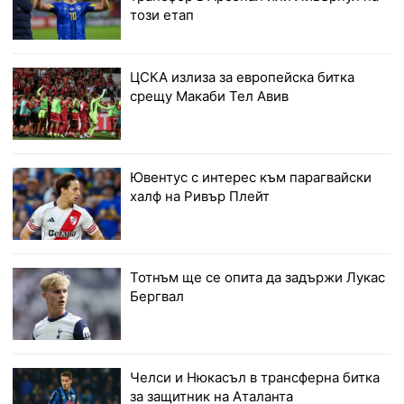
този етап
ЦСКА излиза за европейска битка
срещу Макаби Тел Авив
Ювентус с интерес към парагвайски
халф на Ривър Плейт
Тотнъм ще се опита да задържи Лукас
Бергвал
Челси и Нюкасъл в трансферна битка
за защитник на Аталанта