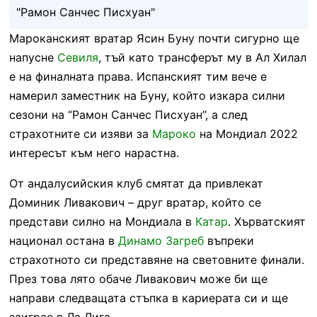
"Рамон Санчес Писхуан"
Мароканският вратар Ясин Буну почти сигурно ще
напусне
Севиля
, тъй като трансферът му в Ал Хилал
е на финалната права. Испанският тим вече е
намерил заместник на Буну, който изкара силни
сезони на “Рамон Санчес Писхуан”, а след
страхотните си изяви за
Мароко
на Мондиал 2022
интересът към него нарастна.
От андалусийския клуб смятат да привлекат
Доминик Ливакович – друг вратар, който се
представи силно на Мондиала в
Катар
. Хърватският
национал остана в
Динамо Загреб
въпреки
страхотното си представяне на световните финали.
През това лято обаче Ливакович може би ще
направи следващата стъпка в кариерата си и ще
заиграе в Ла Лига.