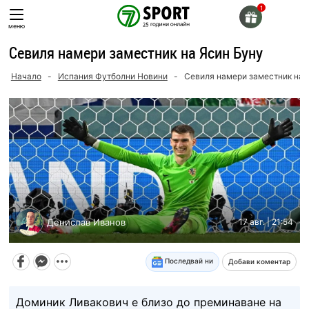
Skip
to
меню
content
Севиля намери заместник на Ясин Буну
Начало
-
Испания Футболни Новини
-
Севиля намери заместник на 
Денислав Иванов
17 авг. | 21:54
Последвай ни
Добави коментар
Доминик Ливакович е близо до преминаване на