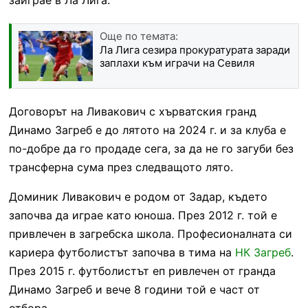
Още по темата:
Ла Лига сезира прокуратурата заради
заплахи към играчи на Севиля
Договорът на Ливакович с хърватския гранд
Динамо Загреб е до лятото на 2024 г. и за клуба е
по-добре да го продаде сега, за да не го загуби без
трансферна сума през следващото лято.
Доминик Ливакович е родом от Задар, където
започва да играе като юноша. През 2012 г. той е
привлечен в загребска школа. Професионалната си
кариера футболистът започва в тима на
НК Загреб
.
През 2015 г. футболистът еп ривлечен от гранда
Динамо Загреб и вече 8 години той е част от
отбора.