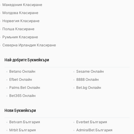
Македония Класиране
Молдова Класиране
Норвегия Класиране
Полша Класиране
Румъния Класиране
Северна Ирландия Класиране
Най-добрите Букмейкъри
Betano Онлайн
Sesame Онлайн
Efbet Онлайн
8888 Онлайн
Palms Bet Онлайн
Bet.bg Онлайн
Bet365 Онлайн
Нови Букмейкъри
Betvam България
Everbet България
Mrbit България
AdmiralBet България