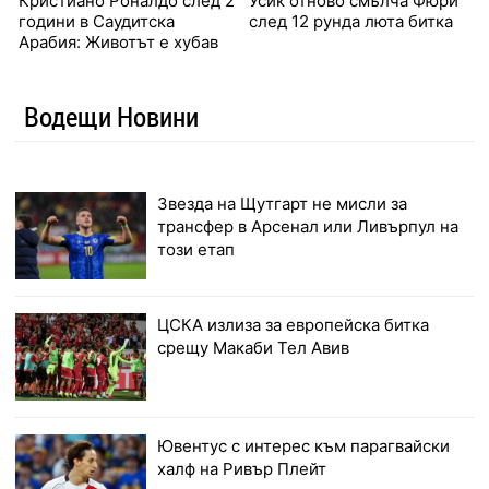
Кристиано Роналдо след 2
Усик отново смълча Фюри
години в Саудитска
след 12 рунда люта битка
Арабия: Животът е хубав
Водещи Новини
Звезда на Щутгарт не мисли за
трансфер в Арсенал или Ливърпул на
този етап
ЦСКА излиза за европейска битка
срещу Макаби Тел Авив
Ювентус с интерес към парагвайски
халф на Ривър Плейт