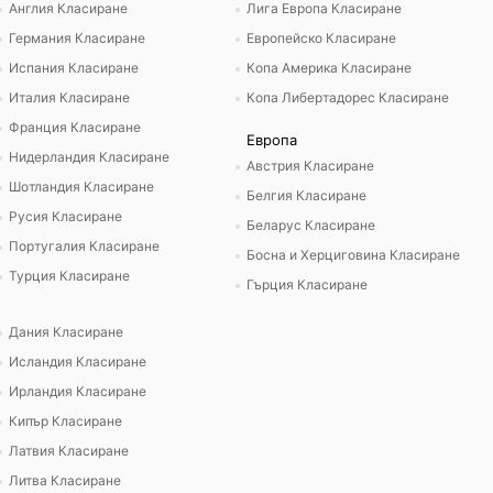
Англия Класиране
Лига Европа Класиране
Германия Класиране
Европейско Класиране
Испания Класиране
Копа Америка Класиране
Италия Класиране
Копа Либертадорес Класиране
Франция Класиране
Европа
Нидерландия Класиране
Австрия Класиране
Шотландия Класиране
Белгия Класиране
Русия Класиране
Беларус Класиране
Португалия Класиране
Босна и Херциговина Класиране
Турция Класиране
Гърция Класиране
Дания Класиране
Исландия Класиране
Ирландия Класиране
Кипър Класиране
Латвия Класиране
Литва Класиране