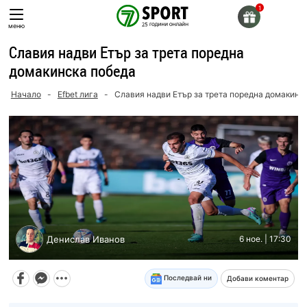
Skip
to
меню
content
Славия надви Етър за трета поредна
домакинска победа
Начало
-
Efbet лига
-
Славия надви Етър за трета поредна домакинс
Денислав Иванов
6 ное. | 17:30
Последвай ни
Добави коментар