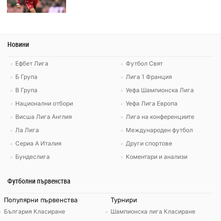
Новини
Ефбет Лига
Футбол Свят
Б Група
Лига 1 Франция
В Група
Уефа Шампионска Лига
Национални отбори
Уефа Лига Европа
Висша Лига Англия
Лига на конференциите
Ла Лига
Международен футбол
Сериа А Италия
Други спортове
Бундеслига
Коментари и анализи
Футболни първенства
Популярни първенства
Турнири
България Класиране
Шампионска лига Класиране