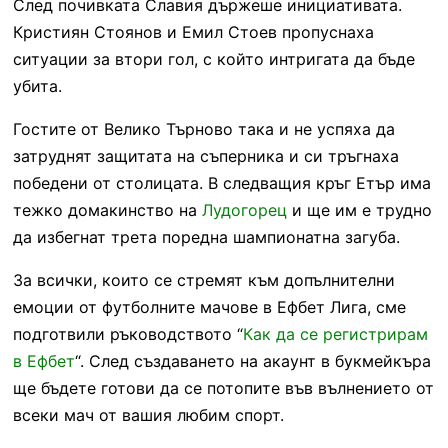
След почивката Славия държеше инициативата.
Кристиян Стоянов и Емил Стоев пропуснаха
ситуации за втори гол, с който интригата да бъде
убита.
Гостите от Велико Търново така и не успяха да
затруднят защитата на съперника и си тръгнаха
победени от столицата. В следващия кръг Етър има
тежко домакинство на
Лудогорец
и ще им е трудно
да избегнат трета поредна шампионатна загуба.
За всички, които се стремят към допълнителни
емоции от футболните мачове в Ефбет Лига, сме
подготвили ръководството “
Как да се регистрирам
в Ефбет
“. След създаването на акаунт в букмейкъра
ще бъдете готови да се потопите във вълнението от
всеки мач от вашия любим спорт.