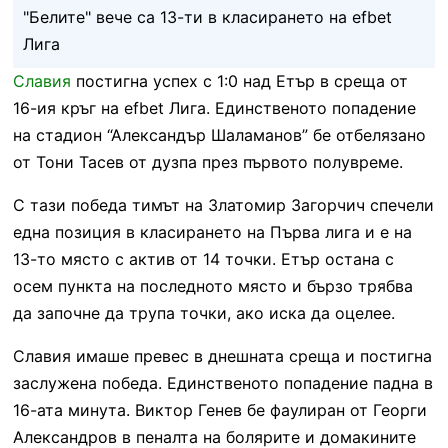
"Белите" вече са 13-ти в класирането на efbet
Лига
Славия
постигна успех с 1:0 над Етър в среща от
16-ия кръг на efbet Лига. Единственото попадение
на стадион “Александър Шаламанов” бе отбелязано
от Тони Тасев от дузпа през първото полувреме.
С тази победа тимът на Златомир Загорчич спечели
една позиция в класирането на Първа лига и е на
13-то място с актив от 14 точки. Етър остана с
осем пункта на последното място и бързо трябва
да започне да трупа точки, ако иска да оцелее.
Славия имаше превес в днешната среща и постигна
заслужена победа. Единственото попадение падна в
16-ата минута. Виктор Генев бе фаулиран от Георги
Александров в пеналта на болярите и домакините