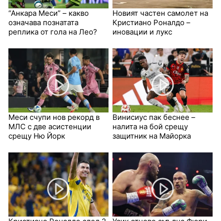
“Анкара Меси” – какво
Новият частен самолет на
означава познатата
Кристиано Роналдо –
реплика от гола на Лео?
иновации и лукс
Меси счупи нов рекорд в
Винисиус пак беснее –
МЛС с две асистенции
налита на бой срещу
срещу Ню Йорк
защитник на Майорка