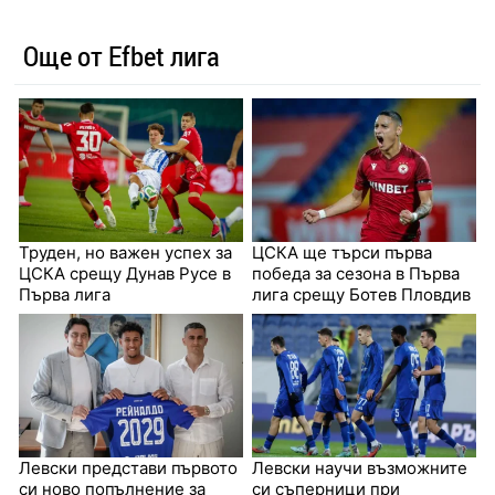
Още от Efbet лига
Труден, но важен успех за
ЦСКА ще търси първа
ЦСКА срещу Дунав Русе в
победа за сезона в Първа
Първа лига
лига срещу Ботев Пловдив
Левски представи първото
Левски научи възможните
си ново попълнение за
си съперници при