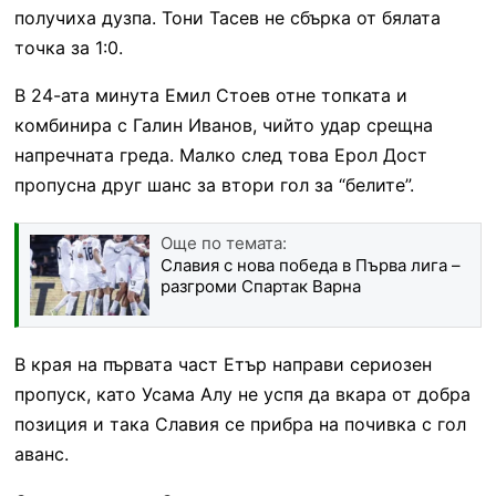
получиха дузпа. Тони Тасев не сбърка от бялата
точка за 1:0.
В 24-ата минута Емил Стоев отне топката и
комбинира с Галин Иванов, чийто удар срещна
напречната греда. Малко след това Ерол Дост
пропусна друг шанс за втори гол за “белите”.
Още по темата:
Славия с нова победа в Първа лига –
разгроми Спартак Варна
В края на първата част Етър направи сериозен
пропуск, като Усама Алу не успя да вкара от добра
позиция и така Славия се прибра на почивка с гол
аванс.