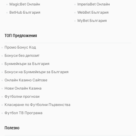
MagicBet Онлайн
ImperiaBet Онлайн
BetHub България
WebBet България
MyBet България
ТОП Предложения
Промо Бонус Код
Бонуси без депозит
Букмейкъри за България
Бонуси на Букмейкъри за България
Онлайн Казино Сайтове
Нови Онлайн Казина
Футболни прогнози
Класиране по Футболни Първенства
Футбол ТВ Програма
Полезно