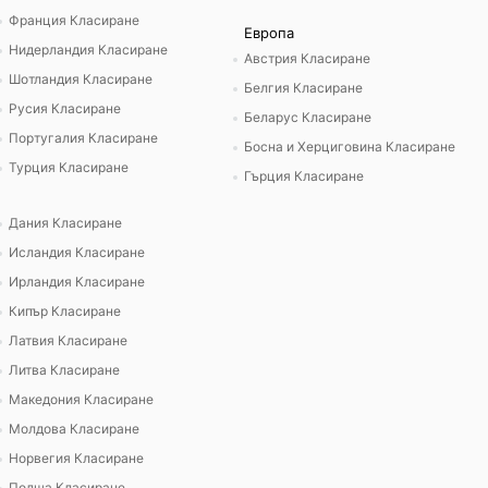
Франция Класиране
Европа
Нидерландия Класиране
Австрия Класиране
Шотландия Класиране
Белгия Класиране
Русия Класиране
Беларус Класиране
Португалия Класиране
Босна и Херциговина Класиране
Турция Класиране
Гърция Класиране
Дания Класиране
Исландия Класиране
Ирландия Класиране
Кипър Класиране
Латвия Класиране
Литва Класиране
Македония Класиране
Молдова Класиране
Норвегия Класиране
Полша Класиране