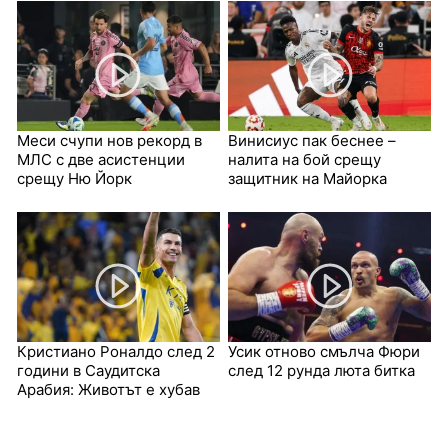
Меси счупи нов рекорд в
Винисиус пак беснее –
МЛС с две асистенции
налита на бой срещу
срещу Ню Йорк
защитник на Майорка
Кристиано Роналдо след 2
Усик отново смълча Фюри
години в Саудитска
след 12 рунда люта битка
Арабия: Животът е хубав