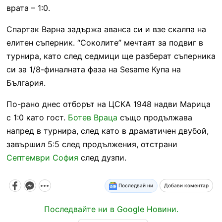
врата – 1:0.
Спартак Варна задържа аванса си и взе скалпа на
елитен съперник. “Соколите” мечтаят за подвиг в
турнира, като след седмици ще разберат съперника
си за 1/8-финалната фаза на Sesame Купа на
България.
По-рано днес отборът на ЦСКА 1948 надви Марица
с 1:0 като гост.
Ботев Враца
също продължава
напред в турнира, след като в драматичен двубой,
завършил 5:5 след продължения, отстрани
Септември София
след дузпи.
Последвай ни
Добави коментар
Последвайте ни в Google Новини.