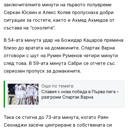
заключителните минути на първото полувреме
Серкан Юсеин и Алекс Колев пропуснаха добри
ситуации за гостите, както и Ахмед Ахмедов от
състава на “соколите”.
В 54-ата минута удар на Божидар Кацаров премина
близо до вратата на домакините. Спартак Варна
отговори с шут на Румен Руменов четири минути
след това. В 59-ата минута Сабри се отчете със
сериозен пропуск за домакините.
Още по темата:
Славия с нова победа в Първа лига –
разгроми Спартак Варна
Така се стигна до 73-ата минута, когато Раян
Сехнаджи засече центриране в собствената си