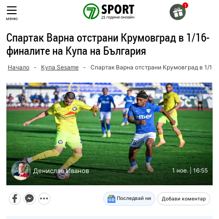
Skip
to
меню
content
Спартак Варна отстрани Крумовград в 1/16-
финалите на Купа на България
Начало
-
Купа Sesame
-
Спартак Варна отстрани Крумовград в 1/16
Денислав Иванов
1 ное. | 16:55
Последвай ни
Добави коментар