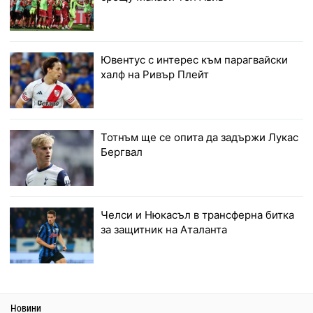
Ювентус с интерес към парагвайски
халф на Ривър Плейт
Тотнъм ще се опита да задържи Лукас
Бергвал
Челси и Нюкасъл в трансферна битка
за защитник на Аталанта
Новини