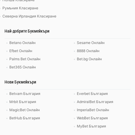
Румъния Класиране
Северна Ирландия Класиране
Най-добрите Букмейкъри
Betano Онлайн
Sesame Онлайн
Efbet Онлайн
8888 Онлайн
Palms Bet Онлайн
Bet.bg Онлайн
Bet365 Онлайн
Нови Букмейкъри
Betvam България
Everbet България
Mrbit България
AdmiralBet България
MagicBet Онлайн
ImperiaBet Онлайн
BetHub България
WebBet България
MyBet България