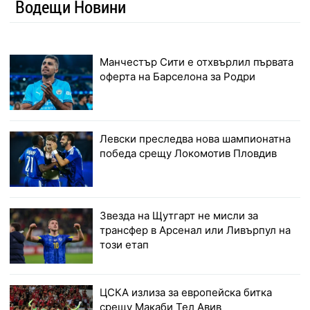
Водещи Новини
Манчестър Сити е отхвърлил първата
оферта на Барселона за Родри
Левски преследва нова шампионатна
победа срещу Локомотив Пловдив
Звезда на Щутгарт не мисли за
трансфер в Арсенал или Ливърпул на
този етап
ЦСКА излиза за европейска битка
срещу Макаби Тел Авив