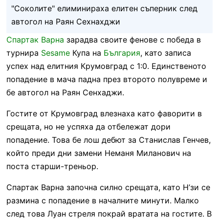
"Соколите" елиминираха елитен съперник след
автогол на Раян Сехнахджи
Спартак Варна
зарадва своите фенове с победа в
турнирa
Sesame
Купа на
България
, като записа
успех над елитния Крумовград с 1:0. Единственото
попадение в мача падна през второто полувреме и
бе автогол на Раян Сенхаджи.
Гостите от Крумовград влезнаха като фаворити в
срещата, но не успяха да отбележат дори
попадение. Това бе лош дебют за Станислав Генчев,
който преди дни замени Неманя Миланович на
поста старши-треньор.
Спартак Варна започна силно срещата, като Н’зи се
размина с попадение в началните минути. Малко
след това Луан стреля покрай вратата на гостите. В