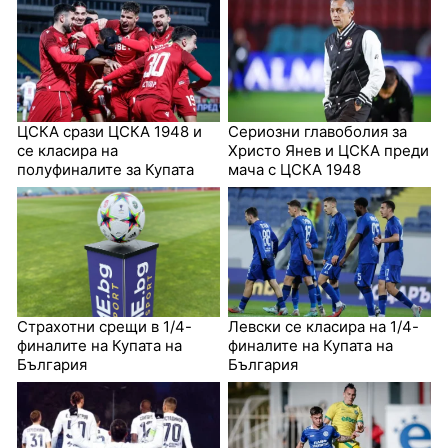
ЦСКА срази ЦСКА 1948 и
Сериозни главоболия за
се класира на
Христо Янев и ЦСКА преди
полуфиналите за Купата
мача с ЦСКА 1948
Страхотни срещи в 1/4-
Левски се класира на 1/4-
финалите на Купата на
финалите на Купата на
България
България