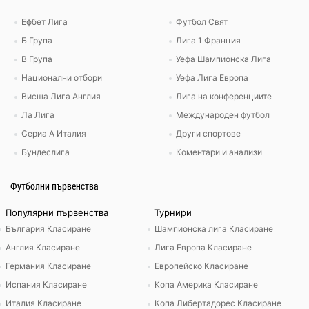
Ефбет Лига
Футбол Свят
Б Група
Лига 1 Франция
В Група
Уефа Шампионска Лига
Национални отбори
Уефа Лига Европа
Висша Лига Англия
Лига на конференциите
Ла Лига
Международен футбол
Сериа А Италия
Други спортове
Бундеслига
Коментари и анализи
Футболни първенства
Популярни първенства
Турнири
България Класиране
Шампионска лига Класиране
Англия Класиране
Лига Европа Класиране
Германия Класиране
Европейско Класиране
Испания Класиране
Копа Америка Класиране
Италия Класиране
Копа Либертадорес Класиране