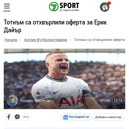
Skip
to
меню
content
Тотнъм са отхвърлили оферта за Ерик
Дайър
Начало
-
Англия Футболни Новини
-
Тотнъм са отхвърлили оферта з
Йордан Киряков
31 авг. | 15:14
Последвай ни
Добави коментар