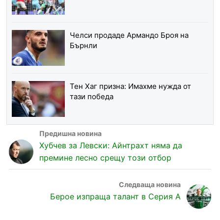
Челси продаде Армандо Броя на
Бърнли
Тен Хаг призна: Имахме нужда от
тази победа
Хубчев за Левски: Айнтрахт няма да
премине лесно срещу този отбор
Берое изпраща талант в Серия А