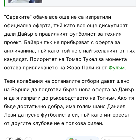
“Свраките” обаче все още не са изпратили
официална оферта, тъй като все още дискутират
дали Дайър е правилният футболист за техния
проект. Байерн пък не прибързват с оферта за
англичанина, тъй като той не е най-желаният от тях
кандидат. Приоритет на Томас Тухел за момента
остава привличането на Жоао Палиня от
Фулъм
.
Тези колебания на останалите отбори дават шанс
на Бърнли да подготви бързо нова оферта за Дайър
и да я изпрати до ръководството на Тотнъм. Ако тя
бъде достатъчно добра, има голям шанс Даниел
Леви да пусне футболиста си, тъй като интересът
от другите клубове не е толкова силен.