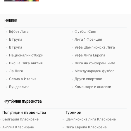
Новини
Ефбет Лига
Футбол Свят
Б Група
Лига 1 Франция
В Група
Уефа Шампионска Лига
Национални отбори
Уефа Лига Европа
Висша Лига Англия
Лига на конференциите
Ла Лига
Международен футбол
Сериа А Италия
Други спортове
Бундеслига
Коментари и анализи
Футболни първенства
Популярни първенства
Турнири
България Класиране
Шампионска лига Класиране
Англия Класиране
Лига Европа Класиране