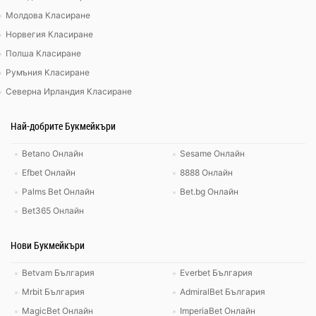
Молдова Класиране
Норвегия Класиране
Полша Класиране
Румъния Класиране
Северна Ирландия Класиране
Най-добрите Букмейкъри
Betano Онлайн
Sesame Онлайн
Efbet Онлайн
8888 Онлайн
Palms Bet Онлайн
Bet.bg Онлайн
Bet365 Онлайн
Нови Букмейкъри
Betvam България
Everbet България
Mrbit България
AdmiralBet България
MagicBet Онлайн
ImperiaBet Онлайн