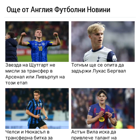
Още от Англия Футболни Новини
Звезда на Щутгарт не
Тотнъм ще се опита да
мисли за трансфер в
задържи Лукас Бергвал
Арсенал или Ливърпул на
този етап
Челси и Нюкасъл в
Астън Вила иска да
трансферна битка за
привлече талант на