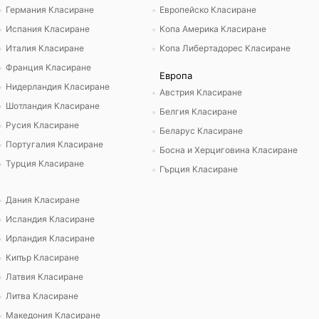
Германия Класиране
Европейско Класиране
Испания Класиране
Копа Америка Класиране
Италия Класиране
Копа Либертадорес Класиране
Франция Класиране
Европа
Нидерландия Класиране
Австрия Класиране
Шотландия Класиране
Белгия Класиране
Русия Класиране
Беларус Класиране
Португалия Класиране
Босна и Херциговина Класиране
Турция Класиране
Гърция Класиране
Дания Класиране
Исландия Класиране
Ирландия Класиране
Кипър Класиране
Латвия Класиране
Литва Класиране
Македония Класиране