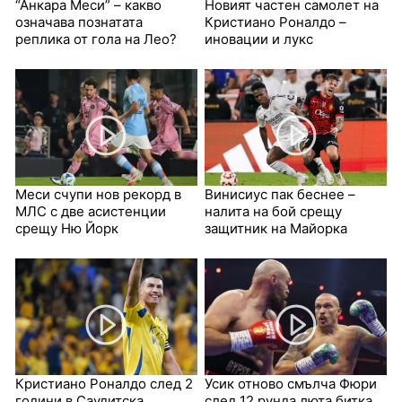
“Анкара Меси” – какво
Новият частен самолет на
означава познатата
Кристиано Роналдо –
реплика от гола на Лео?
иновации и лукс
Меси счупи нов рекорд в
Винисиус пак беснее –
МЛС с две асистенции
налита на бой срещу
срещу Ню Йорк
защитник на Майорка
Кристиано Роналдо след 2
Усик отново смълча Фюри
години в Саудитска
след 12 рунда люта битка