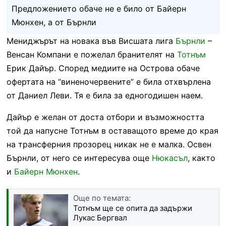
Предложението обаче не е било от Байерн
Мюнхен, а от Бърнли
Мениджърът на новака във Висшата лига
Бърнли
–
Венсан Компани е пожелал бранителят на
Тотнъм
Ерик Дайър. Според медиите на Острова обаче
офертата на “виненочервените” е била отхвърлена
от Даниел Леви. Тя е била за едногодишен наем.
Дайър е желан от доста отбори и възможността
той да напусне Тотнъм в оставащото време до края
на трансферния прозорец никак не е малка. Освен
Бърнли, от него се интересува още
Нюкасъл
, както
и
Байерн Мюнхен
.
Още по темата:
Тотнъм ще се опита да задържи
Лукас Бергвал