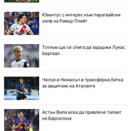
Ювентус с интерес към парагвайски
халф на Ривър Плейт
Тотнъм ще се опита да задържи Лукас
Бергвал
Челси и Нюкасъл в трансферна битка
за защитник на Аталанта
Астън Вила иска да привлече талант
на Барселона