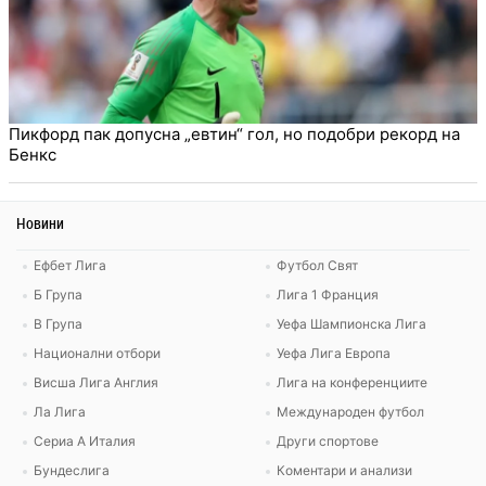
Пикфорд пак допусна „евтин“ гол, но подобри рекорд на
Бенкс
Новини
Ефбет Лига
Футбол Свят
Б Група
Лига 1 Франция
В Група
Уефа Шампионска Лига
Национални отбори
Уефа Лига Европа
Висша Лига Англия
Лига на конференциите
Ла Лига
Международен футбол
Сериа А Италия
Други спортове
Бундеслига
Коментари и анализи