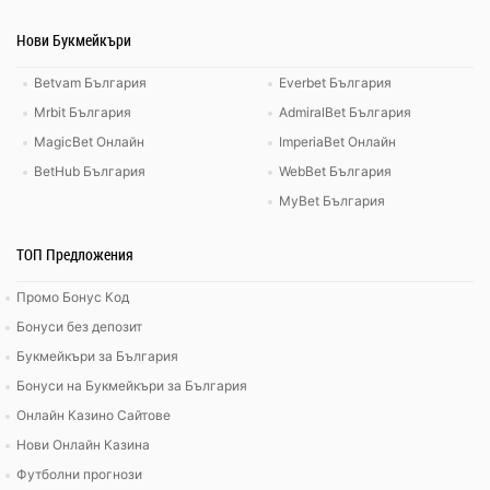
Нови Букмейкъри
Betvam България
Everbet България
Mrbit България
AdmiralBet България
MagicBet Онлайн
ImperiaBet Онлайн
BetHub България
WebBet България
MyBet България
ТОП Предложения
Промо Бонус Код
Бонуси без депозит
Букмейкъри за България
Бонуси на Букмейкъри за България
Онлайн Казино Сайтове
Нови Онлайн Казина
Футболни прогнози