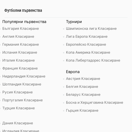
Футболни първенства
Популярни първенства
Турнири
България Класиране
Шампионска лига Класиране
Англия Класиране
Лига Европа Класиране
Германия Класиране
Европейско Класиране
Испания Класиране
Копа Америка Класиране
Италия Класиране
Копа Либертадорес Класиране
Франция Класиране
Европа
Нидерландия Класиране
Австрия Класиране
Шотландия Класиране
Белгия Класиране
Русия Класиране
Беларус Класиране
Португалия Класиране
Босна и Херциговина Класиране
Турция Класиране
Гърция Класиране
Дания Класиране
Исландия Класиране