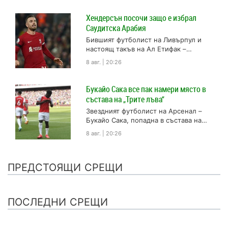
Хендерсън посочи защо е избрал
Саудитска Арабия
Бившият футболист на Ливърпул и
настоящ такъв на Ал Етифак –
Джордан Хендерсън, разкри защо е
8 авг. | 20:26
избрал да акостира в...
Букайо Сака все пак намери място в
състава на „Трите лъва“
Звездният футболист на Арсенал –
Букайо Сака, попадна в състава на
селекционера на Англия Гарет
8 авг. | 20:26
Саутгейт за международните мачове
през...
ПРЕДСТОЯЩИ СРЕЩИ
ПОСЛЕДНИ СРЕЩИ