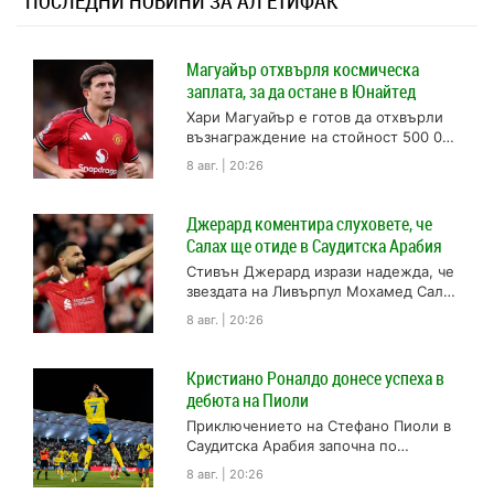
ПОСЛЕДНИ НОВИНИ ЗА АЛ ЕТИФАК
Магуайър отхвърля космическа
заплата, за да остане в Юнайтед
Хари Магуайър е готов да отхвърли
възнаграждение на стойност 500 000
паунда на седмица от Саудитска
8 авг. | 20:26
Арабия, за да остане играч...
Джерард коментира слуховете, че
Салах ще отиде в Саудитска Арабия
Стивън Джерард изрази надежда, че
звездата на Ливърпул Мохамед Салах
ще пренебрегне офертите от
8 авг. | 20:26
Саудитска Арабия и ще остане в...
Кристиано Роналдо донесе успеха в
дебюта на Пиоли
Приключението на Стефано Пиоли в
Саудитска Арабия започна по
възможно най-добрия начин. В
8 авг. | 20:26
първия му мач начело на Ал Насър...