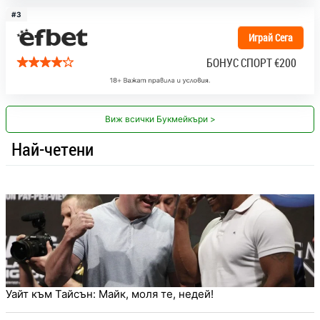
#3
Играй Сега
БОНУС СПОРТ
€200
Виж всички Букмейкъри >
Най-четени
Уайт към Тайсън: Майк, моля те, недей!