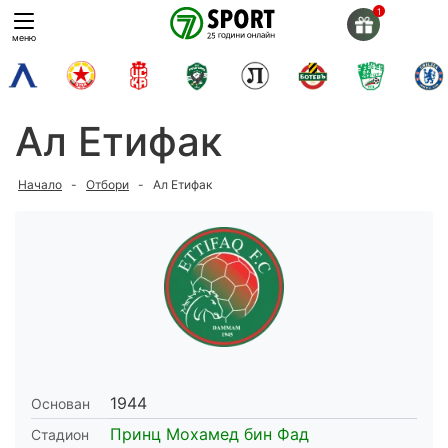
Skip
to
меню
content
Ал Етифак
Начало
-
Отбори
-
Ал Етифак
1944
Основан
Принц Мохамед бин Фад
Стадион