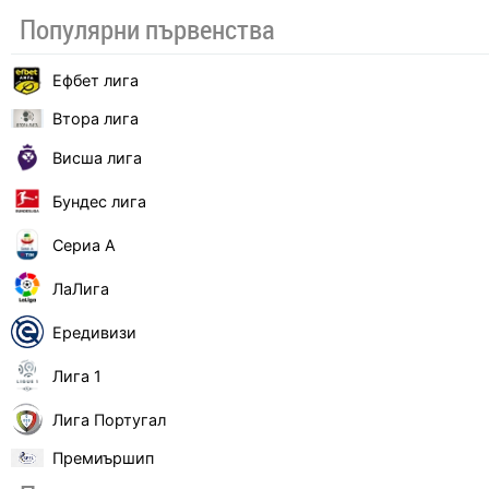
Популярни първенства
Ефбет лига
Втора лига
Висша лига
Бундес лига
Сериа А
ЛаЛига
Ередивизи
Лига 1
Лига Португал
Премиършип