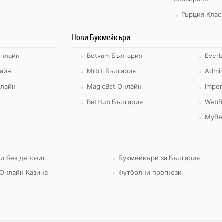
Гърция Клас
Нови Букмейкъри
Онлайн
Betvam България
Ever
айн
Mrbit България
Admir
нлайн
MagicBet Онлайн
Imper
BetHub България
WebB
MyBe
и без депозит
Букмейкъри за България
Онлайн Казина
Футболни прогнози