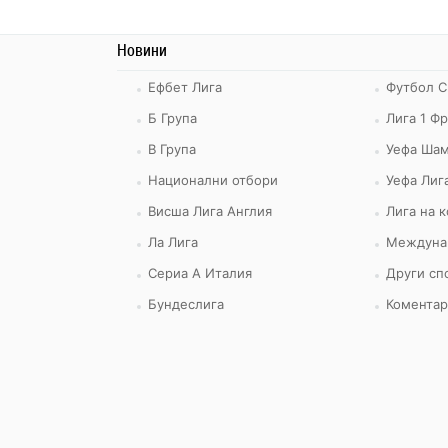
Новини
Ефбет Лига
Футбол С
Б Група
Лига 1 Ф
В Група
Уефа Шам
Национални отбори
Уефа Лиг
Висша Лига Англия
Лига на 
Ла Лига
Междуна
Сериа А Италия
Други сп
Бундеслига
Коментар