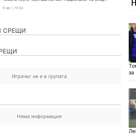
Н
премина задължителните медицински тестове по-
8 авг. | 10:02
рано...
И СРЕЩИ
РЕЩИ
То
за
Играчът не е в групата
Няма информация
Ле