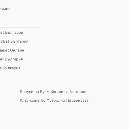
иране
bet България
alBet България
iaBet Онлайн
et България
t България
Бонуси на Букмейкъри за България
Класиране по Футболни Първенства