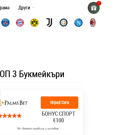
грама
Други
ОП 3 Букмейкъри
Играй Сега
БОНУС СПОРТ
€100