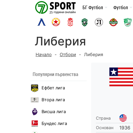
Skip
БГ Футбол
Футбол
to
content
Либерия
Начало
-
Отбори
-
Либерия
Популярни първенства
Ефбет лига
Втора лига
Висша лига
Страна
Бундес лига
1936
Основан