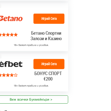
Играй Сега
Бетано Спортни
Залози и Казино
Играй Сега
БОНУС СПОРТ
€200
Виж всички Букмейкъри >