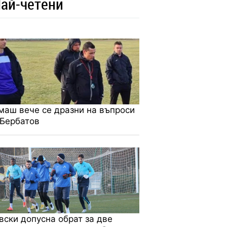
ай-четени
маш вече се дразни на въпроси
 Бербатов
вски допусна обрат за две