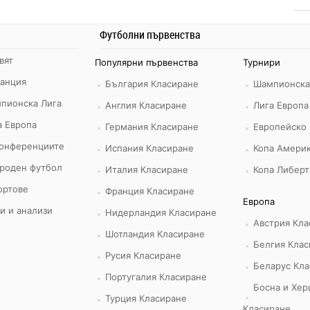
Футболни първенства
вят
Популярни първенства
Турнири
ранция
България Класиране
Шампионска
пионска Лига
Англия Класиране
Лига Европа
а Европа
Германия Класиране
Европейско
конференциите
Испания Класиране
Копа Америк
роден футбол
Италия Класиране
Копа Либерт
ортове
Франция Класиране
Европа
и и анализи
Нидерландия Класиране
Австрия Кла
Шотландия Класиране
Белгия Клас
Русия Класиране
Беларус Кла
Португалия Класиране
Босна и Хер
Турция Класиране
Класиране