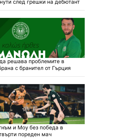
нути след грешки на дебютант
да решава проблемите в
брана с бранител от Гърция
тнъм и Моу без победа в
твърти пореден мач