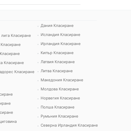
Дания Класиране
Исландия Класиране
 лига Класиране
Ирландия Класиране
 Класиране
Кипър Класиране
 Класиране
Латвия Класиране
а Класиране
Литва Класиране
адорес Класиране
Македония Класиране
Молдова Класиране
сиране
Норвегия Класиране
иране
Полша Класиране
сиране
Румъния Класиране
циговина
Северна Ирландия Класиране