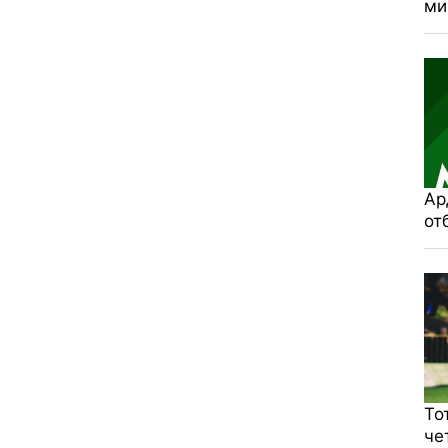
ми
Ар
от
То
че