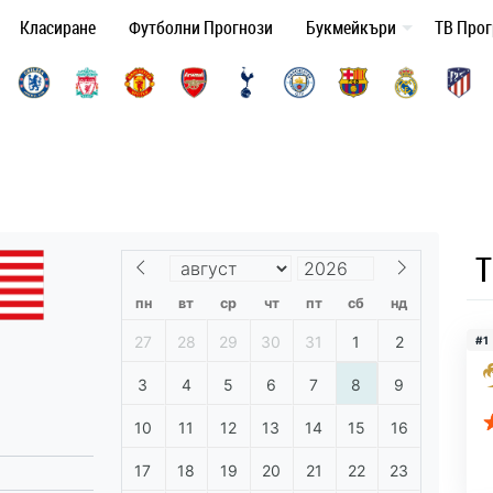
Класиране
Футболни Прогнози
Букмейкъри
ТВ Про
Т
пн
вт
ср
чт
пт
сб
нд
27
28
29
30
31
1
2
#1
3
4
5
6
7
8
9
10
11
12
13
14
15
16
17
18
19
20
21
22
23