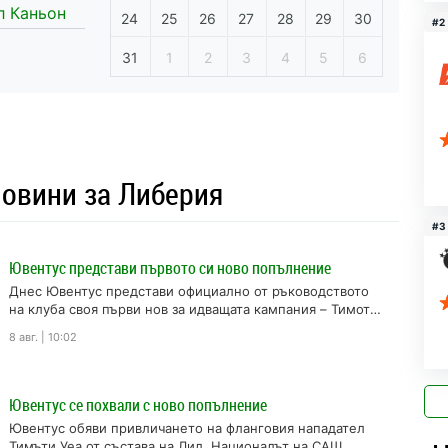
л Каньон
24
25
26
27
28
29
30
#2
31
1
2
3
4
5
6
овини за Либерия
#3
Ювентус представи първото си ново попълнение
Днес Ювентус представи официално от ръководството
на клуба своя първи нов за идващата кампания – Тимоти
Уеа. Синът на една...
8 авг. | 10:02
Ювентус се похвали с ново попълнение
Ювентус обяви привличането на фланговия нападател
Тимъти Уеа от състава на Лил. Националът на САЩ