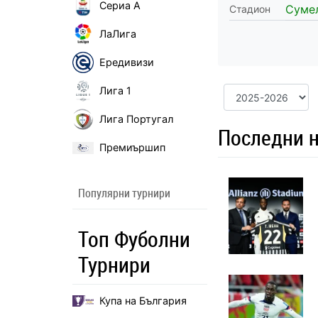
Сериа А
Суме
Стадион
ЛаЛига
Ередивизи
Лига 1
Лига Португал
Последни н
Премиършип
Популярни турнири
Топ Фуболни
Турнири
Купа на България