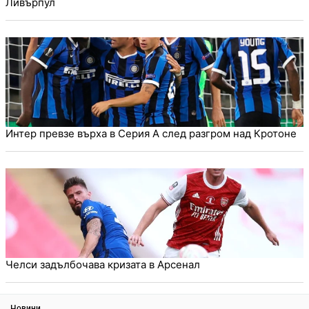
Ливърпул
Интер превзе върха в Серия А след разгром над Кротоне
Челси задълбочава кризата в Арсенал
Новини