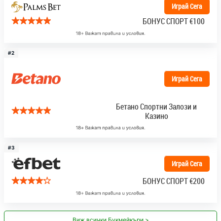
Играй Сега
БОНУС СПОРТ
€100
#2
Играй Сега
Бетано Спортни Залози и
Казино
#3
Играй Сега
БОНУС СПОРТ
€200
Виж всички Букмейкъри >