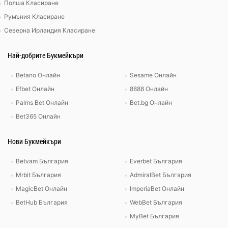
Полша Класиране
Румъния Класиране
Северна Ирландия Класиране
Най-добрите Букмейкъри
Betano Онлайн
Sesame Онлайн
Efbet Онлайн
8888 Онлайн
Palms Bet Онлайн
Bet.bg Онлайн
Bet365 Онлайн
Нови Букмейкъри
Betvam България
Everbet България
Mrbit България
AdmiralBet България
MagicBet Онлайн
ImperiaBet Онлайн
BetHub България
WebBet България
MyBet България