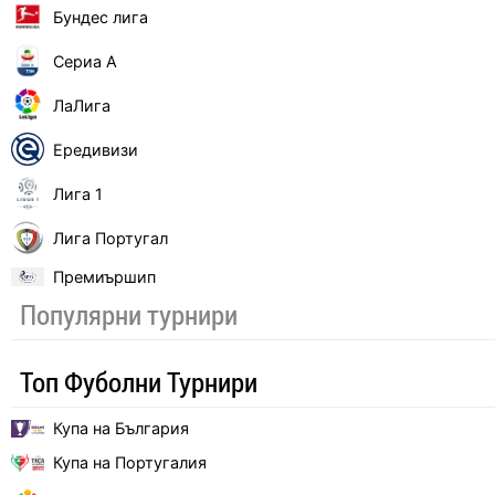
Бундес лига
Сериа А
ЛаЛига
Ередивизи
Лига 1
Лига Португал
Премиършип
Популярни турнири
Топ Фуболни Турнири
Купа на България
Купа на Португалия