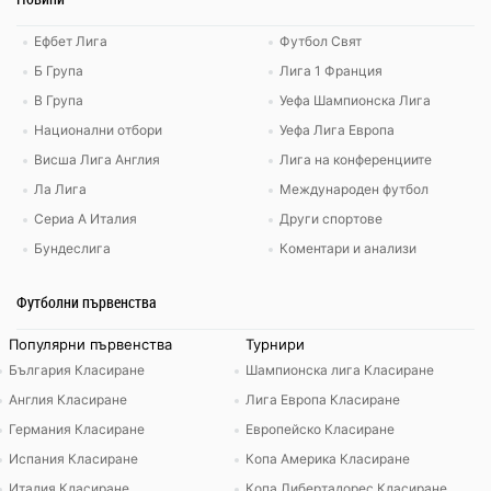
Ефбет Лига
Футбол Свят
Б Група
Лига 1 Франция
В Група
Уефа Шампионска Лига
Национални отбори
Уефа Лига Европа
Висша Лига Англия
Лига на конференциите
Ла Лига
Международен футбол
Сериа А Италия
Други спортове
Бундеслига
Коментари и анализи
Футболни първенства
Популярни първенства
Турнири
България Класиране
Шампионска лига Класиране
Англия Класиране
Лига Европа Класиране
Германия Класиране
Европейско Класиране
Испания Класиране
Копа Америка Класиране
Италия Класиране
Копа Либертадорес Класиране