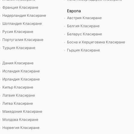
Франция Класиране
Европа
Нидерландия Класиране
Австрия Класиране
Шотландия Класиране
Белгия Класиране
Русия Класиране
Беларус Класиране
Португалия Класиране
Босна и Херциговина Класиране
Турция Класиране
Гърция Класиране
Дания Класиране
Исландия Класиране
Ирландия Класиране
Кипър Класиране
Латвия Класиране
Литва Класиране
Македония Класиране
Молдова Класиране
Норвегия Класиране