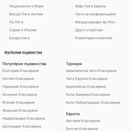
Национални отбори
Уефа Лига Европа
Висша Лига Англия
Лига на конференциите
Ла Лига
Международен футбол
Сериа А Италия
Други спортове
Бундеслига
Коментари и анализи
Футболни първенства
Популярни първенства
Турнири
България Класиране
Шампионска лига Класиране
Англия Класиране
Лига Европа Класиране
Германия Класиране
Европейско Класиране
Испания Класиране
Копа Америка Класиране
Италия Класиране
Копа Либертадорес Класиране
Франция Класиране
Европа
Нидерландия Класиране
Австрия Класиране
Шотландия Класиране
Белгия Класиране