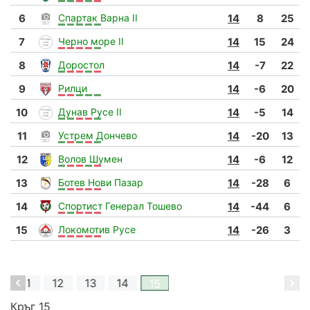
6
Спартак Варна II
14
8
25
7
Черно море II
14
15
24
8
Доростол
14
-7
22
9
Рилци
14
-6
20
10
Дунав Русе II
14
-5
14
11
Устрем Дончево
14
-20
13
12
Волов Шумен
14
-6
12
13
Ботев Нови Пазар
14
-28
6
14
Спортист Генерал Тошево
14
-44
6
15
Локомотив Русе
14
-26
3
11
12
13
14
15
Кръг 15