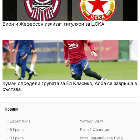
Вион и Жеферсон излизат титуляри за ЦСКА
Куман определи групата за Ел Класико, Алба се завръща в
състава
Новини
Ефбет Лига
Футбол Свят
Б Група
Лига 1 Франция
В Група
Уефа Шампионска Лига