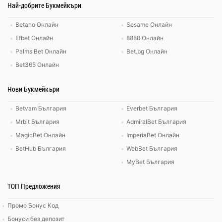
Най-добрите Букмейкъри
Betano Онлайн
Sesame Онлайн
Efbet Онлайн
8888 Онлайн
Palms Bet Онлайн
Bet.bg Онлайн
Bet365 Онлайн
Нови Букмейкъри
Betvam България
Everbet България
Mrbit България
AdmiralBet България
MagicBet Онлайн
ImperiaBet Онлайн
BetHub България
WebBet България
MyBet България
ТОП Предложения
Промо Бонус Код
Бонуси без депозит