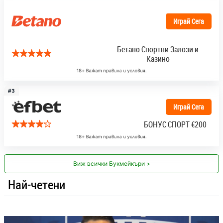
Играй Сега
Бетано Спортни Залози и
Казино
#3
Играй Сега
БОНУС СПОРТ
€200
Виж всички Букмейкъри >
Най-четени