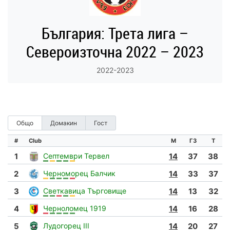
България: Трета лига –
Североизточна 2022 – 2023
2022-2023
Общо
Домакин
Гост
#
Club
М
ГЗ
Т
1
Септември Тервел
14
37
38
2
Черноморец Балчик
14
33
37
3
Светкавица Търговище
14
13
32
4
Черноломец 1919
14
16
28
5
Лудогорец III
14
20
27