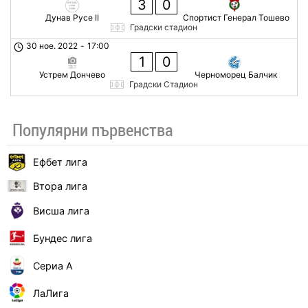
3
0
Дунав Русе II
Спортист Генерал Тошево
Градски стадион
30 ное. 2022
-
17:00
1
0
Устрем Дончево
Черноморец Балчик
Градски Стадион
Популярни първенства
Ефбет лига
Втора лига
Висша лига
Бундес лига
Сериа А
ЛаЛига