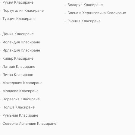
Русия Класиране
Беларус Класиране
Португалия Класиране
Босна и Херциговина Класиране
Турция Класиране
Гърция Класиране
Дания Класиране
Исландия Класиране
Ирландия Класиране
Кипър Класиране
Латвия Класиране
Литва Класиране
Македония Класиране
Молдова Класиране
Норвегия Класиране
Полша Класиране
Румъния Класиране
Северна Ирландия Класиране