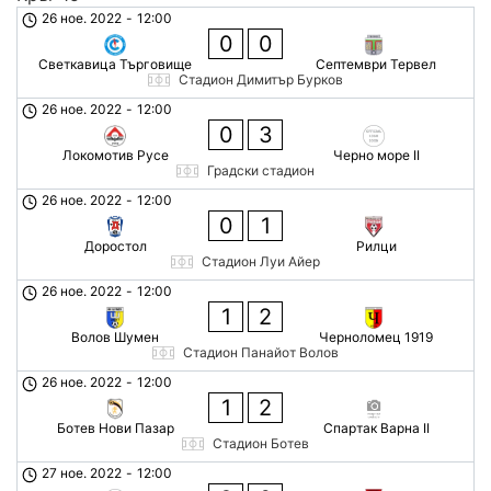
26 ное. 2022
-
12:00
0
0
Светкавица Търговище
Септември Тервел
Стадион Димитър Бурков
26 ное. 2022
-
12:00
0
3
Локомотив Русе
Черно море II
Градски стадион
26 ное. 2022
-
12:00
0
1
Доростол
Рилци
Стадион Луи Айер
26 ное. 2022
-
12:00
1
2
Волов Шумен
Черноломец 1919
Стадион Панайот Волов
26 ное. 2022
-
12:00
1
2
Ботев Нови Пазар
Спартак Варна II
Стадион Ботев
27 ное. 2022
-
12:00