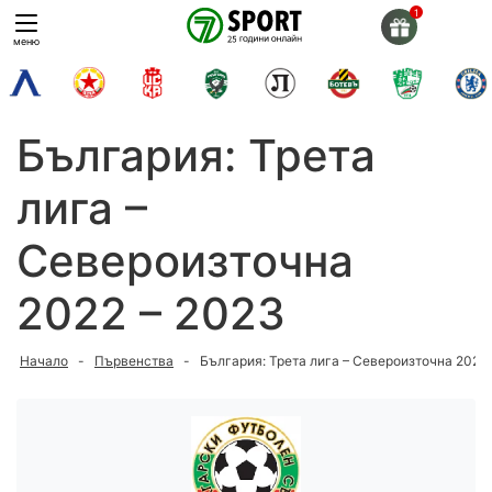
Skip
to
меню
content
България: Трета
лига –
Североизточна
2022 – 2023
Начало
-
Първенства
-
България: Трета лига – Североизточна 2022 