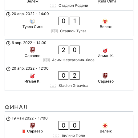
Вележ
Тузла Сити
Стадион Родени
20 апр. 2022
-
14:00
0
1
Тузла Сити
Вележ
Стадион Тулза
6 апр. 2022
-
14:00
2
0
Сараево
Игман К.
Асим Ферхатович-Хасе
20 апр. 2022
-
12:00
0
2
Игман К.
Сараево
Stadion Grbavica
ФИНАЛ
19 май 2022
-
17:00
0
0
Сараево
Вележ
Билино Поле