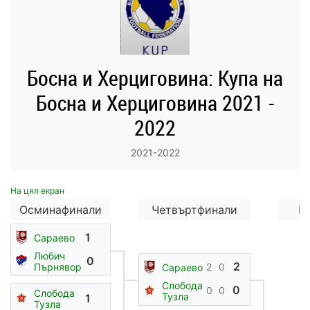
Босна и Херциговина: Купа на
Босна и Херциговина 2021 -
2022
2021-2022
На цял екран
Осминафинали
Четвъртфинали
П
1
Сараево
Любич
0
2
Пърнявор
2
0
Сараево
Слобода
0
0
0
Слобода
Тузла
1
Тузла