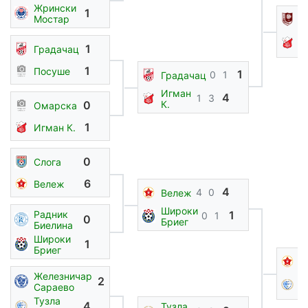
Жрински
1
Мостар
С
И
1
К
Градачац
1
Посуше
1
0
1
Градачац
Игман
4
1
3
0
К.
Омарска
1
Игман К.
0
Слога
6
Вележ
4
4
0
Вележ
Широки
Радник
1
0
1
0
Бриег
Биелина
Широки
1
Бриег
В
Железничар
Т
2
Сараево
С
Тузла
4
Тузла