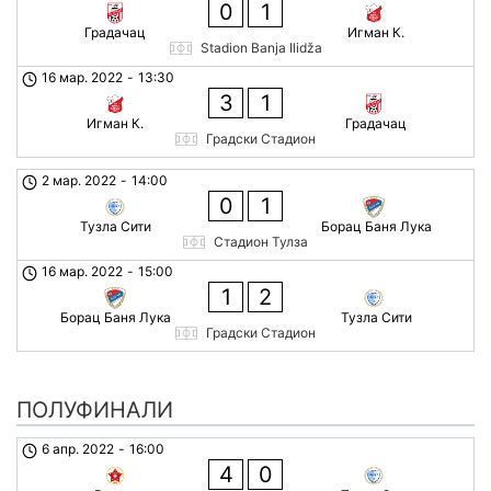
0
1
Градачац
Игман К.
Stadion Banja Ilidža
16 мар. 2022
-
13:30
3
1
Игман К.
Градачац
Градски Стадион
2 мар. 2022
-
14:00
0
1
Тузла Сити
Борац Баня Лука
Стадион Тулза
16 мар. 2022
-
15:00
1
2
Борац Баня Лука
Тузла Сити
Градски Стадион
ПОЛУФИНАЛИ
6 апр. 2022
-
16:00
4
0