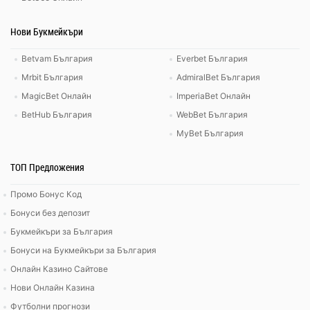
Нови Букмейкъри
Betvam България
Everbet България
Mrbit България
AdmiralBet България
MagicBet Онлайн
ImperiaBet Онлайн
BetHub България
WebBet България
MyBet България
ТОП Предложения
Промо Бонус Код
Бонуси без депозит
Букмейкъри за България
Бонуси на Букмейкъри за България
Онлайн Казино Сайтове
Нови Онлайн Казина
Футболни прогнози