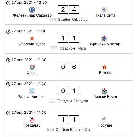
27 окт. 2021
-
13:30
2
4
Железничар Сараево
Тузла Сити
Stadion Grbavica
27 окт. 2021
-
11:00
1
1
Слобода Тузла
Жрински Мостар
Стадион Тулза
27 окт. 2021
-
11:30
0
6
Слога
Вележ
27 окт. 2021
-
11:30
0
1
Радник Биелина
Широки Бриег
Градски Стадион
27 окт. 2021
-
11:30
1
1
Градачац
Посуше
Stadion Banja Ilidža