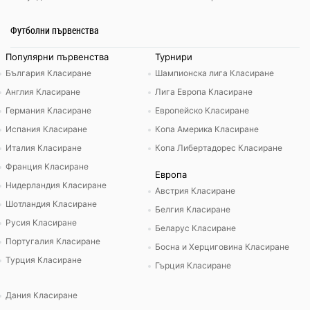
Футболни първенства
Популярни първенства
Турнири
България Класиране
Шампионска лига Класиране
Англия Класиране
Лига Европа Класиране
Германия Класиране
Европейско Класиране
Испания Класиране
Копа Америка Класиране
Италия Класиране
Копа Либертадорес Класиране
Франция Класиране
Европа
Нидерландия Класиране
Австрия Класиране
Шотландия Класиране
Белгия Класиране
Русия Класиране
Беларус Класиране
Португалия Класиране
Босна и Херциговина Класиране
Турция Класиране
Гърция Класиране
Дания Класиране