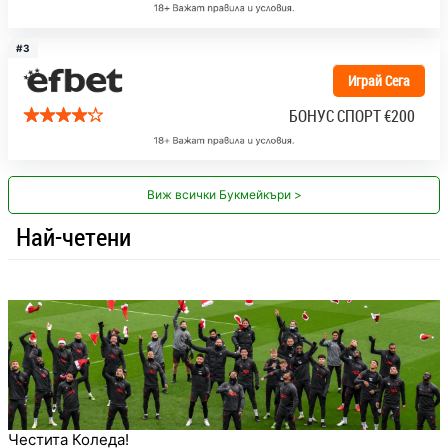
#3
Играй Сега
БОНУС СПОРТ
€200
Виж всички Букмейкъри >
Най-четени
Честита Коледа!