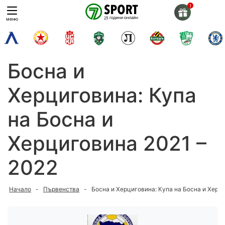
Skip
to
меню
content
Босна и
Херциговина: Купа
на Босна и
Херциговина 2021 –
2022
Начало
-
Първенства
-
Босна и Херциговина: Купа на Босна и Херц