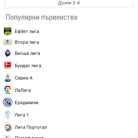
Дузпи 3-4
Популярни първенства
Ефбет лига
Втора лига
Висша лига
Бундес лига
Сериа А
ЛаЛига
Ередивизи
Лига 1
Лига Португал
Премиършип