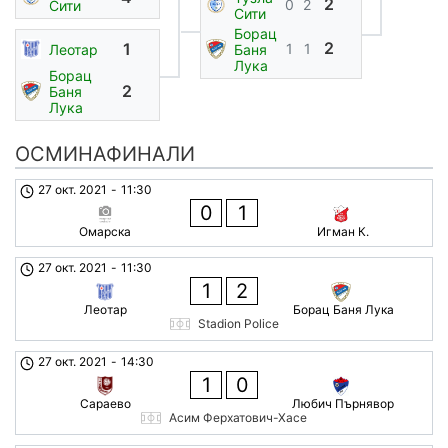
2
0
2
Сити
Сити
Борац
2
1
1
1
Баня
Леотар
Лука
Борац
2
Баня
Лука
ОСМИНАФИНАЛИ
27 окт. 2021
-
11:30
0
1
Омарска
Игман К.
27 окт. 2021
-
11:30
1
2
Леотар
Борац Баня Лука
Stadion Police
27 окт. 2021
-
14:30
1
0
Сараево
Любич Пърнявор
Асим Ферхатович-Хасе