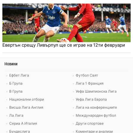
Евертън срещу Ливърпул ще се играе на 12ти февруари
Новини
Ефбет Лига
Футбол Свят
Б Група
Лига 1 Франция
В Група
Уефа Шампионска Лига
Национални отбори
Уефа Лига Европа
Висша Лига Англия
Лига на конференциите
Ла Лига
Международен футбол
Сериа А Италия
Други спортове
Бундеслига
Коментари и анализи