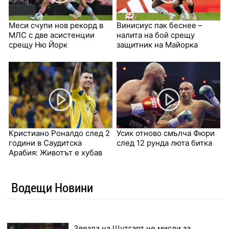
Меси счупи нов рекорд в
Винисиус пак беснее –
МЛС с две асистенции
налита на бой срещу
срещу Ню Йорк
защитник на Майорка
Кристиано Роналдо след 2
Усик отново смълча Фюри
години в Саудитска
след 12 рунда люта битка
Арабия: Животът е хубав
Водещи Новини
Звезда на Щутгарт не мисли за