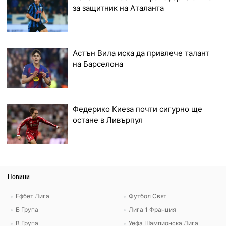
за защитник на Аталанта
Астън Вила иска да привлече талант
на Барселона
Федерико Киеза почти сигурно ще
остане в Ливърпул
Новини
Ефбет Лига
Футбол Свят
Б Група
Лига 1 Франция
В Група
Уефа Шампионска Лига