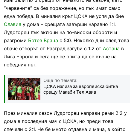
“червените” са без поражение, но пък имат само
една победа. В миналия кръг ЦСКА не успя да бие
Славия
у дома – срещата завърши наравно 1:1.
Лудогорец пък включи на по-високи обороти и
разгроми
Ботев Враца
с 5:0. Няколко дни след това
обаче отборът от Разград загуби с 1:2 от
Астана
в
Лига Европа и сега ще се опита да се върне на
победния път.
Още по темата:
ЦСКА излиза за европейска битка
срещу Макаби Тел Авив
През миналия сезон Лудогорец направи реми 2:2 у
дома в последния мач с ЦСКА, но преди това
спечели с 2:1. Не бе мното отдавна и мача, в който