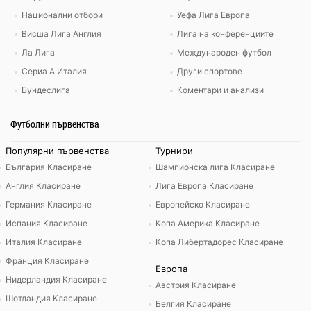
Национални отбори
Уефа Лига Европа
Висша Лига Англия
Лига на конференциите
Ла Лига
Международен футбол
Сериа А Италия
Други спортове
Бундеслига
Коментари и анализи
Футболни първенства
Популярни първенства
Турнири
България Класиране
Шампионска лига Класиране
Англия Класиране
Лига Европа Класиране
Германия Класиране
Европейско Класиране
Испания Класиране
Копа Америка Класиране
Италия Класиране
Копа Либертадорес Класиране
Франция Класиране
Европа
Нидерландия Класиране
Австрия Класиране
Шотландия Класиране
Белгия Класиране