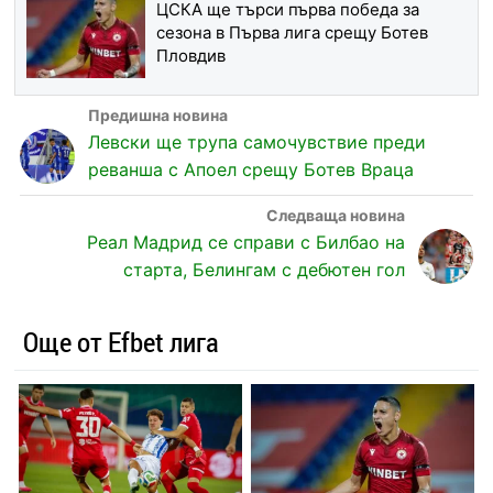
ЦСКА ще търси първа победа за
сезона в Първа лига срещу Ботев
Пловдив
Левски ще трупа самочувствие преди
реванша с Апоел срещу Ботев Враца
Реал Мадрид се справи с Билбао на
старта, Белингам с дебютен гол
Още от Efbet лига