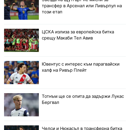
трансфер в Арсенал или Ливърпул на
този етап
ЦСКА излиза за европейска битка
срещу Макаби Тел Авив
Ювентус с интерес към парагвайски
халф на Ривър Плейт
Тотнъм ще се опита да задържи Лукас
Бергвал
Челси и Нюкасъл в трансферна битка