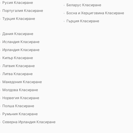
Русия Класиране
Беларус Класиране
Португалия Класиране
Босна и Херциговина Класиране
Турция Класиране
Гърция Класиране
Дания Класиране
Исландия Класиране
Ирландия Класиране
Кипър Класиране
Латвия Класиране
Литва Класиране
Македония Класиране
Молдова Класиране
Норвегия Класиране
Полша Класиране
Румъния Класиране
Северна Ирландия Класиране