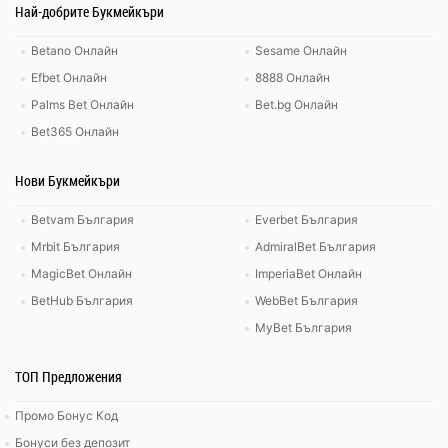
Най-добрите Букмейкъри
Betano Онлайн
Sesame Онлайн
Efbet Онлайн
8888 Онлайн
Palms Bet Онлайн
Bet.bg Онлайн
Bet365 Онлайн
Нови Букмейкъри
Betvam България
Everbet България
Mrbit България
AdmiralBet България
MagicBet Онлайн
ImperiaBet Онлайн
BetHub България
WebBet България
MyBet България
ТОП Предложения
Промо Бонус Код
Бонуси без депозит