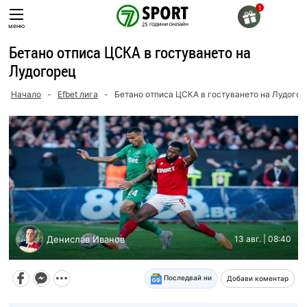
Skip
to
меню
content
Бетано отписа ЦСКА в гостуването на
Лудогорец
Начало
-
Efbet лига
-
Бетано отписа ЦСКА в гостуването на Лудогор
Денислав Иванов
13 авг. | 08:40
Последвай ни
Добави коментар