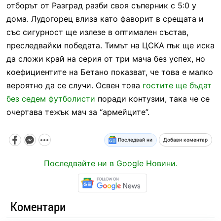
отборът от Разград разби своя съперник с 5:0 у
дома. Лудогорец влиза като фаворит в срещата и
със сигурност ще излезе в оптимален състав,
преследвайки победата. Тимът на ЦСКА пък ще иска
да сложи край на серия от три мача без успех, но
коефициентите на Бетано показват, че това е малко
вероятно да се случи. Освен това
гостите ще бъдат
без седем футболисти
поради контузии, така че се
очертава тежък мач за “армейците”.
Последвай ни
Добави коментар
Последвайте ни в Google Новини.
Коментари