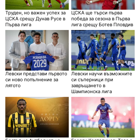
Труден, но важен успех за
ЦСКА ще търси първа
ЦСКА срещу Дунав Русе в
победа за сезона в Първа
Първа лига
лига срещу Ботев Пловдив
Левски представи първото
Левски научи възможните
си ново попълнение за
си съперници при
лятото
завръщането в
Шампионска лига