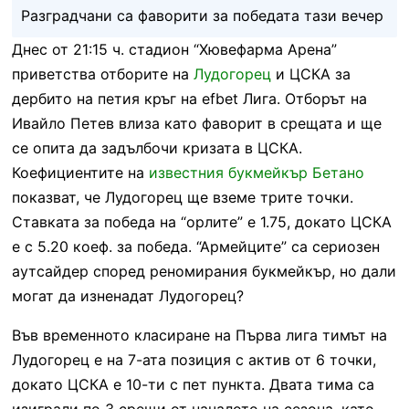
Разградчани са фаворити за победата тази вечер
Днес от 21:15 ч. стадион “Хювефарма Арена”
приветства отборите на
Лудогорец
и ЦСКА за
дербито на петия кръг на efbet Лига. Отборът на
Ивайло Петев влиза като фаворит в срещата и ще
се опита да задълбочи кризата в ЦСКА.
Коефициентите на
известния букмейкър Бетано
показват, че Лудогорец ще вземе трите точки.
Ставката за победа на “орлите” е 1.75, докато ЦСКА
е с 5.20 коеф. за победа. “Армейците” са сериозен
аутсайдер според реномирания букмейкър, но дали
могат да изненадат Лудогорец?
Във временното класиране на Първа лига тимът на
Лудогорец е на 7-ата позиция с актив от 6 точки,
докато ЦСКА е 10-ти с пет пункта. Двата тима са
изиграли по 3 срещи от началото на сезона, като