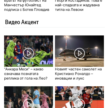
Братът на футболист на
Георги Костадинов: Това е
Манчестър Юнайтед
най-сладката и жадувана
подписа с Ботев Пловдив
титла на Левски
Видео Акцент
“Анкара Меси” – какво
Новият частен самолет на
означава познатата
Кристиано Роналдо –
реплика от гола на Лео?
иновации и лукс