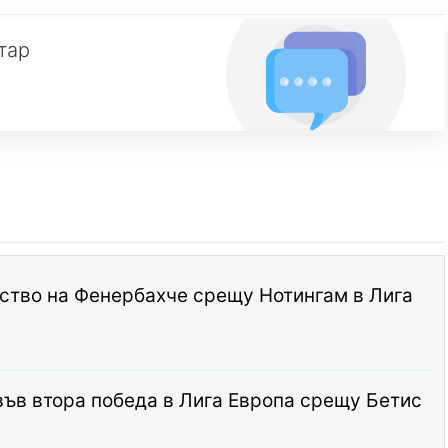
тар
ство на Фенербахче срещу Нотингам в Лига
във втора победа в Лига Европа срещу Бетис