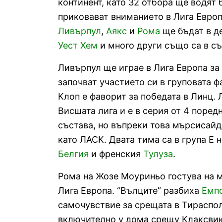
континент, като 32 отбора ще водят 
приковават вниманието в Лига Европ
Ливърпул
,
Аякс
и
Рома
ще бъдат в д
Уест Хем
и много други също са в съ
Ливърпул ще играе в Лига Европа за 
започват участието си в груповата ф
Клоп е фаворит за победата в Линц. 
Висшата лига и е в серия от 4 поре
състава, но въпреки това мърсисайд
като ЛАСК. Двата тима са в група Е 
Белгия
и френския
Тулуза
.
Рома на Жозе Моуриньо гостува на
Лига Европа. “Вълците” разбиха
Емп
самочувствие за срещата в Тираспол
включително у дома срещу Клаксвик 