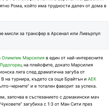
иятно Рома, който има трудности далеч от дома в
не мисли за трансфер в Арсенал или Ливърпул
а
Олимпик Марсилия
в един от най-интересните
Лудогорец
на плейофите, докато Марсилия
онска лига след драматична загуба от
а В на турнира, където са още Брайтън и
АЕК
лто-черните” и е тотален фаворит за успеха.
Хем, започва в състезанието с домакински мач
 “Чуковете” загубиха с 1:3 от Ман Сити през