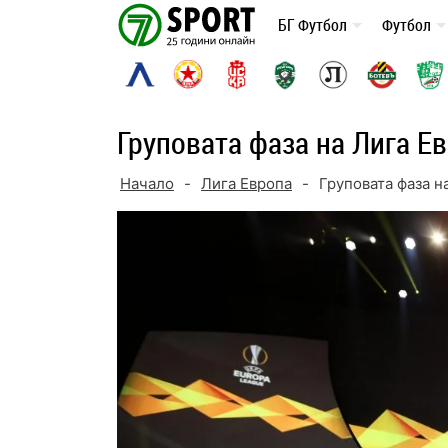
Skip
БГ Футбол
Футбол
to
content
Груповата фаза на Лига Е
Начало
-
Лига Европа
-
Груповата фаза н