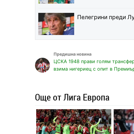
Пелегрини преди Лу
ЦСКА 1948 прави голям трансфер
взима нигериец с опит в Премиъ
Още от Лига Европа