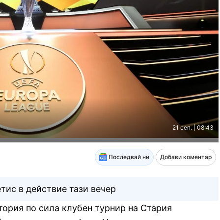
21 сеп. | 08:43
Последвай ни
Добави коментар
тис в действие тази вечер
тория по сила клубен турнир на Стария