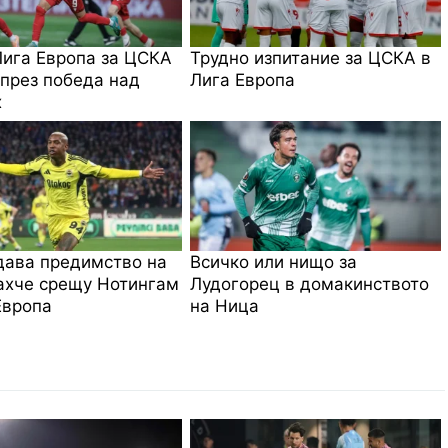
ига Европа за ЦСКА
Трудно изпитание за ЦСКА в
през победа над
Лига Европа
х
дава предимство на
Всичко или нищо за
ахче срещу Нотингам
Лудогорец в домакинството
Европа
на Ница