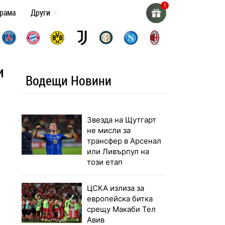
грама
Други
и
Водещи Новини
Звезда на Щутгарт
не мисли за
трансфер в Арсенал
или Ливърпул на
този етап
ЦСКА излиза за
европейска битка
срещу Макаби Тел
Авив