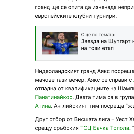
гранд ще се опита да изненада непр
европейските клубни турнири.
Още по темата:
Звезда на Щутгарт 
на този етап
Нидерландският гранд Аякс посрещ
мачове тази вечер. Аякс се справи с
отпадна от квалификациите на Шампи
Панатинайкос
. Двата тима са в груп
Атина
. Английският тим посреща “жъ
Друг отбор от Висшата лига – Уест 
срещу сръбския
ТСЦ Бачка Топола
.