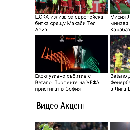
ЦСКА излиза за европейска
Мисия Л
битка срещу Макаби Тел
минава 
Авив
Караба
Ексклузивно събитие с
Betano 
Betanо: Трофеите на УЕФА
Фенерб
пристигат в София
в Лига 
Видео Акцент