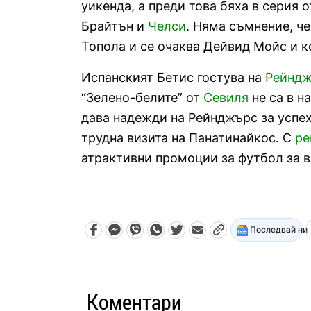
уикенда, а преди това бяха в серия 
Брайтън и
Челси
. Няма съмнение, ч
Топола и се очаква Дейвид Мойс и к
Испанският Бетис гостува на
Рейнд
“Зелено-белите” от
Севиля
не са в н
дава надежди на Рейнджърс за успех
трудна визита на Панатинайкос. С
ре
атрактивни промоции за футбол за в
Последвай ни
Коментари