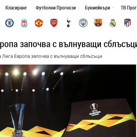
Класиране
Футболни Прогнози
Букмейкъри
ТВ Про
вропа започва с вълнуващи сблъсъц
а Лига Европа започва с вълнуващи сблъсъци