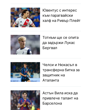
Ювентус с интерес
към парагвайски
халф на Ривър Плейт
Тотнъм ще се опита
да задържи Лукас
Бергвал
Челси и Нюкасъл в
трансферна битка за
защитник на
Аталанта
Астън Вила иска да
привлече талант на
Барселона