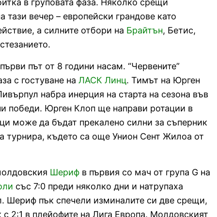
битка в груповата фаза. Няколко срещи
а тази вечер – европейски грандове като
ействие, а силните отбори на
Брайтън
, Бетис,
стезанието.
първи път от 8 години насам. “Червените”
аза с гостуване на
ЛАСК Линц
. Тимът на Юрген
Ливърпул набра инерция на старта на сезона във
дни победи. Юрген Клоп ще направи ротации в
ци може да бъдат прекалено силни за съперник
на турнира, където са още Унион Сент Жилоа от
 молдовския
Шериф
в първия со мач от група G на
оли
със 7:0 преди няколко дни и натрупаха
. Шериф пък спечели изминалите си две срещи,
с 2:1 в плейофите на Лига Европа. Молдовският