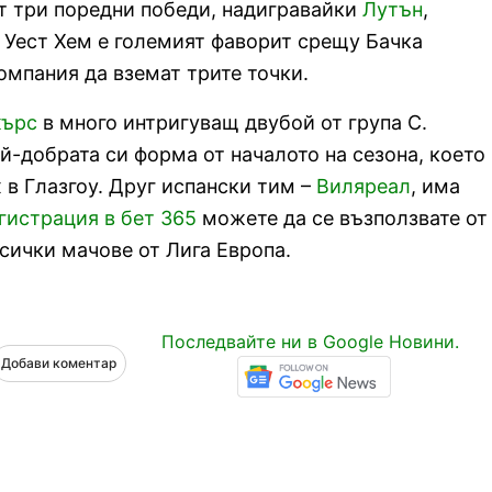
от три поредни победи, надигравайки
Лутън
,
е Уест Хем е големият фаворит срещу Бачка
омпания да вземат трите точки.
жърс
в много интригуващ двубой от група С.
ай-добрата си форма от началото на сезона, което
 в Глазгоу. Друг испански тим –
Виляреал
, има
гистрация в бет 365
можете да се възползвате от
сички мачове от Лига Европа.
Последвайте ни в Google Новини.
Добави коментар