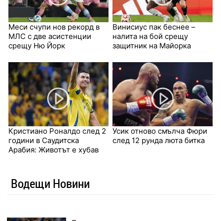
Меси счупи нов рекорд в
Винисиус пак беснее –
МЛС с две асистенции
налита на бой срещу
срещу Ню Йорк
защитник на Майорка
Кристиано Роналдо след 2
Усик отново смълча Фюри
години в Саудитска
след 12 рунда люта битка
Арабия: Животът е хубав
Водещи Новини