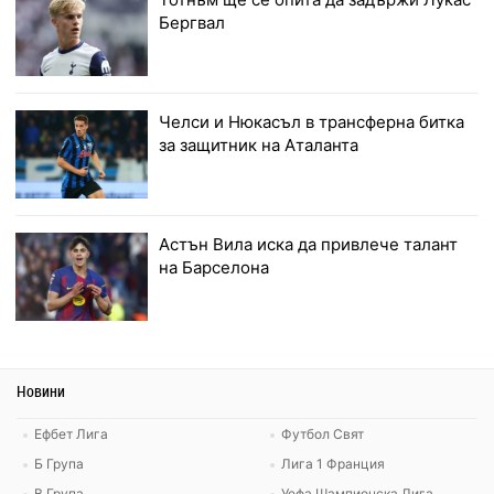
Бергвал
Челси и Нюкасъл в трансферна битка
за защитник на Аталанта
Астън Вила иска да привлече талант
на Барселона
Новини
Ефбет Лига
Футбол Свят
Б Група
Лига 1 Франция
В Група
Уефа Шампионска Лига