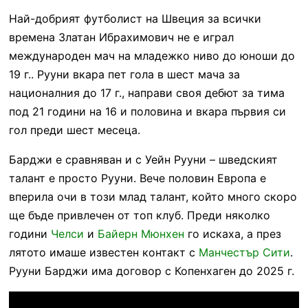
Най-добрият футболист на Швеция за всички
времена Златан Ибрахимович не е играл
международен мач на младежко ниво до юноши до
19 г.. Рууни вкара пет гола в шест мача за
националния до 17 г., направи своя дебют за тима
под 21 години на 16 и половина и вкара първия си
гол преди шест месеца.
Барджи е сравняван и с Уейн Рууни – шведският
талант е просто Рууни. Вече половин Европа е
вперила очи в този млад талант, който много скоро
ще бъде привлечен от топ клуб. Преди няколко
години
Челси
и
Байерн Мюнхен
го искаха, а през
лятото имаше известен контакт с
Манчестър Сити
.
Рууни Барджи има договор с Копенхаген до 2025 г.