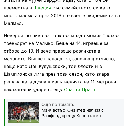
премества в
Швеция
със семейството си като
много малък, а през 2019 г. е взет в академията на
Малмьо.
Невероятно ниво за толкова младо момче “, казва
треньорът на Малмьо. Беше на 14, играеше за
отбора до 19. И вече правеше разликата в
мачовете. Външен нападател, започващ отдясно,
нещо като Ден Кулушевски, той блести и в
Шампионска лига през този сезон, като вкара
решаващата дузпа в изпълненията на 11-метрови
наказателни удари срещу
Спарта Прага
.
Още по темата:
Манчестър Юнайтед излиза с
Рашфорд срещу Копенхаген