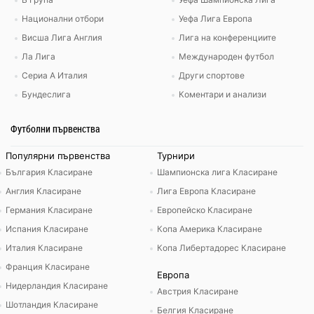
Национални отбори
Уефа Лига Европа
Висша Лига Англия
Лига на конференциите
Ла Лига
Международен футбол
Сериа А Италия
Други спортове
Бундеслига
Коментари и анализи
Футболни първенства
Популярни първенства
Турнири
България Класиране
Шампионска лига Класиране
Англия Класиране
Лига Европа Класиране
Германия Класиране
Европейско Класиране
Испания Класиране
Копа Америка Класиране
Италия Класиране
Копа Либертадорес Класиране
Франция Класиране
Европа
Нидерландия Класиране
Австрия Класиране
Шотландия Класиране
Белгия Класиране