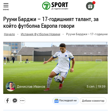
Skip
to
меню
content
Рууни Барджи – 17-годишният талант, за
който футболна Европа говори
Начало
-
Испания Футболни Новини
-
Рууни Барджи – 17-годишният 
Денислав Иванов
5 сеп. | 19:39
Последвай ни
Добави коментар