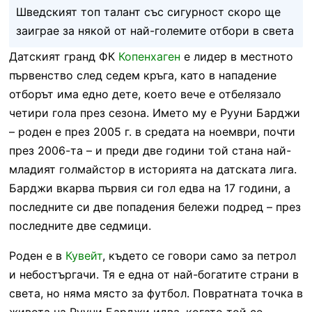
Шведският топ талант със сигурност скоро ще
заиграе за някой от най-големите отбори в света
Датският гранд ФК
Копенхаген
е лидер в местното
първенство след седем кръга, като в нападение
отборът има едно дете, което вече е отбелязало
четири гола през сезона. Името му е Рууни Барджи
– роден е през 2005 г. в средата на ноември, почти
през 2006-та – и преди две години той стана най-
младият голмайстор в историята на датската лига.
Барджи вкарва първия си гол едва на 17 години, а
последните си две попадения бележи подред – през
последните две седмици.
Роден е в
Кувейт
, където се говори само за петрол
и небостъргачи. Тя е една от най-богатите страни в
света, но няма място за футбол. Повратната точка в
живота на Рууни Барджи идва, когато той се