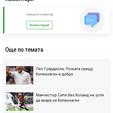
Напишете коментар
Коментирай
Още по темата
Пеп Гуардиола: Точката срещу
Копенхаген е добра
Манчестър Сити без Холанд не успя
да вкара на Копенхаген