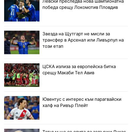
Левски преследва нова шампионатна
победа срещу Локомотив Пловдив
Звезда на Щутгарт не мисли за
трансфер в Арсенал или Ливърпул на
този етап
ЦСКА излиза за европейска битка
срещу Макаби Тел Авив
Ювентус с интерес към парагвайски
халф на Ривър Плейт
Тотнъм ще се опита да задържи Лукас