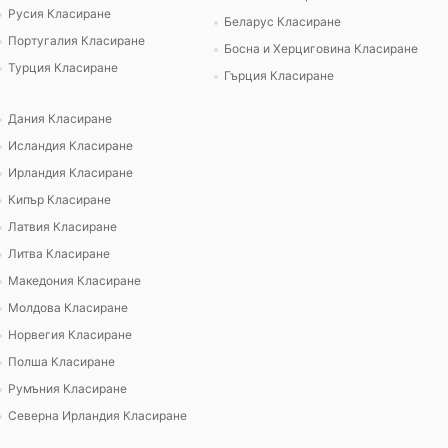
Русия Класиране
Беларус Класиране
Португалия Класиране
Босна и Херциговина Класиране
Турция Класиране
Гърция Класиране
Дания Класиране
Исландия Класиране
Ирландия Класиране
Кипър Класиране
Латвия Класиране
Литва Класиране
Македония Класиране
Молдова Класиране
Норвегия Класиране
Полша Класиране
Румъния Класиране
Северна Ирландия Класиране