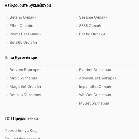
Най-добрите Букмейкъри
Betano Онлайн
Sesame Онлайн
Efbet Онлайн
8888 Онлайн
Palms Bet Онлайн
Bet.bg Онлайн
Bet365 Онлайн
Нови Букмейкъри
Betvam България
Everbet България
Mrbit България
AdmiralBet България
MagicBet Онлайн
ImperiaBet Онлайн
BetHub България
WebBet България
MyBet България
ТОП Предложения
Промо Бонус Код
Бонуси без депозит