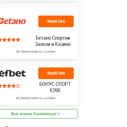
Играй Сега
Бетано Спортни
Залози и Казино
Играй Сега
БОНУС СПОРТ
€200
Виж всички Букмейкъри >