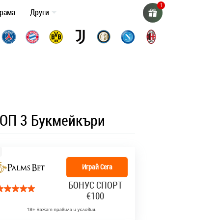
грама
Други
ОП 3 Букмейкъри
Играй Сега
БОНУС СПОРТ
€100