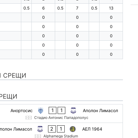
0.5
6
0.5
7
0.5
13
0
0
0
0
0
0
0
0
0
0
0
0
0
0
0
И СРЕЩИ
РЕЩИ
1
1
Анортосис
Аполон Лимасол
Стадио Антонис Пападополус
2
1
полон Лимасол
АЕЛ 1964
Alphamega Stadium