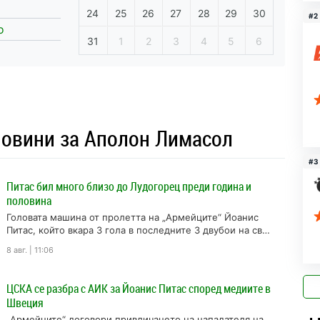
24
25
26
27
28
29
30
#2
о
31
1
2
3
4
5
6
новини за Аполон Лимасол
#3
Питас бил много близо до Лудогорец преди година и
половина
Головата машина от пролетта на „Армейците“ Йоанис
Питас, който вкара 3 гола в последните 3 двубои на своя
отбор е...
8 авг. | 11:06
ЦСКА се разбра с АИК за Йоанис Питас според медиите в
Швеция
„Армейците“ договори привличането на нападателя на