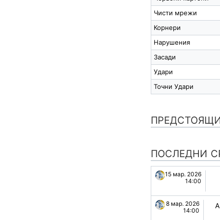
Чисти мрежи
Корнери
Нарушения
Засади
Удари
Точни Удари
ПРЕДСТОЯЩ
ПОСЛЕДНИ С
15 мар. 2026
14:00
8 мар. 2026
А
14:00