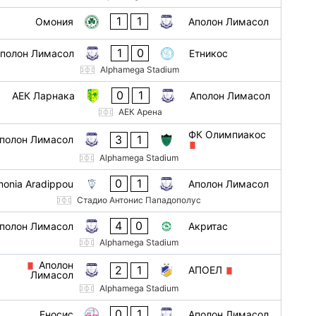
1
1
Омония
Аполон Лимасол
1
0
полон Лимасол
Етникос
Alphamega Stadium
0
1
АЕК Ларнака
Аполон Лимасол
АЕК Арена
ФК Олимпиакос
3
1
полон Лимасол
Alphamega Stadium
0
1
onia Aradippou
Аполон Лимасол
Стадио Антонис Пападополус
4
0
полон Лимасол
Акритас
Alphamega Stadium
Аполон
2
1
АПОЕЛ
Лимасол
Alphamega Stadium
0
1
Еносис
Аполон Лимасол