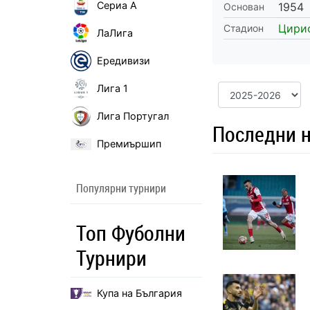
Сериа А
1954
Основан
Цири
Стадион
ЛаЛига
Ередивизи
Лига 1
Лига Португал
Последни 
Премиършип
Популярни турнири
Топ Фуболни
Турнири
Купа на България