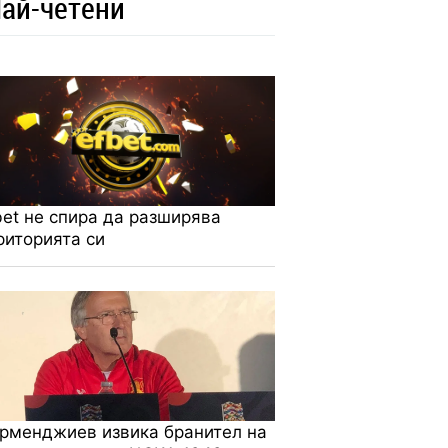
ай-четени
bet не спира да разширява
риторията си
рменджиев извика бранител на