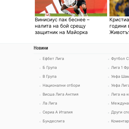
Винисиус пак беснее –
Кристиа
налита на бой срещу
години 
защитник на Майорка
Животът
Новини
Ефбет Лига
Футбол С
Б Група
Лига 1 Ф
В Група
Уефа Шам
Национални отбори
Уефа Лиг
Висша Лига Англия
Лига на 
Ла Лига
Междуна
Сериа А Италия
Други сп
Бундеслига
Коментар