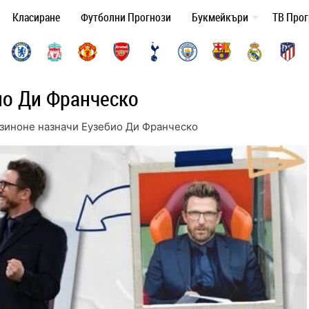
Класиране
Футболни Прогнози
Букмейкъри
ТВ Про
ио Ди Франческо
зиноне назначи Еузебио Ди Франческо