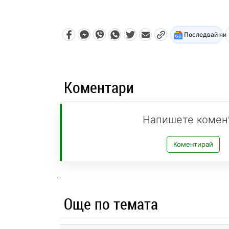
Последвай ни
Коментари
Напишете комен
Коментирай
Още по темата