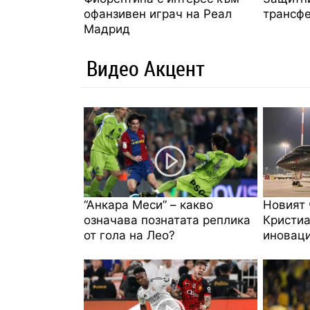
офанзивен играч на Реал
трансфе
Мадрид
Видео Акцент
“Анкара Меси” – какво
Новият 
означава познатата реплика
Кристиа
от гола на Лео?
иноваци