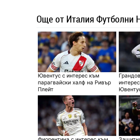
Още от Италия Футболни 
Ювентус с интерес към
Грандов
парагвайски халф на Ривър
интерес
Плейт
Ювенту
Фиорентина с интерес към
Защитни