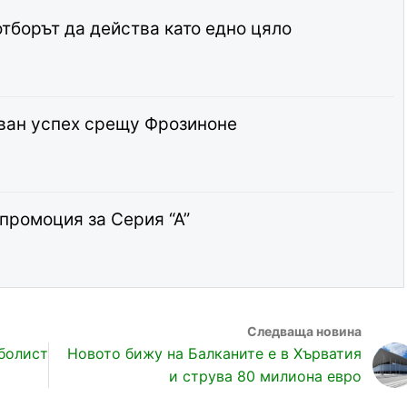
тборът да действа като едно цяло
ван успех срещу Фрозиноне
промоция за Серия “А”
болист
Новото бижу на Балканите е в Хърватия
и струва 80 милиона евро