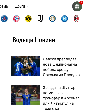
грама
Други
Водещи Новини
Левски преследва
нова шампионатна
победа срещу
Локомотив Пловдив
Звезда на Щутгарт
не мисли за
трансфер в Арсенал
или Ливърпул на
този етап