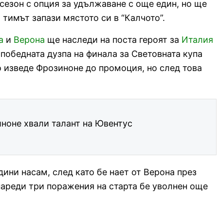
сезон с опция за удължаване с още един, но ще
тимът запази мястото си в “Калчото”.
а
и
Верона
ще наследи на поста героят за
Италия
 победната дузпа на финала за Световната купа
о изведе Фрозиноне до промоция, но след това
ноне хвали талант на Ювентус
дини насам, след като бе нает от Верона през
 нареди три поражения на старта бе уволнен още