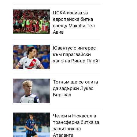
ЦСКА излиза за
европейска битка
срещу Макаби Тел
Авив
Ювентус с интерес
към парагвайски
халф на Ривър Плейт
Тотнъм ще се опита
да задържи Лукас
Бергвал
Челси и Нюкасъл в
трансферна битка за
защитник на
Аталанта