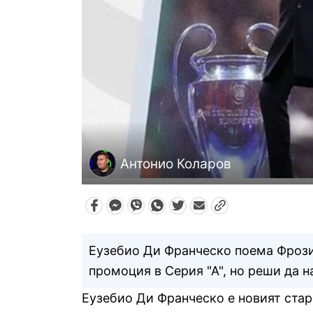
Антонио Коларов
Еузебио Ди Франческо поема Фрозин
промоция в Серия "А", но реши да н
Еузебио Ди Франческо е новият стар