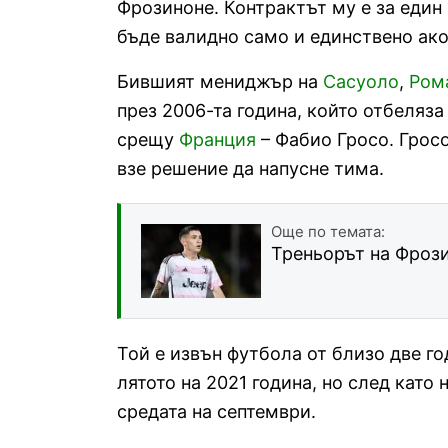
Фрозиноне. Контрактът му е за един 
бъде валидно само и единствено ако 
Бившият мениджър на
Сасуоло
,
Ром
през 2006-та година, който отбеляза
срещу
Франция
– Фабио Гросо. Грос
взе решение да напусне тима.
Още по темата:
Треньорът на Фрози
Той е извън футбола от близо две го
лятото на 2021 година, но след като
средата на септември.