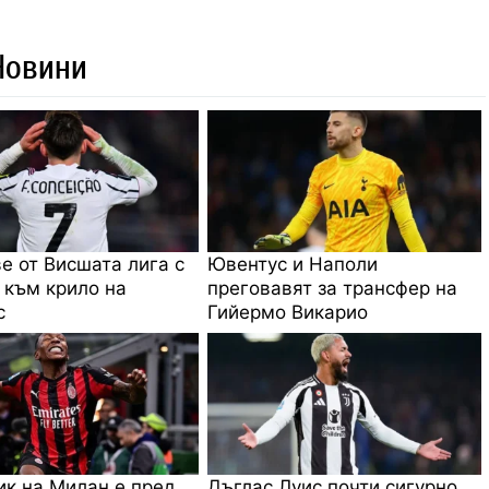
Новини
е от Висшата лига с
Ювентус и Наполи
 към крило на
преговавят за трансфер на
с
Гийермо Викарио
к на Милан е пред
Дъглас Луис почти сигурно