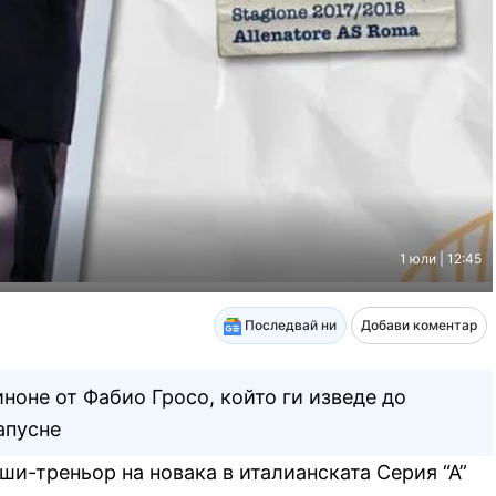
1 юли | 12:45
Последвай ни
Добави коментар
оне от Фабио Гросо, който ги изведе до
апусне
ши-треньор на новака в италианската Серия “А”