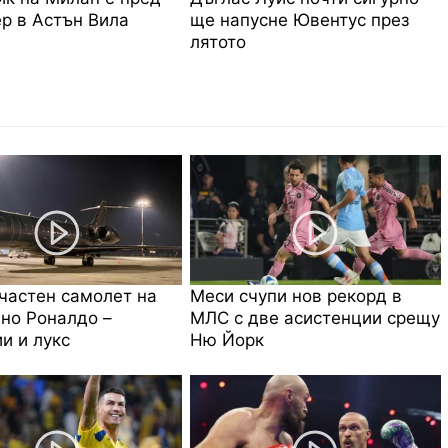
р в Астън Вила
ще напусне Ювентус през
лятото
частен самолет на
Меси счупи нов рекорд в
но Роналдо –
МЛС с две асистенции срещу
и и лукс
Ню Йорк