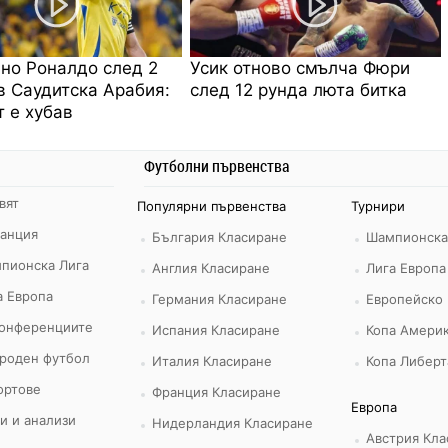
но Роналдо след 2
Усик отново смълча Фюри
в Саудитска Арабия:
след 12 рунда люта битка
 е хубав
Футболни първенства
вят
Популярни първенства
Турнири
ранция
България Класиране
Шампионска
пионска Лига
Англия Класиране
Лига Европа
а Европа
Германия Класиране
Европейско
конференциите
Испания Класиране
Копа Америк
роден футбол
Италия Класиране
Копа Либерт
ортове
Франция Класиране
Европа
и и анализи
Нидерландия Класиране
Австрия Кла