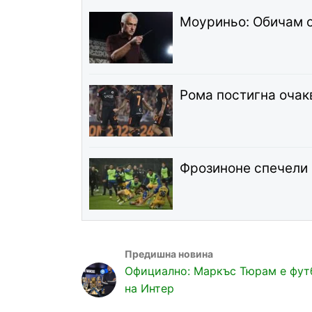
Моуриньо: Обичам о
Рома постигна очак
Фрозиноне спечели 
Официално: Маркъс Тюрам е фут
на Интер