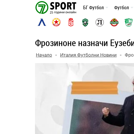
Skip
БГ Футбол
Футбол
to
content
Фрозиноне назначи Еузеб
Начало
-
Италия Футболни Новини
-
Фро