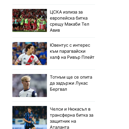
ЦСКА излиза за
европейска битка
срещу Макаби Тел
Авив
Ювентус с интерес
към парагвайски
халф на Ривър Плейт
Тотнъм ще се опита
да задържи Лукас
Бергвал
Челси и Нюкасъл в
трансферна битка за
защитник на
Аталанта