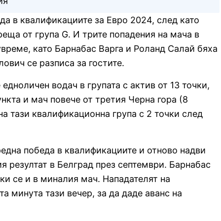
ия
да в квалификациите за Евро 2024, след като
реща от група G. И трите попадения на мача в
време, като Барнабас Варга и Роланд Салай бяха
ович се разписа за гостите.
 едноличен водач в групата с актив от 13 точки,
ункта и мач повече от третия Черна гора (8
на тази квалификационна група с 2 точки след
редна победа в квалификациите и отново надви
ия резултат в Белград през септември. Барнабас
йки се и в миналия мач. Нападателят на
та минута тази вечер, за да даде аванс на