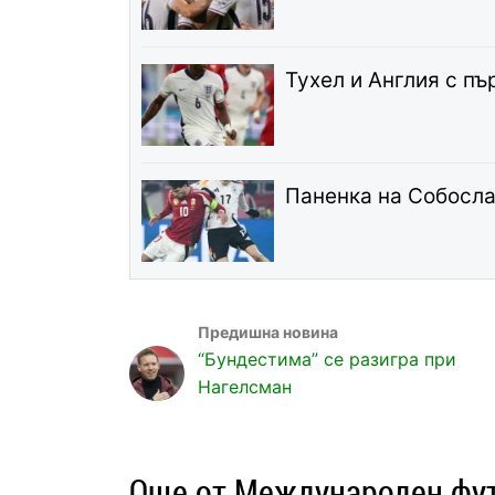
Тухел и Англия с пъ
Паненка на Собосла
“Бундестима” се разигра при
Нагелсман
Още от Международен фу