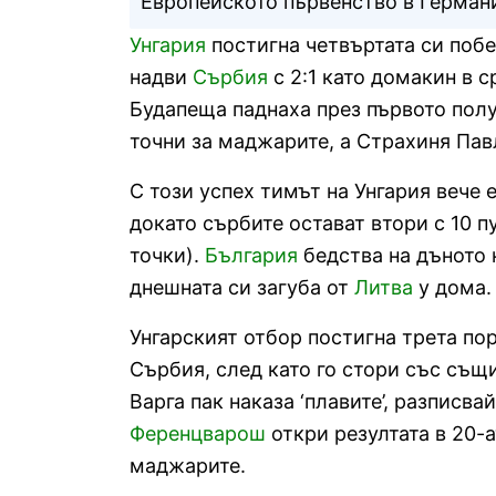
Европейското първенство в Герман
Унгария
постигна четвъртата си побе
надви
Сърбия
с 2:1 като домакин в с
Будапеща паднаха през първото полу
точни за маджарите, а Страхиня Павл
С този успех тимът на Унгария вече е
докато сърбите остават втори с 10 п
точки).
България
бедства на дъното 
днешната си загуба от
Литва
у дома.
Унгарският отбор постигна трета по
Сърбия, след като го стори със същ
Варга пак наказа ‘плавите’, разписва
Ференцварош
откри резултата в 20-а
маджарите.