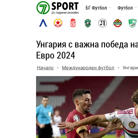
Skip
БГ Футбол
Футбол
to
content
Унгария с важна победа на
Евро 2024
Начало
-
Международен футбол
-
Унгари