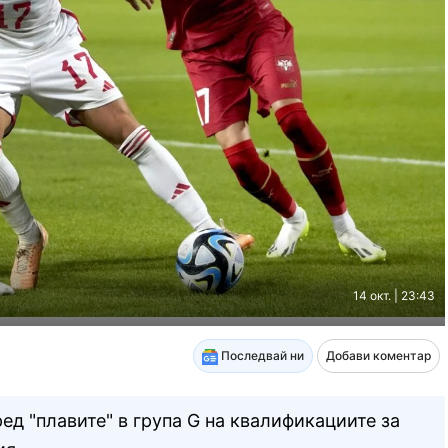
14 окт. | 23:43
Последвай ни
Добави коментар
ед "плавите" в група G на квалификациите за