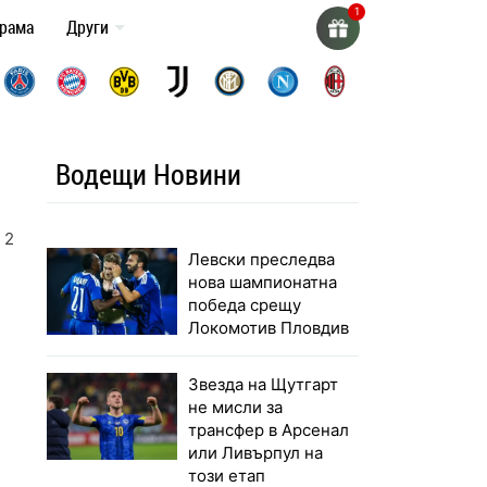
грама
Други
а
Водещи Новини
о 2024
Левски преследва
нова шампионатна
победа срещу
Локомотив Пловдив
Звезда на Щутгарт
не мисли за
трансфер в Арсенал
или Ливърпул на
този етап