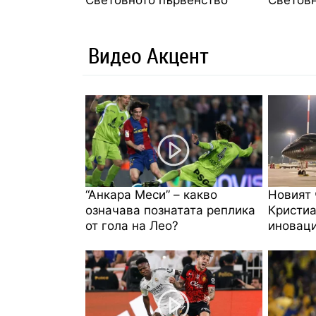
Световното първенство
Световн
Видео Акцент
“Анкара Меси” – какво
Новият 
означава познатата реплика
Кристиа
от гола на Лео?
иноваци