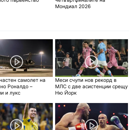
ото първенство
четвъртфиналите на
Мондиал 2026
частен самолет на
Меси счупи нов рекорд в
но Роналдо –
МЛС с две асистенции срещу
и и лукс
Ню Йорк