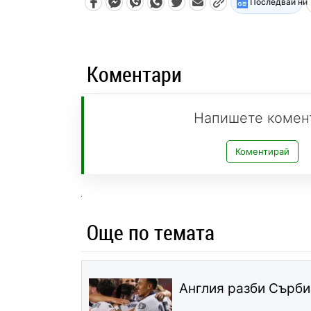
Последвай ни
Коментари
Напишете комен
Коментирай
Още по темата
Англия разби Сърби